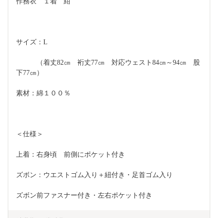
作務衣　１着　紺
サイズ：L
　　　（着丈82㎝　裄丈77㎝　対応ウェスト84㎝～94㎝　股
下77㎝）
素材：綿１００％
＜仕様＞
上着：右身頃　前側にポケット付き
ズボン：ウエストゴム入り＋紐付き・足首ゴム入り
ズボン前ファスナー付き・左右ポケット付き