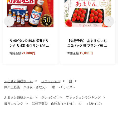
リポビタンD 50本 栄養ドリ
【先行予約】 あまりん いち
ンク リポD タウリン ビタミ
ご 2パック 苺 ブランド苺 イ
ン 大正製薬 医薬部外品 健康
チゴ フルーツ 甘い お取り寄
21,000円
15,000円
寄附金額
寄附金額
疲労 予防 栄養補給 羽生市観
せいちご フレッシュ ストロ
光協会 埼玉県 羽生市
ベリー 産地直送 ご当地 果物
くだもの フルーツ デザート
amarin 食品 冷蔵 贈答 ギフ
ト 新鮮 旬 あまりん strawbe
rry ichigo itigo いちご 青果
ふるさと納税ホーム
ファッション
服
げんき農場 埼玉県 羽生市
武州正藍染 作務衣（さむえ） 紺 ＜Lサイズ＞
ふるさと納税ホーム
ランキング
ファッションランキング
服ランキング
武州正藍染 作務衣（さむえ） 紺 ＜Lサイズ＞