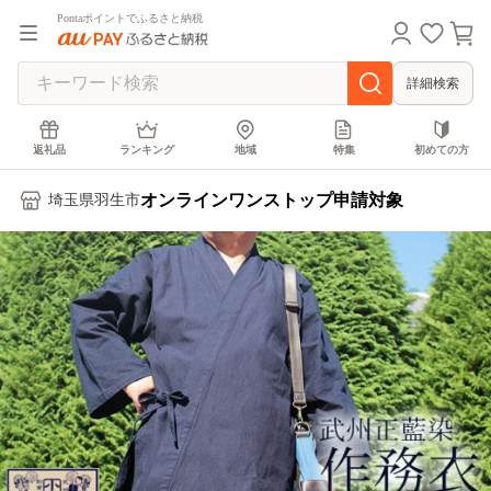
Pontaポイントでふるさと納税
詳細検索
返礼品
ランキング
地域
特集
初めての方
オンラインワンストップ申請対象
埼玉県羽生市