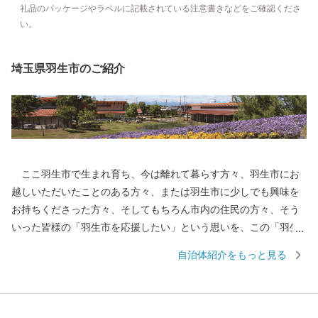
礼品のパッケージやラベルに記載されている注意書きなどをご確認くださ
い。
埼玉県羽生市のご紹介
ここ羽生市で生まれ育ち、今は離れて暮らす方々、羽生市にお
越しいただいたことのある方々、または羽生市に少しでも興味を
お持ちくださった方々、そしてもちろん市内の住民の方々、そう
いった皆様の「羽生市を応援したい」という思いを、この「羽生
市ふるさと応援寄附」に託していただき、羽生市をさらに元気に
自治体紹介をもっと見る
させてください。ふるさと羽生の応援を、心よりお待ちしていま
す。 ※ 羽生市は、ふるさと納税の対象団体として総務大臣から指
定を受けているため、本市に寄附した場合は、税制上の特例控除
を受けることが出来ます。 【寄附のお申し込み及び返礼品に関す