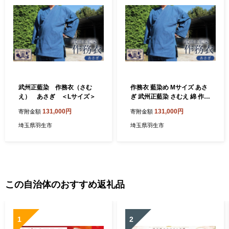
武州正藍染 作務衣（さむ
作務衣 藍染め Mサイズ あさ
え） あさぎ ＜Lサイズ＞
ぎ 武州正藍染 さむえ 綿 作業
着 部屋着 ルームウェア ウェ
131,000円
131,000円
寄附金額
寄附金額
ア パジャマ 散歩 春 夏 父の
日 敬老の日 ギフト プレゼン
埼玉県羽生市
埼玉県羽生市
ト 埼玉県 羽生市
この自治体のおすすめ返礼品
1
2