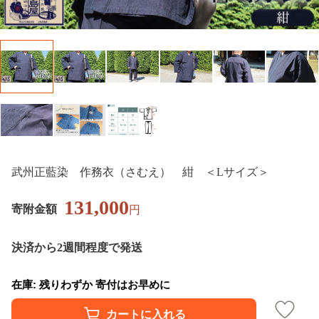
武州正藍染 作務衣（さむえ） 紺 ＜Lサイズ＞
131,000
寄附金額
円
決済から2週間程度で発送
在庫: 残りわずか 寄付はお早めに