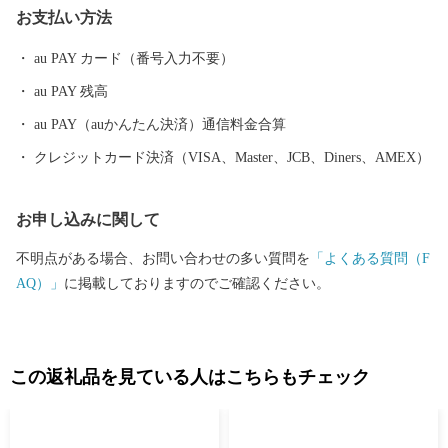
お支払い方法
るお問合せ先】 羽生市ふるさと納税サポートセンター T
EL：050-1730-1191 FAX：050-3535-7293 E-Mail：hanyu@
au PAY カード（番号入力不要）
furusato-supports.com
au PAY 残高
au PAY（auかんたん決済）通信料金合算
クレジットカード決済（VISA、Master、JCB、Diners、AMEX）
お申し込みに関して
不明点がある場合、お問い合わせの多い質問を
「よくある質問（F
AQ）」
に掲載しておりますのでご確認ください。
この返礼品を見ている人はこちらもチェック