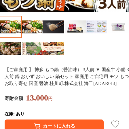
【ご家庭用 】 博多 もつ鍋（醤油味） 3人前 ▼ 国産牛 小腸 3
人前 鍋 おかず おいしい 鍋セット 家庭用 ご自宅用 モツ もつ
お取り寄せ 国産 醤油 桂川町/株式会社 海千[ADAR013]
13,000
寄附金額
円
在庫: あり