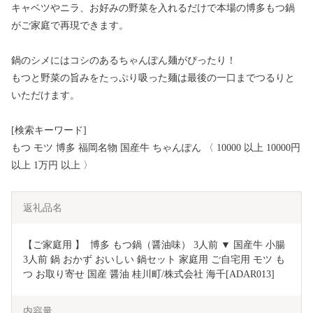
キャベツやニラ、お好みの野菜を入れるだけで本場の博多もつ鍋
がご家庭で再現できます。
鍋のシメにはコシのあるちゃんぽん麺がぴったり！
もつと野菜の旨みをたっぷり吸った麺は最後の一口までつるりと
いただけます。
[検索キーワード]
もつ モツ 博多 福岡名物 国産牛 ちゃんぽん 〈 10000 以上 10000円
以上 1万円 以上 〉
返礼品名
【ご家庭用 】  博多 もつ鍋（醤油味） 3人前 ▼ 国産牛 小腸 
3人前 鍋 おかず おいしい 鍋セット 家庭用 ご自宅用 モツ も
つ お取り寄せ 国産 醤油 桂川町/株式会社 海千[ADAR013]
内容量