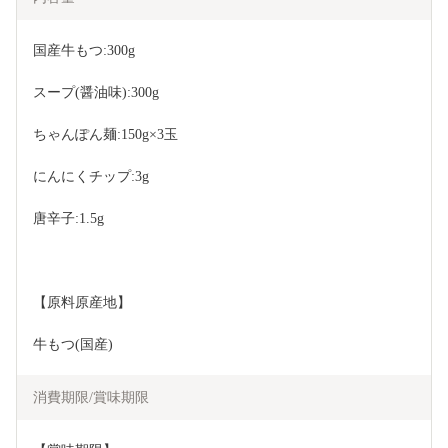
国産牛もつ:300g
スープ(醤油味):300g
ちゃんぽん麺:150g×3玉
にんにくチップ:3g
唐辛子:1.5g
【原料原産地】
牛もつ(国産)
消費期限/賞味期限