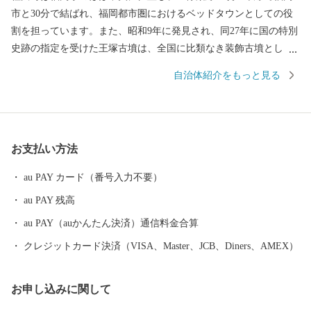
市と30分で結ばれ、福岡都市圏におけるベッドタウンとしての役
割を担っています。また、昭和9年に発見され、同27年に国の特別
史跡の指定を受けた王塚古墳は、全国に比類なき装飾古墳とし
て、町民の誇りとなっています。豊かな自然と人が共生し、小さ
自治体紹介をもっと見る
い町の特性を生かしコンパクトでも利便性の高い、みんなが笑顔
になれるまちづくりを進めています。
お支払い方法
au PAY カード（番号入力不要）
au PAY 残高
au PAY（auかんたん決済）通信料金合算
クレジットカード決済（VISA、Master、JCB、Diners、AMEX）
お申し込みに関して