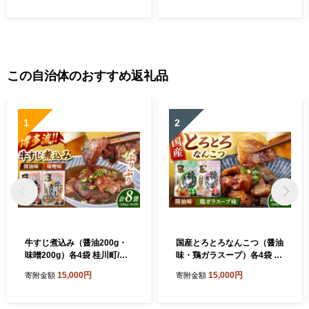
味 桂川町/株式会社 海千[AD
012]
AR014]
この自治体のおすすめ返礼品
1
2
牛すじ煮込み（醤油200g・
国産とろとろなんこつ（醤油
味噌200g）各4袋 桂川町/マ
味・鶏ガラスープ）各4袋 桂
ルマツ産業株式会社 [ADAE0
川町/マルマツ産業株式会社
15,000円
15,000円
寄附金額
寄附金額
18]
[ADAE024]