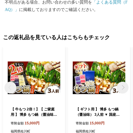
不明点がある場合、お問い合わせの多い質問を
「よくある質問（F
AQ）」
に掲載しておりますのでご確認ください。
この返礼品を見ている人はこちらもチェック
【 牛もつ 2倍！】【 ご家庭
【 ギフト用 】 博多 もつ鍋
用 】 博多 もつ鍋 （醤油味）
（醤油味） 3人前 ▼ 国産牛
3人前 ▼ 国産牛小腸 おかず
小腸 3人前 鍋 おかず おいし
15,000円
15,000円
寄附金額
寄附金額
鍋セット 家庭用 ご自宅用 も
い 鍋セット ギフト 贈答 お礼
つ モツ お取り寄せ 国産 醤油
桂川町/株式会社 海千[ADAR
福岡県桂川町
福岡県桂川町