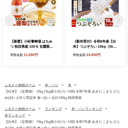
【新蜜】小松養蜂場 はちみ
《新米受付》令和8年産【白
つ 秋田県産 100％ 玄圃梨蜂
米】つぶぞろい 10kg（5kg×
蜜 1kg [はちみつ ハチミツ 蜂
2袋）秋田県由利本荘市産
11,000円
24,000円
寄附金額
寄附金額
蜜 国産 秋田県産]
[新米予約 米 お米 白米 精米
つぶぞろい 粒ぞろい 大粒 粒
が大きい 柔らかい食感 甘み
粘り 香り ふっくら もっちり
ご飯 ごはん 秋田]
ふるさと納税ホーム
米・パン
米
【白米】《定期便》 10kg (5kg袋小分け) ×10回 令和7年産 あきたこまち ひと
めぼれ 土作り実証米 食べ比べ 合計100kg 秋田県産
ふるさと納税ホーム
ランキング
米・パンランキング
米ランキング
【白米】《定期便》 10kg (5kg袋小分け) ×10回 令和7年産 あきたこまち ひと