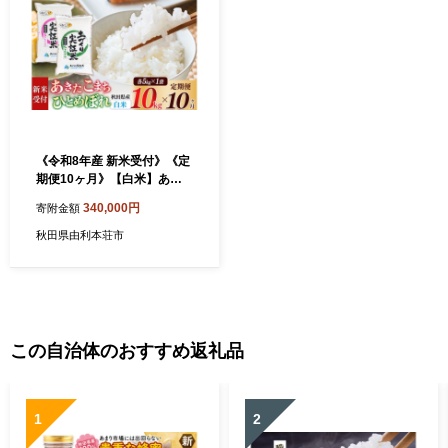
《令和8年産 新米受付》《定
期便10ヶ月》【白米】あき
たこまち 5kg・ひとめぼれ 5
340,000円
寄附金額
kg（各5kg×1袋：計10kg）
土作り実証米 合計100kg 秋
秋田県由利本荘市
田県産 [あきたこまち ひとめ
ぼれ 米 お米 こめ 白米 精米
ブランド米 食卓 おにぎり 食
べ比べ 秋田県産 国産 土作り
実証米 おいしい 秋田県 由利
本荘市]
この自治体のおすすめ返礼品
1
2