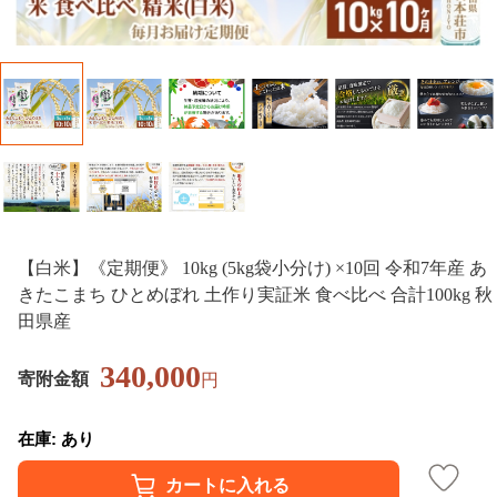
【白米】《定期便》 10kg (5kg袋小分け) ×10回 令和7年産 あ
きたこまち ひとめぼれ 土作り実証米 食べ比べ 合計100kg 秋
田県産
340,000
寄附金額
円
在庫: あり