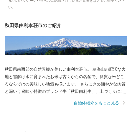
礼品のパッケージやラベルに記載されている注意書きなどをご確認くださ
い。
秋田県由利本荘市のご紹介
秋田県南西部の自然景観が美しい由利本荘市。 鳥海山の肥沃な大
地と雪解け水に育まれたお米は古くからの名産で、良質な米どこ
ろならではの美味しい地酒も揃います。 さらにきめ細やかな肉質
と深いう旨味が特徴のブランド牛「秋田由利牛」、土づくりにこ
だわったアスパラガスなどの野菜をはじめ、食の魅力も満載で
自治体紹介をもっと見る
す。 由利本荘市の魅力を、食を通じてぜひお楽しみください。