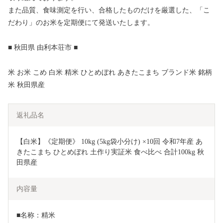
また品質、食味測定を行い、合格したものだけを厳選した、「こ
だわり」のお米を定期便にて発送いたします。
■ 秋田県 由利本荘市 ■
米 お米 こめ 白米 精米 ひとめぼれ あきたこまち ブランド米 銘柄
米 秋田県産
返礼品名
【白米】《定期便》 10kg (5kg袋小分け) ×10回 令和7年産 あ
きたこまち ひとめぼれ 土作り実証米 食べ比べ 合計100kg 秋
田県産
内容量
■名称：精米