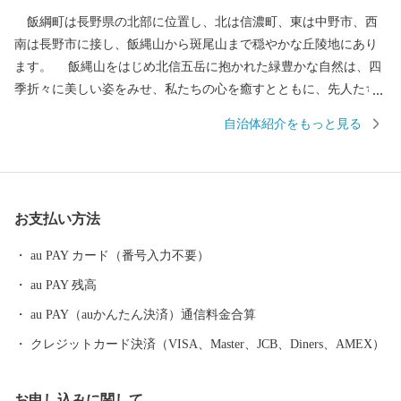
飯綱町は長野県の北部に位置し、北は信濃町、東は中野市、西
南は長野市に接し、飯縄山から斑尾山まで穏やかな丘陵地にあり
ます。 飯縄山をはじめ北信五岳に抱かれた緑豊かな自然は、四
季折々に美しい姿をみせ、私たちの心を癒すとともに、先人たち
の英知とたゆまぬ努力によって、農業はもとよりあらゆる産業や
自治体紹介をもっと見る
私たちの生活すべての基盤となっています。 その豊かな自然と
誇りある歴史を背景に果樹稲作を中心とした農業振興などに積極
的に取組み、現在、長野市のベッドタウンや北信地域の観光拠点
として、また、飯綱町産コシヒカリはもとより、りんごやももな
お支払い方法
ど果樹の一大産地として発展してきました。 大自然に囲まれ四
季を通じて魅力ある飯綱町に是非お立ち寄りください。
au PAY カード（番号入力不要）
au PAY 残高
au PAY（auかんたん決済）通信料金合算
クレジットカード決済（VISA、Master、JCB、Diners、AMEX）
お申し込みに関して