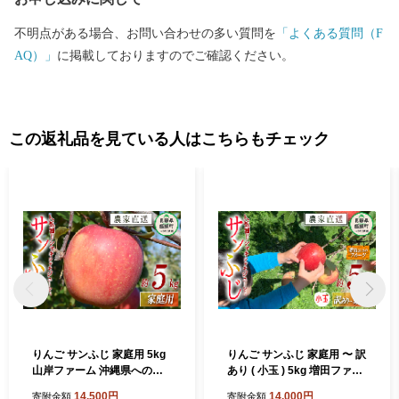
不明点がある場合、お問い合わせの多い質問を
「よくある質問（F
AQ）」
に掲載しておりますのでご確認ください。
この返礼品を見ている人はこちらもチェック
りんご サンふじ 家庭用 5kg
りんご サンふじ 家庭用 〜 訳
山岸ファーム 沖縄県への配
あり ( 小玉 ) 5kg 増田ファー
送不可 2026年12月上旬頃か
ム 沖縄県への配送不可 2026
14,500円
14,000円
寄附金額
寄附金額