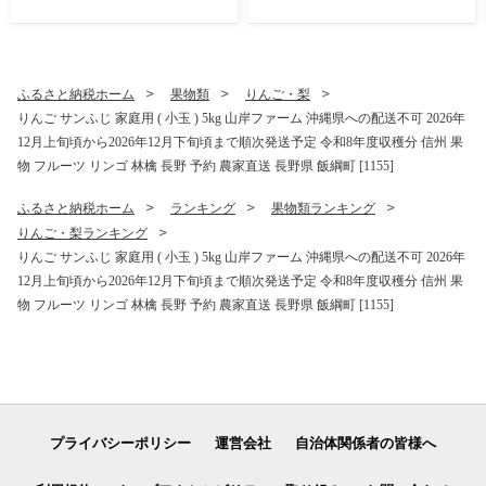
年10月上旬頃から2026年10
協同組合 2026年10月上旬頃
月下旬頃まで順次発送予定
から2026年11月上旬頃まで
令和8年度収穫分 傷 不揃い
順次発送予定 令和8年度収穫
リンゴ 林檎 果物 フルーツ 信
分 傷 不揃い リンゴ 林檎 果
州 長野 予約 長野県 飯綱町
物 フルーツ 信州 長野 予約
ふるさと納税ホーム
果物類
りんご・梨
[1202]
長野県 飯綱町 [1206]
りんご サンふじ 家庭用 ( 小玉 ) 5kg 山岸ファーム 沖縄県への配送不可 2026年
12月上旬頃から2026年12月下旬頃まで順次発送予定 令和8年度収穫分 信州 果
物 フルーツ リンゴ 林檎 長野 予約 農家直送 長野県 飯綱町 [1155]
ふるさと納税ホーム
ランキング
果物類ランキング
りんご・梨ランキング
りんご サンふじ 家庭用 ( 小玉 ) 5kg 山岸ファーム 沖縄県への配送不可 2026年
12月上旬頃から2026年12月下旬頃まで順次発送予定 令和8年度収穫分 信州 果
物 フルーツ リンゴ 林檎 長野 予約 農家直送 長野県 飯綱町 [1155]
プライバシーポリシー
運営会社
自治体関係者の皆様へ