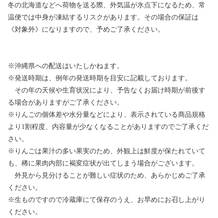
冬の北海道などへ荷物を送る際、外気温が氷点下になるため、常
温便では中身が凍結するリスクがあります。その場合の保証は
《対象外》になりますので、予めご了承ください。
※沖縄県への配送はいたしかねます。
※発送時期は、例年の発送時期を目安に記載しております。
その年の天候や生育状況により、予告なくお届け時期が前後す
る場合がありますがご了承ください。
※りんごの個体差や水分量などにより、表示されている商品規格
より1割程度、内容量が少なくなることがありますのでご了承くだ
さい。
※りんごは果汁の多い果実のため、外観上は鮮度が保たれていて
も、稀に果肉内部に褐変症状が出てしまう場合がございます。
外見から見分けることが難しい症状のため、あらかじめご了承
ください。
※生ものですので冷蔵庫にて保存のうえ、お早めにお召し上がり
ください。