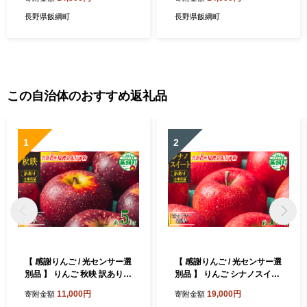
ら2026年12月下旬頃まで順
年11月下旬頃から2027年1月
次発送予定 令和8年度収穫分
上旬頃まで順次発送予定 令
長野県飯綱町
長野県飯綱町
信州 果物 フルーツ リンゴ 林
和8年度収穫分 信州 果物 フ
檎 長野 予約 農家直送 長野県
ルーツ リンゴ 林檎 長野 予約
飯綱町 [1153]
農家直送 長野県 飯綱町 [059
7]
この自治体のおすすめ返礼品
1
2
【 感謝りんご / 光センサー選
【 感謝りんご / 光センサー選
別品 】 りんご 秋映 訳あり 5
別品 】 りんご シナノスイー
kg （ 12玉 〜 25玉 ） 交換保
ト 訳あり 10kg （ 24玉 〜 5
11,000円
19,000円
寄附金額
寄附金額
証 ながの農業協同組合 2026
0玉 ） 交換保証 ながの農業