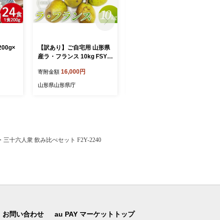
00g×
【訳あり】ご自宅用 山形県
《先行予約 2026年発送》山
産ラ・フランス 10kg FSY-2
形県産 白桃×黄桃 秀品 3kg
896
もも モモ 桃 デザート フル
16,000円
15,000円
寄附金額
寄附金額
ーツ 果物 くだもの 果実 食
品 山形県 FSY-2496
山形県山形県庁
山形県山形県庁
十六人衆 飲み比べセット F2Y-2240
お問い合わせ
au PAY マーケットトップ