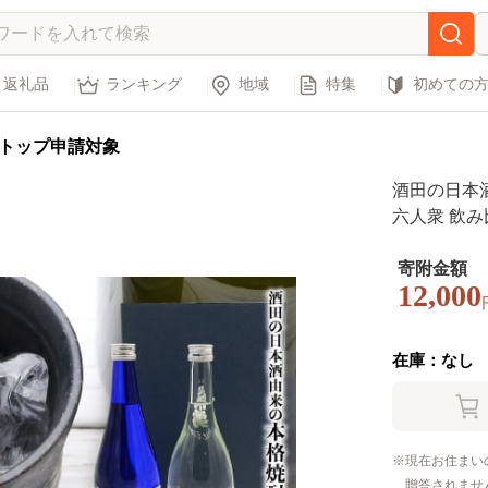
返礼品
ランキング
地域
特集
初めての
トップ申請対象
酒田の日本
六人衆 飲み比
寄附金額
12,000
在庫：なし
現在お住まい
贈答されませ