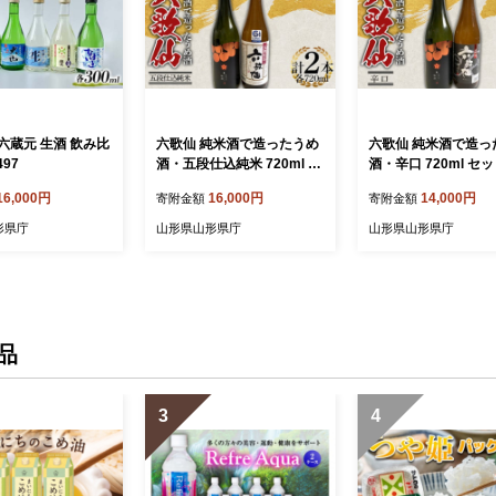
六蔵元 生酒 飲み比
六歌仙 純米酒で造ったうめ
六歌仙 純米酒で造っ
497
酒・五段仕込純米 720ml セ
酒・辛口 720ml セッ
ット F2Y-4261
-4260
16,000円
16,000円
14,000円
寄附金額
寄附金額
形県庁
山形県山形県庁
山形県山形県庁
品
3
4