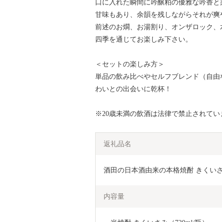
口に入れた瞬間に吟醸粕の優雅な吟香と
甘味もあり、余韻を残しながらそれが爽
前述のお燗、お湯割り、オンザロック、
四季を通じてお楽しみ下さい。
＜セットの楽しみ方＞
単品の飲み比べやセルフブレンド（自由
わいとの出会いに乾杯！
※20歳未満の飲酒は法律で禁止されてい
返礼品名
酒田の日本酒由来の本格焼酎 きくいさみ
内容量