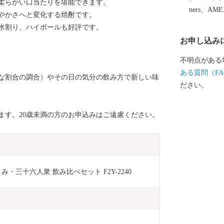
柔らかい口当たりを堪能できます。
イプの温泉を
ners、AM
やかさへと変化する焼酎です。
機に山形へお
水割り、ハイボールも好評です。
自然をお楽し
お申し込み
不明点がある
ある質問（FA
な割合の調合）やその日の気分の飲み方で新しい味
ださい。
ます。20歳未満の方のお申込みはご遠慮ください。
・三十六人衆 飲み比べセット F2Y-2240