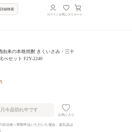
詳細検索
ログイン
お気に入り
カート
方
酒由来の本格焼酎 きくいさみ・三十
べセット F2Y-2240
円
お気に入り
の自治体へ寄附申込いただいた場合、返礼品は
ん。