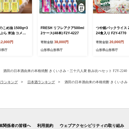
こめ油 1500g×3
FRESH リフレアクア500ml
つや姫パックライス 2
ぶら 米油 コメ油
2ケース(48本) F2Y-4227
24食入り F2Y-4770
め物 サラダ 山形
12,000円
38,000円
20,000円
寄附金額
寄附金額
 食用オイル 調理
 山形県 F2Y-1730
形県庁
山形県山形県庁
山形県山形県庁
酒田の日本酒由来の本格焼酎 きくいさみ・三十六人衆 飲み比べセット F2Y-2240
酒ランキング
日本酒ランキング
酒田の日本酒由来の本格焼酎 きくいさみ・三
体関係者の皆様へ
利用規約
ウェブアクセシビリティの取り組み