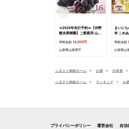
≪2026年先行予約≫【仲野
まいにちの
観光果樹園】ご家庭用 山形
本 こめあ
県産 ピオーネ 1.6kg(2~4房)
揚げ物 炒
18,000円
寄附金額
寄附金額
種無し ぶどう 2026年8月下
県 食用油
旬から順次発送 F2Y-5456
油 油 食品
山形県山形県庁
山形県山
ふるさと納税ホーム
お酒
日本酒
ふるさと納税ホーム
ランキング
お
プライバシーポリシー
運営会社
自治