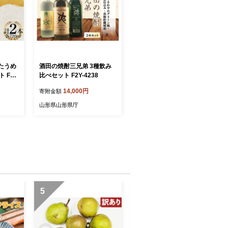
たうめ
酒田の焼酎三兄弟 3種飲み
ト F2Y
比べセット F2Y-4238
14,000円
寄附金額
山形県山形県庁
5
6