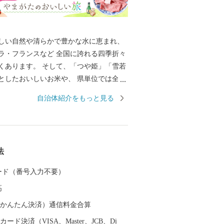
しい自然や清らかで豊かな水に恵まれ、
ラ・フランスなど 全国に誇れる四季折々
くあります。 そして、「つや姫」「雪若
としたおいしいお米や、 県単位では全国
示制度(ＧＩ)「山形」の指定を受けた日
自治体紹介をもっと見る
日本一美食・美酒県やまがた」にふさわ
慢です。 また、最上川舟運によって伝え
技術を磨き、研ぎ澄まされてきた多くの
芸品があります。 さらに、豊かな自然に
法
浴や果物狩り、スキーなど、四季を通じ
、楽しんでいただけるレジャーも目白押
 カード（番号入力不要）
んな山形県への旅を一層豊かなものにする
高
。山形県は、全ての市町村に温泉が湧出
に囲まれた温泉、近代的な大型旅館が立
（auかんたん決済）通信料金合算
湯治の温泉、海沿いの温泉など、様々なタ
ード決済（VISA、Master、JCB、Di