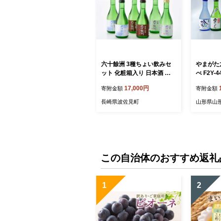
六十餘洲 3種ちょい飲みセ
やまがた
ット 化粧箱入り 日本酒 飲
べ F2Y-4
み比べ 吟醸酒 純米酒 冷酒
17,000円
寄附金額
寄附金額
【今里酒造】[SA17] 父の日
長崎県波佐見町
山形県山
この自治体のおすすめ返礼
1
2