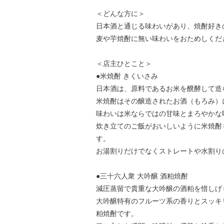
＜どんな方に＞
日本酒と通じる味わいがあり、焼酎好き
麦や芋焼酎に無い味わいをおためしくだ
＜店主ひとこと＞
●米焼酎 きくいさみ
日本酒は、原料であるお米を醗酵して造
米焼酎はその醸造されたお酒（もろみ）
味わいは米ならではの甘味とまろやかな
炊き立てのご飯がおいしいように米焼酎
す。
お湯割りだけでなくストレートや水割り
●三十六人衆 大吟醸 酒粕焼酎
減圧蒸留で貴重な大吟醸の酒粕を惜しげ
大吟醸特有のフルーツ系の香りとスッキ
粕焼酎です。