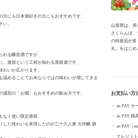
の方にも日本酒好きの方にもおすすめです。
さい。
山形県は、美
さくらんぼ、
の特産品が多
丸」をはじめ
られる醸造酒ですが、
初の地理的表
に、蒸留という工程が加わる蒸留酒です。
本酒など、「
味わいが広がります。
しい逸品も自
も温めることでお米ならではの味わいが増してきま
られた上方の
素晴らしい工
お支払い方
の湯煎の「お燗」もおすすめの飲み方です。
恵まれ、海水
て山形を感じ
au PAY
しです。 そ
au PAY 残
もなく使い限定蒸留、
のが温泉です
リした味わいを実現したのが三十六人衆 大吟醸 酒
し、山や渓谷
au PAY
並ぶ温泉、 
クレジットカ