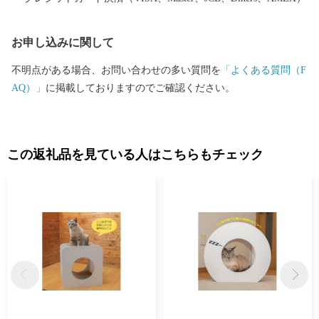
有名な木工製品 ・栽培に適した気候で栽培するシクラメン など
全国に誇る名産品をたくさん揃えました。 一つ一つのお礼の品に
お申し込みに関して
こだわりを持って掲載しております。 ぜひお時間のある時にじっ
くりお選びください 期間限定や数量限定のお礼の品もございます
不明点がある場合、お問い合わせの多い質問を
「よくある質問（F
ので まめにチェックしてみてください そしてぜひ中津川市にお越
AQ）」
に掲載しておりますのでご確認ください。
しください。
この返礼品を見ている人はこちらもチェック