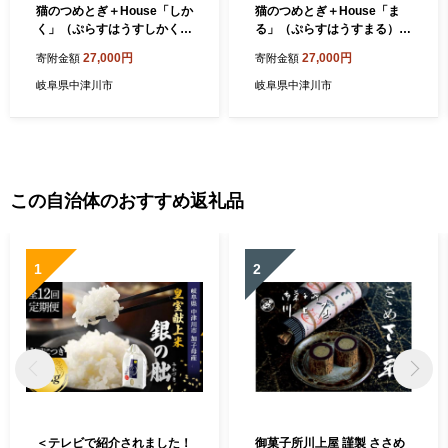
猫のつめとぎ＋House「しか
猫のつめとぎ＋House「ま
く」（ぷらすはうすしかく）
る」（ぷらすはうすまる） F
F4N-1289
4N-1287
27,000円
27,000円
寄附金額
寄附金額
岐阜県中津川市
岐阜県中津川市
この自治体のおすすめ返礼品
1
2
＜テレビで紹介されました！
御菓子所川上屋 謹製 ささめ