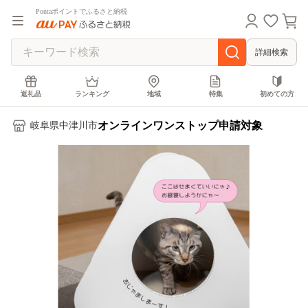
Pontaポイントでふるさと納税
詳細検索
返礼品
ランキング
地域
特集
初めての方
オンラインワンストップ申請対象
岐阜県中津川市