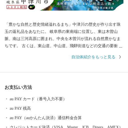
「豊かな自然と歴史情緒溢れるまち」中津川の歴史が作り出す珠
玉の返礼品をあなたに。 岐阜県の東南端に位置し、東は木曽山
脈、南は三河高原に囲まれ、中央を木曽川が流れる自然豊かなま
ちです。 古くは、東山道、中山道、飛騨街道などの交通の要衝と
して栄え、近年では中核工業団地の完成により、商工業都市とし
自治体紹介をもっと見る
て成長してきました。 一方、豊かな自然環境のなかで産出される
東濃桧は、伊勢神宮の式年遷宮で御神木として使用されるほど有
名です。 また、優れた農産物などを産出する農業地域でもあり、
地場産業の盛んな都市です。 そして、リニア中央新幹線の開業に
お支払い方法
伴い、市内にリニア岐阜県駅（仮称）が誕生します。 中津川市
は、今も昔も交通の要衝として、人、モノ、情報の行き交うまち
au PAY カード（番号入力不要）
として、これからも歴史を歩み続けていきますので、 応援をよろ
au PAY 残高
しくお願いいたします！ ■中津川市を代表する主な返礼品 ・「中
津川市発祥の栗きんとん」をはじめとする和菓子 ・地域で育まれ
au PAY（auかんたん決済）通信料金合算
た飛騨牛 ・清流が育む地酒 ・伊勢神宮式年遷宮の御神木としても
クレジットカード決済（VISA、Master、JCB、Diners、AMEX）