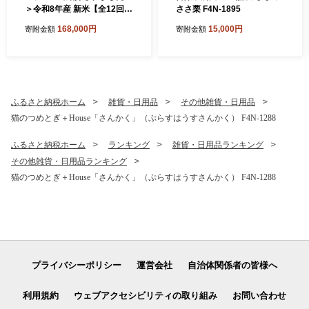
＞令和8年産 新米【全12回定
ささ栗 F4N-1895
期便】皇室献上米『銀の朏』
168,000円
15,000円
寄附金額
寄附金額
2kg 中津川市加子母産 栽培
期間中化学肥料不使用 お米
新米 精米 F4N-2889
ふるさと納税ホーム
雑貨・日用品
その他雑貨・日用品
猫のつめとぎ＋House「さんかく」（ぷらすはうすさんかく） F4N-1288
ふるさと納税ホーム
ランキング
雑貨・日用品ランキング
その他雑貨・日用品ランキング
猫のつめとぎ＋House「さんかく」（ぷらすはうすさんかく） F4N-1288
プライバシーポリシー
運営会社
自治体関係者の皆様へ
利用規約
ウェブアクセシビリティの取り組み
お問い合わせ