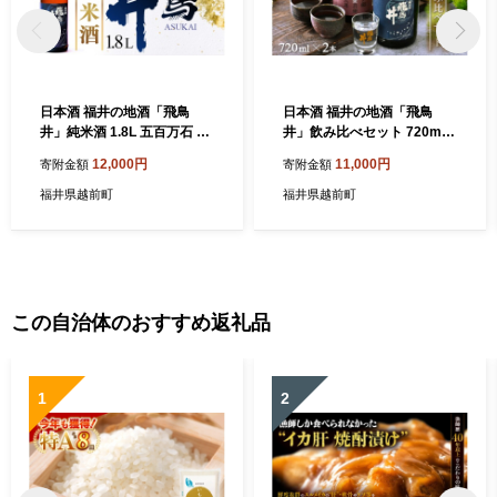
日本酒 福井の地酒「飛鳥
日本酒 福井の地酒「飛鳥
井」純米酒 1.8L 五百万石 精
井」飲み比べセット 720ml ×
米歩合65％【日本酒】 [e19-
2本 五百万石【日本酒 純米酒
12,000円
11,000円
寄附金額
寄附金額
a015]
本醸造酒】 [e19-a016]
福井県越前町
福井県越前町
この自治体のおすすめ返礼品
1
2