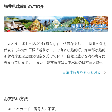
福井県越前町のご紹介
～人と技 海土里(みどり) 織りなす 快適なまち～ 福井の冬を
代表する味覚の王様「越前がに」で有名な越前町。海岸部が越前
加賀海岸国定公園の指定を受けており、自然と豊かな海の恵みに
恵まれています。 また、越前海岸は日本水仙の日本三大群生地
の一つとして知られており、12月～2月末までの開花シーズンには
自治体紹介をもっと見る
国道305号から眺めた斜面は水仙でうめつくされ、優しい香りが漂
います。内陸部には、織田信長一族ゆかりの「剱神社」や日本六
古窯のひとつである「越前焼」、古代山岳信仰の祖と云われる泰
澄大師ゆかりの「越知山」など、歴史や文化の香り高い魅力ある
お支払い方法
観光地が多くあります。ぜひ一度お越しいただき、本物の“越前ブ
ランド”に触れてみてください。 【お問い合わせについて】 越前
au PAY カード（番号入力不要）