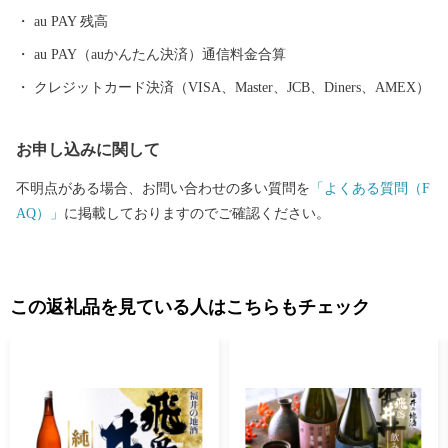
町ふるさと納税サポート 営業時間 9：30～17:30 (土日祝日・12/29
au PAY 残高
～1/3休み) TEL 050-5526-2902 メール furusato@town-echizen.com
※寄附金受領証明書およびワンストップ特例申請は返礼品とは別
au PAY（auかんたん決済）通信料金合算
に郵送をしております。
クレジットカード決済（VISA、Master、JCB、Diners、AMEX）
お申し込みに関して
不明点がある場合、お問い合わせの多い質問を
「よくある質問（F
AQ）」
に掲載しておりますのでご確認ください。
この返礼品を見ている人はこちらもチェック