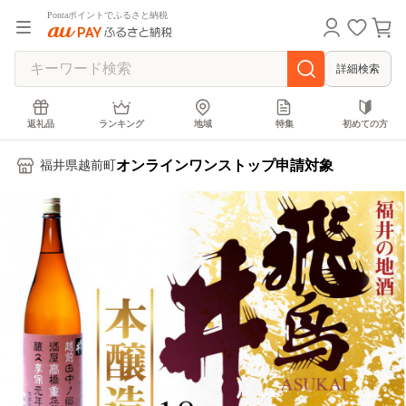
Pontaポイントでふるさと納税
詳細検索
返礼品
ランキング
地域
特集
初めての方
オンラインワンストップ申請対象
福井県越前町