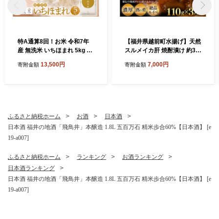
特A通算8回！お米 令和7年
【福井県越前町水揚げ】天然
産 無洗米 いちほまれ 5kg 福
スルメイカ肝 焼酎漬け 約33
井県産【米 コメ kome 5キロ
0g(110g×3P） 珍味・ルイ
13,500円
7,000円
寄附金額
寄附金額
精米 白米 便利 時短】 [e27-a
ベ・酒の肴・おつまみ・ご飯
044]
のお供・冷凍・おうちdeえ
ちぜん [e38-a006]
ふるさと納税ホーム
お酒
日本酒
日本酒 福井の地酒「飛鳥井」本醸造 1.8L 五百万石 精米歩合60%【日本酒】 [e
19-a007]
ふるさと納税ホーム
ランキング
お酒ランキング
日本酒ランキング
日本酒 福井の地酒「飛鳥井」本醸造 1.8L 五百万石 精米歩合60%【日本酒】 [e
19-a007]