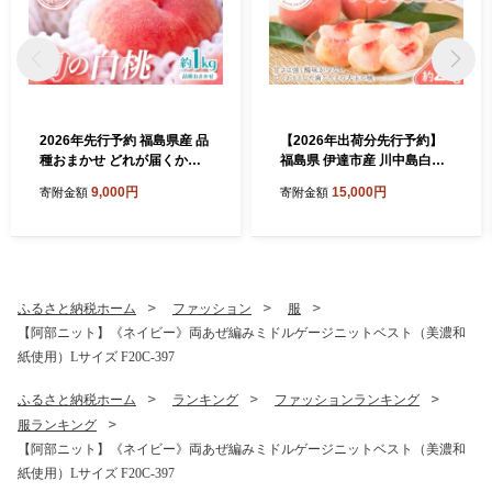
2026年先行予約 福島県産 品
【2026年出荷分先行予約】
種おまかせ どれが届くかお
福島県 伊達市産 川中島白桃
楽しみ白桃 約1kg 旬の桃 数
約2kg (4～7玉) 種まきうさぎ
9,000円
15,000円
寄附金額
寄附金額
量限定 期間限定 桃 もも モモ
株式会社 伊達の桃 桃 フルー
果物 くだもの フルーツ F20
ツ 果物 もも モモ momo F21
C-946
C-296
ふるさと納税ホーム
ファッション
服
【阿部ニット】《ネイビー》両あぜ編みミドルゲージニットベスト（美濃和
紙使用）Lサイズ F20C-397
ふるさと納税ホーム
ランキング
ファッションランキング
服ランキング
【阿部ニット】《ネイビー》両あぜ編みミドルゲージニットベスト（美濃和
紙使用）Lサイズ F20C-397