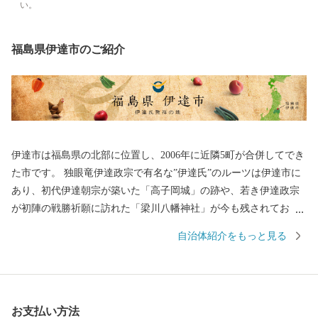
い。
福島県伊達市のご紹介
伊達市は福島県の北部に位置し、2006年に近隣5町が合併してでき
た市です。 独眼竜伊達政宗で有名な”伊達氏”のルーツは伊達市に
あり、初代伊達朝宗が築いた「高子岡城」の跡や、若き伊達政宗
が初陣の戦勝祈願に訪れた「梁川八幡神社」が今も残されてお
り、また、江戸時代以降は”養蚕業のまち”として発展しました。
自治体紹介をもっと見る
高低差がある盆地特有の地形で、果物がおいしく育ち、現在は名
産のあんぽ柿や、全国有数の収穫量があるモモの産地としても知
られています。荒々しい岩山が特徴の、日本百景にも選ばれてい
る霊山(りょうぜん)といった山をはじめ、伊達市は自然豊かな土地
お支払い方法
であふれています。