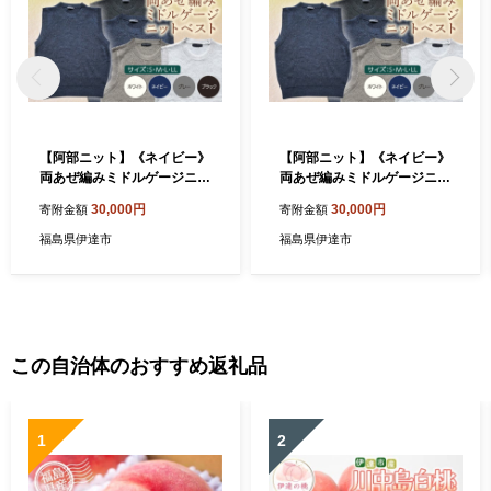
【阿部ニット】《ネイビー》
【阿部ニット】《ネイビー》
両あぜ編みミドルゲージニッ
両あぜ編みミドルゲージニッ
トベスト（美濃和紙使用）S
トベスト（美濃和紙使用）M
30,000円
30,000円
寄附金額
寄附金額
サイズ F20C-395
サイズ F20C-396
福島県伊達市
福島県伊達市
この自治体のおすすめ返礼品
1
2