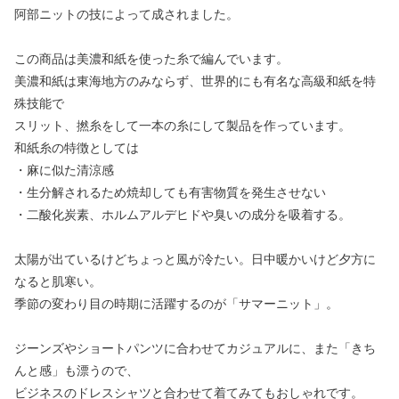
阿部ニットの技によって成されました。
この商品は美濃和紙を使った糸で編んでいます。
美濃和紙は東海地方のみならず、世界的にも有名な高級和紙を特
殊技能で
スリット、撚糸をして一本の糸にして製品を作っています。
和紙糸の特徴としては
・麻に似た清涼感
・生分解されるため焼却しても有害物質を発生させない
・二酸化炭素、ホルムアルデヒドや臭いの成分を吸着する。
太陽が出ているけどちょっと風が冷たい。日中暖かいけど夕方に
なると肌寒い。
季節の変わり目の時期に活躍するのが「サマーニット」。
ジーンズやショートパンツに合わせてカジュアルに、また「きち
んと感」も漂うので、
ビジネスのドレスシャツと合わせて着てみてもおしゃれです。