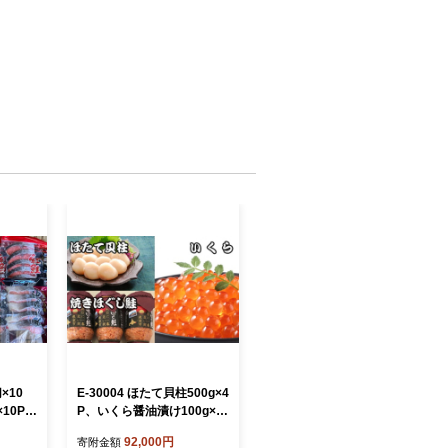
×10
E-30004 ほたて貝柱500g×4
10P、
P、いくら醤油漬け100g×4
5P
P、鮭フレーク150g×3瓶
92,000円
寄附金額