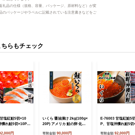
返礼品の仕様（規格、容量、パッケージ、原材料など）が変
品のパッケージやラベルに記載されている注意書きなどをご
こちらもチェック
2 甘塩紅鮭5切×10
いくら 醤油漬け 2kg(100g×
E-76003 甘塩紅鮭5切
獲れ鮭5切×10P、
20P) アメリカ 鮭の卵 化粧
P、甘塩沖獲れ鮭5切×
漬け100g×5P
箱入 尾張まるはち
いくら醤油漬け100g×
92,000円
90,000円
92,000円
寄附金額
寄附金額