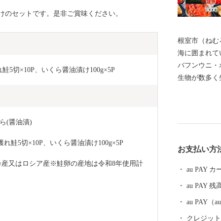
けのセットです。是非ご賞味ください。
根室市（ねむ
海に囲まれて
バフンウニ・
れ鮭5切×10P、いくら醤油漬け100g×5P
生物が数多く
の宝庫として
る約330種
などには毎年
(醤油漬)
ングに訪れて
体験、フット
鮭5切×10P、いくら醤油漬け100g×5P
お支払い方
を相手にする
カ産又はロシア産※鮭卵の産地は令和8年使用計
を呼んでいま
au PAY
運動原点の地
au PAY 残
の早期返還を
ち、運動を展
au PAY
には解決しな
クレジットカ