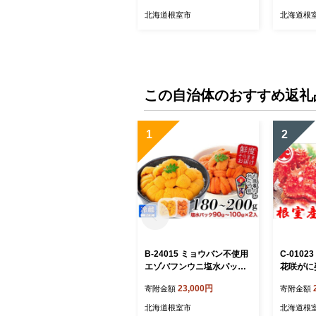
北海道根室市
北海道根
この自治体のおすすめ返礼
1
2
B-24015 ミョウバン不使用
C-010
エゾバフンウニ塩水パック9
花咲がに姿
0～100g×2P[11月上旬以降
23,000円
寄附金額
寄附金額
発送]
北海道根室市
北海道根