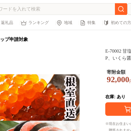
返礼品
ランキング
地域
特集
初めての
ップ申請対象
E-70002
P、いくら醤油
寄附金額
92,000
在庫: あり
現在お住まい
贈答されませ