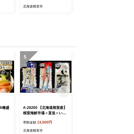
北海道根室市
5
6
(6種盛
A-28260 【北海道根室産】
A-11240 無添加天然熟成紅
根室海鮮市場＜直送＞いか
鮭1切(約80g)真空×15P
一夜干し2枚・さんま明太4
14,000円
14,000円
寄附金額
寄附金額
尾・糠さんま9尾
北海道根室市
北海道根室市