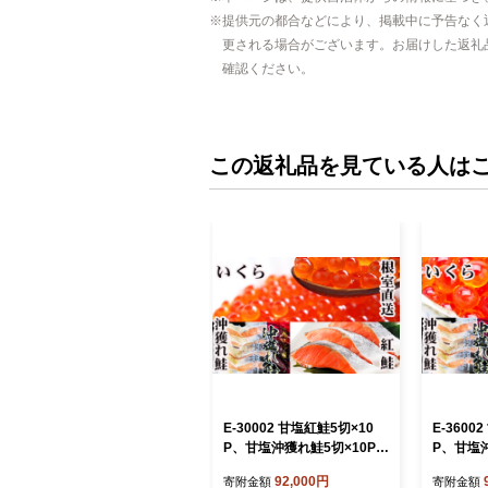
提供元の都合などにより、掲載中に予告なく
更される場合がございます。お届けした返礼
確認ください。
この返礼品を見ている人は
E-30002 甘塩紅鮭5切×10
E-3600
P、甘塩沖獲れ鮭5切×10P、
P、甘塩沖
いくら醤油漬け100g×5P
いくら醤油
92,000円
寄附金額
寄附金額