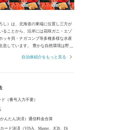
ろし）は、北海道の東端に位置し三方が
いることから、沿岸には花咲ガニ・エゾ
ホッキ貝・ナガコンブ等多種多様な水産
生息しています。 豊かな自然環境は野鳥
も知られ、日本で観察できる半数を超え
自治体紹介をもっと見る
の野鳥が観測でき、風蓮湖、春国岱、長節湖
全国各地から多くの方がバードウォッチ
います。 その他、クルーズ体験やカヌー
パス、酪農体験など、都会にはない自然
法
北海道ならではのアクティビティも人気
す。 また、根室市は「北方領土返還要求
 カード（番号入力不要）
」として、これまで長きに渡り北方四島
高
願い、市民一丸となって世論の先頭に立
開しています。 まちの再生・発展のため
（auかんたん決済）通信料金合算
ければならない課題が非常に山積してい
ード決済（VISA、Master、JCB、Di