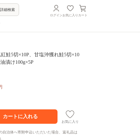
詳細検索
ログイン
お気に入り
カート
方
 甘塩紅鮭5切×10P、甘塩沖獲れ鮭5切×10
漬け100g×5P
円
お気に入り
の自治体へ寄附申込いただいた場合、返礼品は
ん。