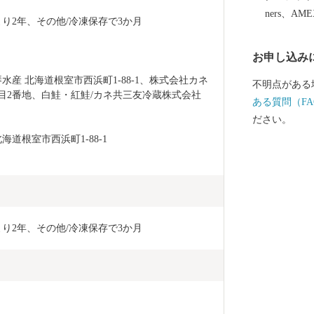
ます。 すこ
ners、AM
り2年、その他/冷凍保存で3か月
まいりますの
お申し込み
産 北海道根室市西浜町1-88-1、株式会社カネ
不明点がある
目2番地、白鮭・紅鮭/カネ共三友冷蔵株式会社 
ある質問（FA
ださい。
道根室市西浜町1-88-1
り2年、その他/冷凍保存で3か月