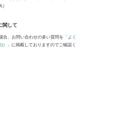
しづつまちの活性化を目指し歩みを進めて
EX）
で、今後の根室市にご注目ください。
に関して
場合、お問い合わせの多い質問を
「よく
Q）」
に掲載しておりますのでご確認く