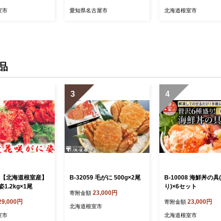
室市
愛知県名古屋市
北海道根室市
品
3
4
23 【北海道根室産】
B-32059 毛がに 500g×2尾
B-10008 海鮮丼の具
1.2kg×1尾
り)×6セット
23,000円
寄附金額
29,000円
23,000円
寄附金額
北海道根室市
室市
北海道根室市