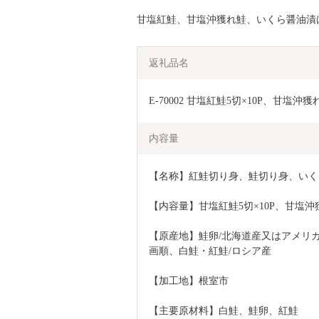
甘塩紅鮭、甘塩沖獲れ鮭、いくら醤油漬
返礼品名
E-70002 甘塩紅鮭5切×10P、甘塩沖獲
内容量
【名称】紅鮭切り身、鮭切り身、いくら
【内容量】甘塩紅鮭5切×10P、甘塩沖獲れ
【原産地】鮭卵/北海道産又はアメリ
画順、白鮭・紅鮭/ロシア産
【加工地】根室市
【主要原材料】白鮭、鮭卵、紅鮭