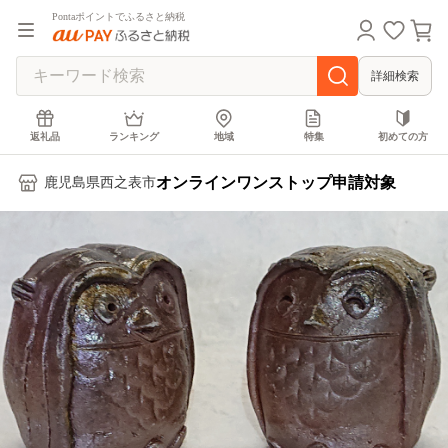
Pontaポイントでふるさと納税
詳細検索
返礼品
ランキング
地域
特集
初めての方
オンラインワンストップ申請対象
鹿児島県西之表市