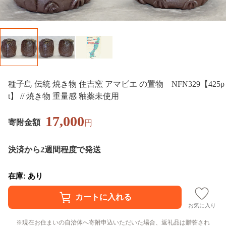
種子島 伝統 焼き物 住吉窯 アマビエ の置物 NFN329【425p
t】 // 焼き物 重量感 釉薬未使用
17,000
寄附金額
円
決済から2週間程度で発送
在庫: あり
お気に入り
現在お住まいの自治体へ寄附申込いただいた場合、返礼品は贈答され