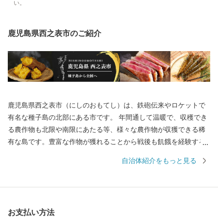
い。
鹿児島県西之表市のご紹介
鹿児島県西之表市（にしのおもてし）は、鉄砲伝来やロケットで
有名な種子島の北部にある市です。 年間通して温暖で、収穫でき
る農作物も北限や南限にあたる等、様々な農作物が収獲できる稀
有な島です。豊富な作物が獲れることから戦後も飢餓を経験する
ことがなく、昔から「飢えを知らない島」とも呼ばれています。
自治体紹介をもっと見る
宇宙開発で未来を担うロケット打ち上げなど最先端技術がある一
方で、昔ながらの技術や自然豊かな景色が残っているのも特徴で
す。 海に囲まれて東西南北どこかでは波が発生していることから
サーフィンの聖地としても有名です。また、令和２年には国内初
お支払い方法
の「ヨガの聖地」としても認定されました。 特産品としては、西