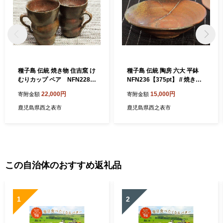
種子島 伝統 焼き物 住吉窯 け
種子島 伝統 陶房 六大 平鉢
むりカップ ペア NFN228
NFN236【375pt】 // 焼き物
【550pt】 // 焼き物 重量感
重量感 釉薬未使用 中皿
22,000円
15,000円
寄附金額
寄附金額
釉薬未使用 普段使い
鹿児島県西之表市
鹿児島県西之表市
この自治体のおすすめ返礼品
1
2