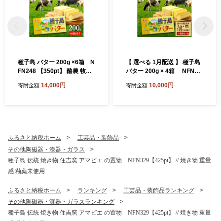
種子島 バター 200g ×6箱 N
【 選べる 1月配送 】 種子島
FN248 【350pt】 酪農 牧場
バター 200g × 4箱 NFN40
乳牛 3.6牛乳 種子島バター
04 【250pt】// 種子島バター
14,000円
10,000円
寄附金額
寄附金額
普段使い 生乳 牛乳 風味豊か
セット 種子島産 生乳のみ お
ランキング 人気 お菓子 素材
料理 お菓子作り 酪農 乳牛 普
段使い 美味しい 生乳 牛乳 3.
6牛乳 大人気
ふるさと納税ホーム
工芸品・装飾品
その他陶磁器・漆器・ガラス
種子島 伝統 焼き物 住吉窯 アマビエ の置物 NFN329【425pt】 // 焼き物 重量
感 釉薬未使用
ふるさと納税ホーム
ランキング
工芸品・装飾品ランキング
その他陶磁器・漆器・ガラスランキング
種子島 伝統 焼き物 住吉窯 アマビエ の置物 NFN329【425pt】 // 焼き物 重量