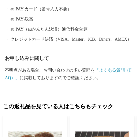
之表市の安納地区で作られる「安納芋」が有名です。全国のお店
au PAY カード（番号入力不要）
で見かける機会も多い「安納芋」、ぜひ本場の安納芋をご堪能く
au PAY 残高
ださい。 また、現在では日本で唯一ここでしか行われていない伝
統製法にて作られている全て手作業の「黒糖」や初の国産ハサミ
au PAY（auかんたん決済）通信料金合算
である「種子鋏（たねばさみ）」、 トビウオやイカ等の新鮮な海
クレジットカード決済（VISA、Master、JCB、Diners、AMEX）
産物、全国のブランド牛として市場に出回っている「西之表市生
まれの黒毛和牛」など魅力的な特産品がございます。
お申し込みに関して
不明点がある場合、お問い合わせの多い質問を
「よくある質問（F
AQ）」
に掲載しておりますのでご確認ください。
この返礼品を見ている人はこちらもチェック