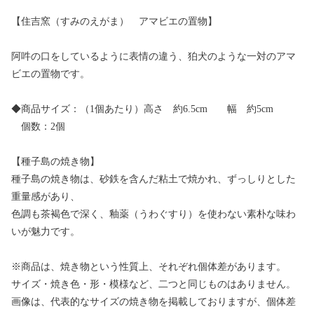
【住吉窯（すみのえがま） アマビエの置物】
阿吽の口をしているように表情の違う、狛犬のような一対のアマ
ビエの置物です。
◆商品サイズ：（1個あたり）高さ 約6.5cm 幅 約5cm
個数：2個
【種子島の焼き物】
種子島の焼き物は、砂鉄を含んだ粘土で焼かれ、ずっしりとした
重量感があり、
色調も茶褐色で深く、釉薬（うわぐすり）を使わない素朴な味わ
いが魅力です。
※商品は、焼き物という性質上、それぞれ個体差があります。
サイズ・焼き色・形・模様など、二つと同じものはありません。
画像は、代表的なサイズの焼き物を掲載しておりますが、個体差