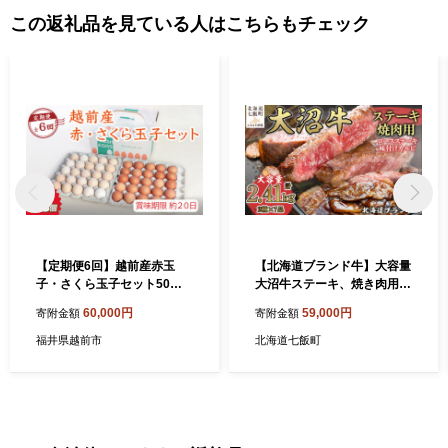
増加を続けております。 特に、昭和45年に都市計画法が施行さ
この返礼品を見ている人はこちらもチェック
れ、当町においても宅地開発が進み、昭和50年以降は函館市のベ
ットタウンとして急激に増加し、昭和55年国勢調査で初めて２万
人台を達成しました。 平成７年国勢調査では、全道町村で５番目
の人口を有する町となり、増加率では渡島管内でトップの12.8％
の伸びを示し、札幌圏の石狩町（現石狩市）、広島町（現北広島
市）などに次いで全道で３番目となっております。 令和7年12月
末現在の住民基本台帳による人口は 26,824人（男12,451人、女14,3
73人）、世帯数は 14,013世帯です。
【定期便6回】越前産赤玉
【北海道ブランド牛】大容量
子・さくら玉子セット50個
大沼牛ステーキ、焼き肉用
入り（45個+割れ補償5個入
（ロースステーキ270g×3
60,000円
59,000円
寄附金額
寄附金額
り）【冷蔵・卵】（お届け日
枚、味付けカルビ400g×4
指定可）
P） 【ふるさと納税 人気 お
福井県越前市
北海道七飯町
すすめ ランキング 北海道ブ
ランド牛 大沼牛 焼肉 味付き
カルビ ロースステーキ 北海
道 七飯町 送料無料】 NAM0
02