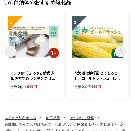
この自治体のおすすめ返礼品
1
2
ミルク餅【 ふるさと納税 人
北海道七飯町産 とうもろこ
気 おすすめ ランキング ミル
し「ゴールドラッシュ」(L-2
ク もち 餅菓子 お菓子 スイー
Lサイズ) 8本セット (令和8年
1,000円
7,000円
寄附金額
寄附金額
ツ 北海道銘菓 北海道 七飯町
8月上旬より順次発送) 【ふ
送料無料 】NAY033
るさと納税 人気 ランキング
とうもろこし ゴールドラッ
シュ コーン 8本 セット 北海
道 七飯町 送料無料】 NABT
006
ふるさと納税ホーム
加工品等
はちみつ・砂糖
完熟生はちみつ ガロはちみつ・初夏(アカシア)&盛夏 各350g 大容量 食べ比べ
4瓶セット ふるさと納税 人気 おすすめ ランキング はちみつ ガロはちみつ 盛