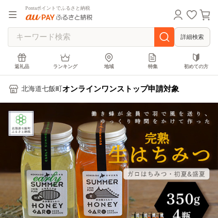
Pontaポイントでふるさと納税
詳細検索
返礼品
ランキング
地域
特集
初めての方
オンラインワンストップ申請対象
北海道七飯町