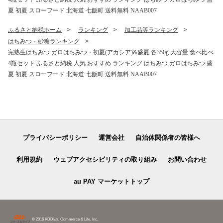
夏 初夏 スローフード 北海道 七飯町 送料無料 NAAB007
ふるさと納税ホーム
ランキング
加工品等ランキング
はちみつ・砂糖ランキング
完熟生はちみつ ガロはちみつ・初夏(アカシア)&盛夏 各350g 大容量 食べ比べ
4瓶セット ふるさと納税 人気 おすすめ ランキング はちみつ ガロはちみつ 盛
夏 初夏 スローフード 北海道 七飯町 送料無料 NAAB007
プライバシーポリシー
運営会社
自治体関係者の皆様へ
利用規約
ウェブアクセシビリティの取り組み
お問い合わせ
au PAY マーケットトップ
© 2016 KDDI/au Commerce & Life, Inc.