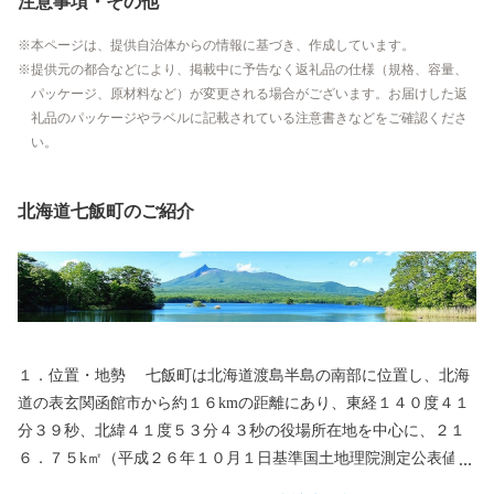
注意事項・その他
本ページは、提供自治体からの情報に基づき、作成しています。
提供元の都合などにより、掲載中に予告なく返礼品の仕様（規格、容量、
パッケージ、原材料など）が変更される場合がございます。お届けした返
礼品のパッケージやラベルに記載されている注意書きなどをご確認くださ
い。
北海道七飯町のご紹介
１．位置・地勢 七飯町は北海道渡島半島の南部に位置し、北海
道の表玄関函館市から約１６kmの距離にあり、東経１４０度４１
分３９秒、北緯４１度５３分４３秒の役場所在地を中心に、２１
６．７５k㎡（平成２６年１０月１日基準国土地理院測定公表値）
の面積を有する町です。 北方は宿野辺川を境に森町に、北東は