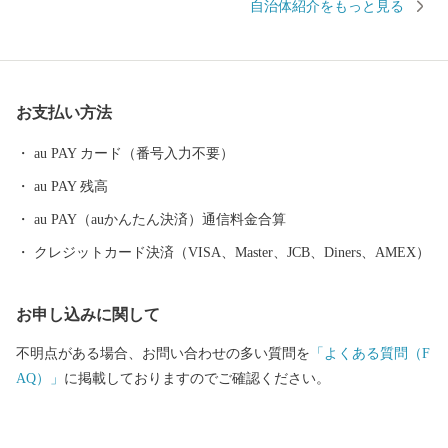
自治体紹介をもっと見る
雨鱒川を境に鹿部町に、南東は横津岳の山頂より蒜沢川を境に函
館市に、平野部の西側は北斗市にそれぞれ接しています。 ま
た、七飯町は大沼トンネルを境に北部と南部に別れ、北部の大沼
地区には、活火山である秀峰駒ヶ岳（標高１，１３１ｍ）と大
お支払い方法
沼・小沼・蓴菜沼を擁する大沼国定公園があり、公園入口は市街
地が形成されており、それに接続する平坦地は水田、山麓一帯に
au PAY カード（番号入力不要）
は酪農・畑作地帯が広がっています。 南部は、ほぼ中央を国道
au PAY 残高
５号が縦断しており、国道沿線は市街地として開発が進んでいま
すが、西側の平野部は水田、東側の丘陵地帯は畑作・果樹地帯と
au PAY（auかんたん決済）通信料金合算
して開発されています。 世界地図で七飯町を見ると、当町は 北
クレジットカード決済（VISA、Master、JCB、Diners、AMEX）
緯４２度線上にあり、同一線上にはシカゴ（アメリカ）、バルセ
ロナ（スペイン）、ローマ（イタリア）、敦煌（中国）などの都
お申し込みに関して
市が多数あります。 ２．気候 七飯町は北海道の南西部に位置し、
降水量は少なく、道内では最も温暖な気候に恵まれ、四季の区別
不明点がある場合、お問い合わせの多い質問を
「よくある質問（F
がはっきり感じられる良好な自然環境を有しております。 ３．人
AQ）」
に掲載しておりますのでご確認ください。
口 七飯町の人口は、昭和34年に精進川鉱山の閉山に伴い、昭和35
年国調で一時減少しましたが、恵まれた住環境を背景に函館市、
北斗市、七飯町の二市一町で形成する函館圏の一翼を担い、斬次