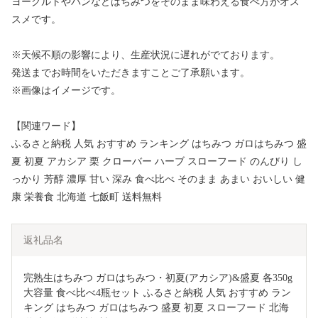
ヨーグルトやパンなどはちみつをそのまま味わえる食べ方がオス
スメです。
※天候不順の影響により、生産状況に遅れがでております。
発送までお時間をいただきますことご了承願います。
※画像はイメージです。
【関連ワード】
ふるさと納税 人気 おすすめ ランキング はちみつ ガロはちみつ 盛
夏 初夏 アカシア 栗 クローバー ハーブ スローフード のんびり し
っかり 芳醇 濃厚 甘い 深み 食べ比べ そのまま あまい おいしい 健
康 栄養食 北海道 七飯町 送料無料
返礼品名
完熟生はちみつ ガロはちみつ・初夏(アカシア)&盛夏 各350g 
大容量 食べ比べ4瓶セット ふるさと納税 人気 おすすめ ラン
キング はちみつ ガロはちみつ 盛夏 初夏 スローフード 北海