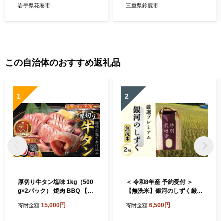
岩手県花巻市
三重県鈴鹿市
この自治体のおすすめ返礼品
1
2
厚切り牛タン塩味 1kg（500
＜ 令和8年産 予約受付 ＞
g×2パック） 焼肉 BBQ 【76
【無洗米】銀河のしずく厳選
7】
プレミアム（減農薬・減化学
15,000円
6,500円
寄附金額
寄附金額
肥料）2kg 【2083】