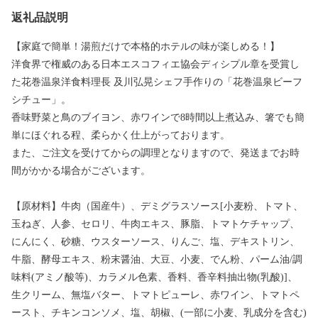
返礼品説明
【家庭で簡単！湯煎だけで本格的ホテルの味が楽しめる！】
洋食界で権威のある日本エスコフィエ協会ディシプル章を受賞し
た花巻温泉洋食料理長 及川弘晃シェフ手作りの「花巻温泉ビーフ
シチュー」。
香味野菜と鳥のブイヨン、赤ワインで8時間以上煮込み、箸でも簡
単にほぐれる程、柔らかく仕上がっております。
また、ご注文を受けてからの調理となりますので、発送までお時
間がかかる場合がございます。
【原材料】牛肉（国産牛）、デミグラスソース[小麦粉、トマト、
玉ねぎ、人参、セロリ、牛肉エキス、豚脂、トマトケチャップ、
にんにく、砂糖、ウスターソース、りんご、塩、デキストリン、
牛脂、酵母エキス、粉末醤油、大豆、小麦、でん粉、パーム油/調
味料(アミノ酸等)、カラメル色素、香料、香辛料抽出物(乳酸)]、
生クリーム、無塩バター、トマトピューレ、赤ワイン、トマトペ
ースト、チキンコンソメ、塩、胡椒、(一部に小麦、乳成分を含む)