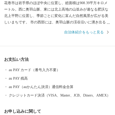
花巻市は岩手県のほぼ中央に位置し、総面積は908.39平方キロメ
ートル。西に奥羽山脈、東には北上高地の山並みが連なる肥沃な
北上平野に位置し、季節ごとに変化に富んだ自然風景が広がる美
しいまちです。 市の西部には、奥羽山脈の渓谷沿いに湧き出る花
巻温泉郷があります。周辺は県立自然公園に指定され、立ちのぼ
自治体紹介をもっと見る
る湯けむりと深山の緑、目の前を流れる清流が、情緒豊かな風景
を醸し出します。 また、宮沢賢治や萬鉄五郎などの世界的に知ら
れる先人を輩出するとともに、早池峰神楽や鹿踊りなどの郷土芸
能、日本三大杜氏のひとつ南部杜氏、さき織り、ホームスパン等
お支払い方法
の優れた技術が多く伝えられています。さらに、岩手県内唯一の
花巻空港があり、東北新幹線新花巻駅や東北自動車道、東北横断
au PAY カード（番号入力不要）
自動車道などの高速交通網が整備されるなど、北東北の高速交通
au PAY 残高
網の結節点という極めて恵まれた拠点性を有しています。
au PAY（auかんたん決済）通信料金合算
クレジットカード決済（VISA、Master、JCB、Diners、AMEX）
お申し込みに関して