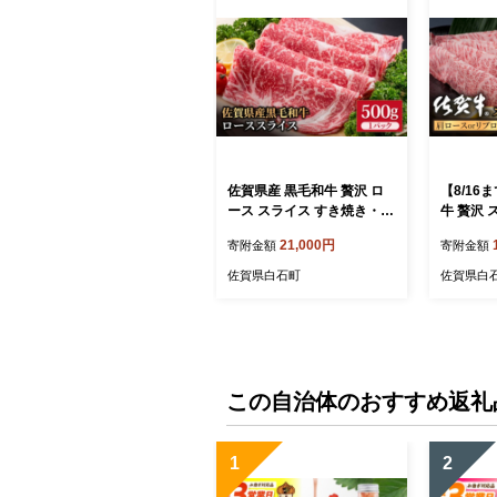
佐賀県産 黒毛和牛 贅沢 ロ
【8/1
ース スライス すき焼き・し
牛 贅沢 
ゃぶしゃぶ用 500g【いろは
き・しゃ
21,000円
寄附金額
寄附金額
精肉店】佐賀県産 佐賀産和
スorリブ
牛 牛肉 国産 肉 和牛 すき焼
は精肉店
佐賀県白石町
佐賀県白
き しゃぶしゃぶ すきやき
牛肉 国産
冷凍 九州 人気 高評価 九州
しゃぶし
佐賀県 白石町 白石 [IAG01
九州 人気
1]
この自治体のおすすめ返礼
1
2