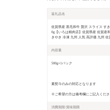
返礼品名
佐賀県産 黒毛和牛 贅沢 スライス す
0g【いろは精肉店】佐賀県産 佐賀産和牛
きやき 冷凍 九州 人気 高評価 九州 佐賀県
内容量
500g×1パック
素熨斗のみの対応となります
※ご希望の方は備考欄にご記入くださ
消費期限/賞味期限