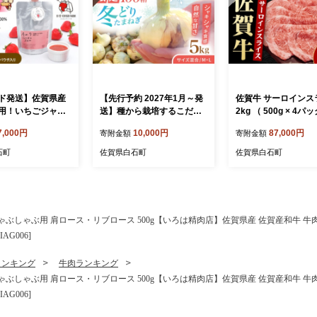
ド発送】佐賀県産
【先行予約 2027年1月～発
佐賀牛 サーロインス
用！いちごジャム
送】種から栽培するこだわ
2kg （ 500g × 4パ
3パック【8/12ICHI
り！冬どりたまねぎ5kg
【いろは精肉店】 [IAG
7,000円
10,000円
87,000円
寄附金額
寄附金額
M】いちごジャム イ
【藤武農産】 [IDM002]
ム いちご イチゴ
石町
佐賀県白石町
佐賀県白石町
 フルーツ ソース
スト ギフト ヨー
イス 加工品 パウ
国産 九州産 佐賀県
 白石 [IBR010]
ゃぶしゃぶ用 肩ロース・リブロース 500g【いろは精肉店】佐賀県産 佐賀産和牛 牛肉
AG006]
ランキング
牛肉ランキング
ゃぶしゃぶ用 肩ロース・リブロース 500g【いろは精肉店】佐賀県産 佐賀産和牛 牛肉
AG006]