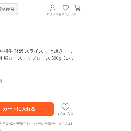
詳細検索
ログイン
お気に入り
カート
方
毛和牛 贅沢 スライス すき焼き・し
 肩ロース・リブロース 500g【いろ
賀県産 佐賀産和牛 牛肉 国産 肉 和
 しゃぶしゃぶ すきやき 冷凍 九州 人
気 高評価 九州 佐賀県 白石町 白石 [IAG006]
円
お気に入り
の自治体へ寄附申込いただいた場合、返礼品は
ん。