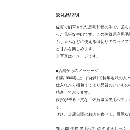
返礼品説明
佐賀で飼育された黒毛和種の牛で、柔ら
った見事な牛肉です。この佐賀県産黒毛
ぶしゃぶなどに使える薄切りのスライス
と甘みを楽しめます。
※写真はイメージです。
■店舗からのメッセージ
創業100年以上、白石町で長年地域の
仕入れから梱包までより品質のいいもの
精進しております。
佐賀が誇る上質な『佐賀県産黒毛和牛』
す。
ぜひ、当店自慢のお肉を食べて、贅沢な
肉 お肉 牛肉 黒毛和牛 佐賀 すきしゃぶ