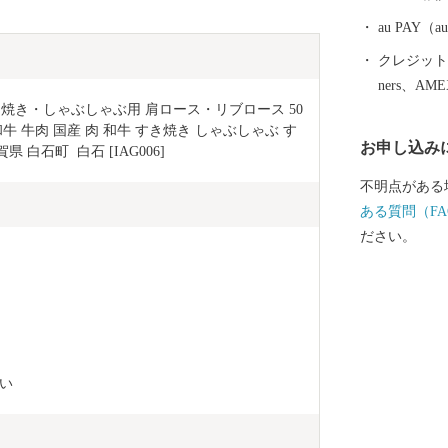
た、有明海で
ャベツ、アス
au PAY
肥育（佐賀牛
クレジットカ
業化にも積極
ners、AM
平野、川と海
き焼き・しゃぶしゃぶ用 肩ロース・リブロース 50
して揃ってい
 牛肉 国産 肉 和牛 すき焼き しゃぶしゃぶ す
お申し込み
 白石町  白石 [IAG006]
不明点がある
ある質問（FA
ださい。
い