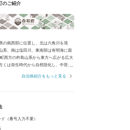
町のご紹介
県の南西部に位置し、北は六角川を境
山系、南は塩田川、東南部は有明海に面
 町西方の杵島山系から東方へ広がる広大
古くは弥生時代から自然陸化し、中世か
多の干拓事業で造成された土地です。特
自治体紹介をもっと見る
室土壌で、米・麦・野菜・施設園芸等の
となっています。また、六角川や塩田川
る川は、地域にうるおいを与えながら、
われる有明海に注いでいます。 多くの農
法
すが、特産品である玉ねぎやれんこんは
一の生産量を誇り、東京をはじめ全国各
 カード（番号入力不要）
、品質の良さ、美味しさで好評です。 ま
高