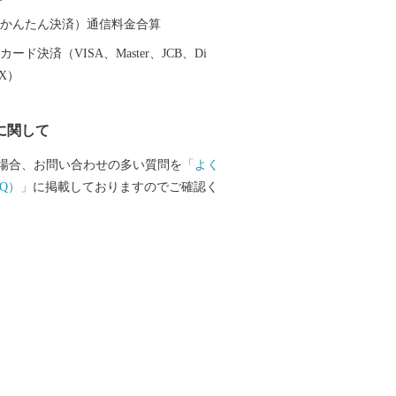
生産される海苔も好評で、ほかにも、キ
パラ、イチゴ（さがほのか）さらに牛の
（auかんたん決済）通信料金合算
）も盛んです。さらに新しい産物や6次産
ード決済（VISA、Master、JCB、Di
的に取り組んでいます。 白石町は、山と
EX）
といった美しく個性豊かな自然が一体と
ます。
に関して
場合、お問い合わせの多い質問を
「よく
Q）」
に掲載しておりますのでご確認く