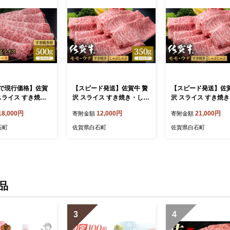
6まで現行価格】佐賀
【スピード発送】佐賀牛 贅
【スピード発送】佐賀
スライス すき焼
沢 スライス すき焼き・しゃ
沢 スライス すき焼
ぶしゃぶ用 肩ロー
ぶしゃぶ用 モモ・ウデ 350
ぶしゃぶ用 モモ・ウデ
18,000円
12,000円
21,000円
寄附金額
寄附金額
ロース 500g【いろ
g【いろは精肉店】佐賀県産
g【いろは精肉店】
】佐賀県産 佐賀牛
佐賀産和牛 牛肉 国産 肉 和
佐賀産和牛 牛肉 国産
石町
佐賀県白石町
佐賀県白石町
 肉 和牛 すき焼き
牛 すき焼き しゃぶしゃぶ
牛 すき焼き しゃぶ
ゃぶ すきやき 冷凍
すきやき 冷凍 九州 人気 高
すきやき 冷凍 九州 
 高評価 九州 佐賀
評価 九州 佐賀県 白石町 白
評価 九州 佐賀県 白石町
県 白石町 白石 [IAG056]
石 [IAG031]
石 [IAG032]
品
3
4