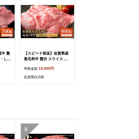
牛 贅
【スピード発送】佐賀県産
き・しゃ
黒毛和牛 贅沢 スライス す
 700
き焼き・しゃぶしゃぶ用 モ
19,000円
寄附金額
佐賀県産
モ・ウデ 800g（400g×2パ
 肉 和
ック）【いろは精肉店】佐
佐賀県白石町
しゃぶ
賀県産 佐賀牛 牛肉 国産 肉
人気 高
和牛 すき焼き しゃぶしゃぶ
 白
すきやき 冷凍 九州 人気 高
評価 九州 佐賀県 白石町 白
石 [IAG034]
5
6