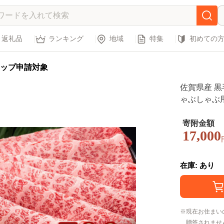
返礼品
ランキング
地域
特集
初めての
ップ申請対象
佐賀県産 黒
ゃぶしゃぶ用
は精肉店】佐
牛 すき焼き
寄附金額
17,000
在庫: あり
現在お住まい
贈答されませ