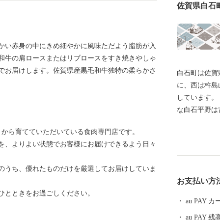
佐賀県白石
かい赤身の中にきめ細やかに風味ただよう脂肪が入
和牛の肩ロースまたはリブロースをすき焼きやしゃ
でお届けします。佐賀県産黒毛和牛独特の柔らかさ
白石町は佐賀
に、西は杵島
しています。
な白石平野は
ら現代まで幾
人々から育てていただいている食肉専門店です。
色としては粘
を、よりよい状態でお客様にお届けできるよう日々
農業好適地帯
をはじめとす
のうち、優れたものだけを厳選してお届けしていま
宝の海とも言
お支払い方
産品がありま
ひとときをお過ごしください。
ともに佐賀県
au PAY
地へ出荷され
au PAY 残