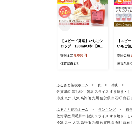
【スピード発送】いちごシ
【スピー
ロップ 180ml×3本 【8/12I
いちご使
CHIGOFARM】シロップ い
150ml×
8,000円
寄附金額
寄附金額
ちごシロップ いちご イチゴ
GOFAR
苺 いちごミルク 牛乳 いち
チゴジャ
佐賀県白石町
佐賀県白
ごソーダ フルーツ ソース
苺 ジャム
朝食 ヨーグルト アイス 加
朝食 トー
工品 簡単 国産 九州産 佐賀
グルト ア
県 佐賀 白石町 白石 [IBR01
チ 簡単 
ふるさと納税ホーム
肉
牛肉
2]
佐賀 白石町
佐賀県産 黒毛和牛 贅沢 スライス すき焼き・し
冷凍 九州 人気 高評価 九州 佐賀県 白石町 白石 [I
ふるさと納税ホーム
ランキング
肉
佐賀県産 黒毛和牛 贅沢 スライス すき焼き・し
冷凍 九州 人気 高評価 九州 佐賀県 白石町 白石 [I