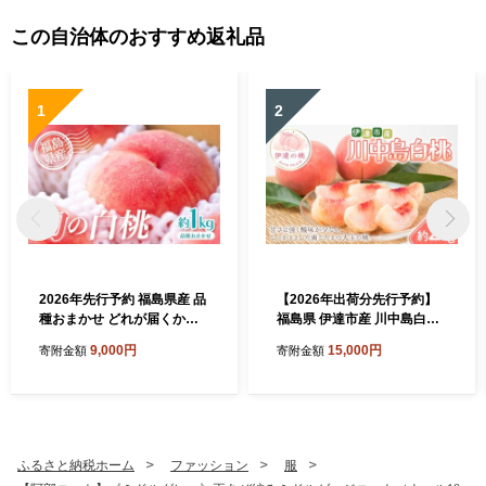
この自治体のおすすめ返礼品
1
2
2026年先行予約 福島県産 品
【2026年出荷分先行予約】
種おまかせ どれが届くかお
福島県 伊達市産 川中島白桃
楽しみ白桃 約1kg 旬の桃 数
約2kg (4～7玉) 種まきうさぎ
9,000円
15,000円
寄附金額
寄附金額
量限定 期間限定 桃 もも モモ
株式会社 伊達の桃 桃 フルー
果物 くだもの フルーツ F20
ツ 果物 もも モモ momo F21
C-946
C-296
ふるさと納税ホーム
ファッション
服