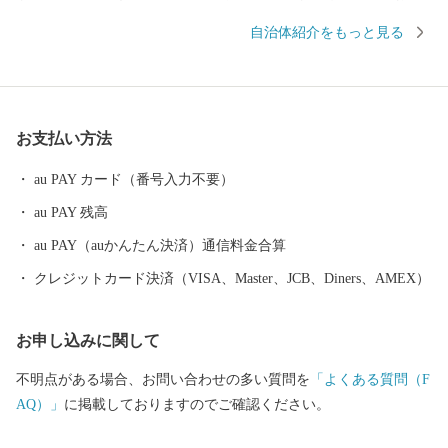
り、また、江戸時代以降は”養蚕業のまち”として発展しました。
自治体紹介をもっと見る
高低差がある盆地特有の地形で、果物がおいしく育ち、現在は名
産のあんぽ柿や、全国有数の収穫量があるモモの産地としても知
られています。荒々しい岩山が特徴の、日本百景にも選ばれてい
る霊山(りょうぜん)といった山をはじめ、伊達市は自然豊かな土地
お支払い方法
であふれています。
au PAY カード（番号入力不要）
au PAY 残高
au PAY（auかんたん決済）通信料金合算
クレジットカード決済（VISA、Master、JCB、Diners、AMEX）
お申し込みに関して
不明点がある場合、お問い合わせの多い質問を
「よくある質問（F
AQ）」
に掲載しておりますのでご確認ください。