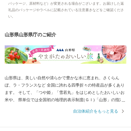
パッケージ、原材料など）が変更される場合がございます。お届けした返
礼品のパッケージやラベルに記載されている注意書きなどをご確認くださ
い。
山形県山形県庁のご紹介
山形県は、美しい自然や清らかで豊かな水に恵まれ、さくらん
ぼ、ラ・フランスなど 全国に誇れる四季折々の特産品が多くあり
ます。 そして、「つや姫」「雪若丸」をはじめとしたおいしいお
米や、 県単位では全国初の地理的表示制度(ＧＩ)「山形」の指定
を受けた日本酒など、「日本一美食・美酒県やまがた」にふさわ
自治体紹介をもっと見る
しい逸品も自慢です。 また、最上川舟運によって伝えられた上方
の技術を磨き、研ぎ澄まされてきた多くの素晴らしい工芸品があ
ります。 さらに、豊かな自然に恵まれ、海水浴や果物狩り、スキ