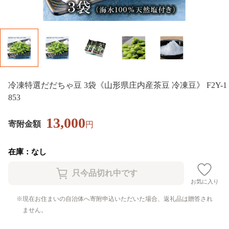
冷凍特選だだちゃ豆 3袋《山形県庄内産茶豆 冷凍豆》 F2Y-1
853
13,000
寄附金額
円
在庫：なし
お気に入り
現在お住まいの自治体へ寄附申込いただいた場合、返礼品は贈答され
ません。