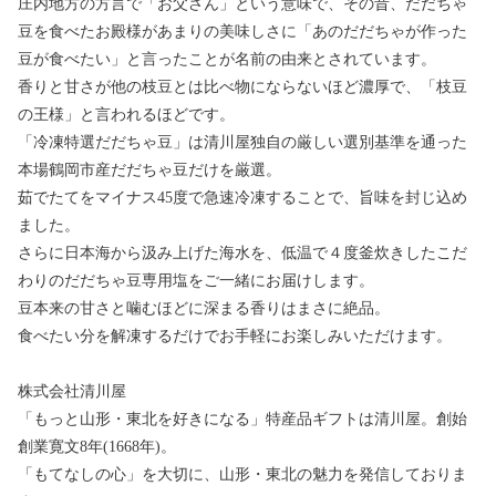
庄内地方の方言で「お父さん」という意味で、その昔、だだちゃ
豆を食べたお殿様があまりの美味しさに「あのだだちゃが作った
豆が食べたい」と言ったことが名前の由来とされています。
香りと甘さが他の枝豆とは比べ物にならないほど濃厚で、「枝豆
の王様」と言われるほどです。
「冷凍特選だだちゃ豆」は清川屋独自の厳しい選別基準を通った
本場鶴岡市産だだちゃ豆だけを厳選。
茹でたてをマイナス45度で急速冷凍することで、旨味を封じ込め
ました。
さらに日本海から汲み上げた海水を、低温で４度釜炊きしたこだ
わりのだだちゃ豆専用塩をご一緒にお届けします。
豆本来の甘さと噛むほどに深まる香りはまさに絶品。
食べたい分を解凍するだけでお手軽にお楽しみいただけます。
株式会社清川屋
「もっと山形・東北を好きになる」特産品ギフトは清川屋。創始
創業寛文8年(1668年)。
「もてなしの心」を大切に、山形・東北の魅力を発信しておりま