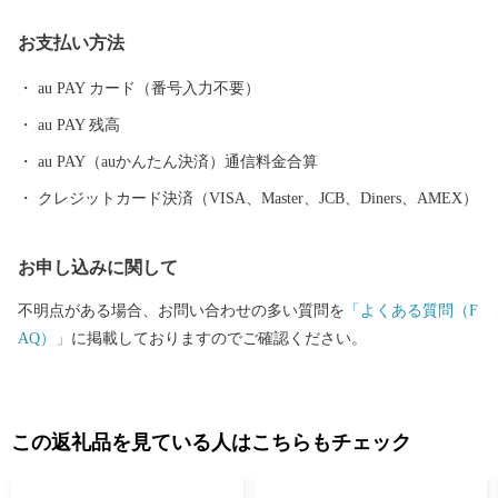
ーなど、四季を通じて山形を感じ、楽しんでいただけるレジャー
お支払い方法
も目白押しです。 そんな山形県への旅を一層豊かなものにするの
が温泉です。山形県は、全ての市町村に温泉が湧出し、山や渓谷
au PAY カード（番号入力不要）
に囲まれた温泉、近代的な大型旅館が立並ぶ温泉、 湯治の温泉、
au PAY 残高
海沿いの温泉など、様々なタイプの温泉を楽しむことができま
す。 ふるさと納税を機に山形へお越しいただき、旬の味覚、歴史
au PAY（auかんたん決済）通信料金合算
や文化、自然をお楽しみください。
クレジットカード決済（VISA、Master、JCB、Diners、AMEX）
お申し込みに関して
不明点がある場合、お問い合わせの多い質問を
「よくある質問（F
AQ）」
に掲載しておりますのでご確認ください。
この返礼品を見ている人はこちらもチェック