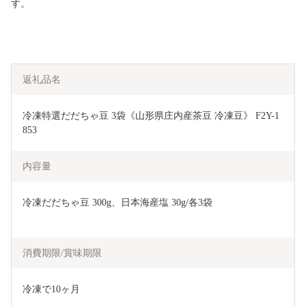
す。
返礼品名
冷凍特選だだちゃ豆 3袋《山形県庄内産茶豆 冷凍豆》 F2Y-1
853
内容量
冷凍だだちゃ豆 300g、日本海産塩 30g/各3袋
消費期限/賞味期限
冷凍で10ヶ月