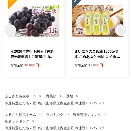
1
2
≪2026年先行予約≫【仲野
まいにちのこめ油 1500g×3
観光果樹園】ご家庭用 山形
本 こめあぶら 米油 コメ油 揚
県産 ピオーネ 1.6kg(2~4房)
げ物 炒め物 サラダ 山形県 食
18,000円
12,000円
寄附金額
寄附金額
種無し ぶどう 2026年8月下
用油 食用オイル 調理油 油 食
旬から順次発送 F2Y-5456
品 山形県 F2Y-1730
ふるさと納税ホーム
野菜類
豆類
冷凍特選だだちゃ豆 3袋《山形県庄内産茶豆 冷凍豆》 F2Y-1853
ふるさと納税ホーム
ランキング
野菜類ランキング
豆類ランキング
冷凍特選だだちゃ豆 3袋《山形県庄内産茶豆 冷凍豆》 F2Y-1853