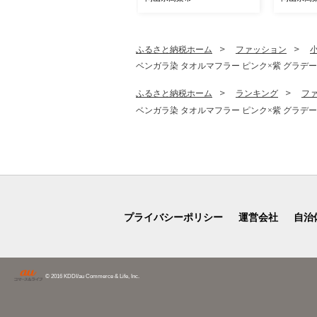
高糖度 種
食感 美
ふるさと納税ホーム
ファッション
ベンガラ染 タオルマフラー ピンク×紫 グラデーシ
ふるさと納税ホーム
ランキング
フ
ベンガラ染 タオルマフラー ピンク×紫 グラデーシ
プライバシーポリシー
運営会社
自治
© 2016 KDDI/au Commerce & Life, Inc.