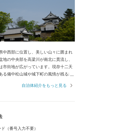
県中西部に位置し、美しい山々に囲まれ
盆地の中央部を高梁川が南北に貫流し、
は市街地が広がっています。現存十二天
ある備中松山城や城下町の風情が残る武
町家、銅山とベンガラ製造で発展した吹
自治体紹介をもっと見る
しい歴史的町並みが今も色濃く残ってい
１７世紀から踊りつがれている県下３大
たはし松山踊りや県の郷土芸能である備
地であるなど自然環境や歴史文化に彩ら
法
 カード（番号入力不要）