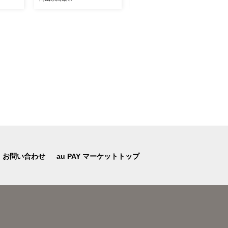
月お届
みずみずしい9月10月お届
ノフルーツ 皮ごと食べる み
け ハレノフルーツ
ずみずしい
お問い合わせ
au PAY マーケットトップ