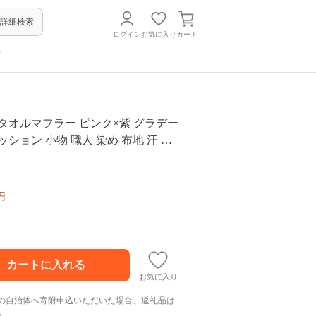
詳細検索
ログイン
お気に入り
カート
方
タオルマフラー ピンク×紫 グラデー
ッション 小物 職人 染め 布地 汗 吸
防腐 色あせ 麻田百貨店
円
お気に入り
の自治体へ寄附申込いただいた場合、返礼品は