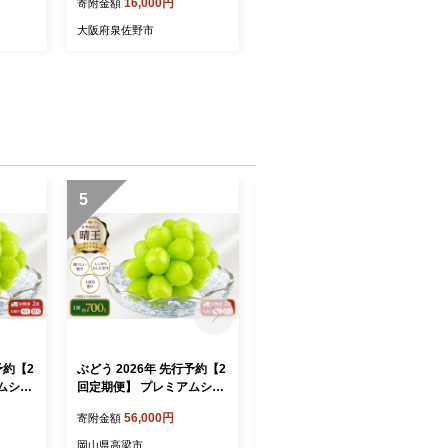
16,000円
寄附金額
クト ビジネス 仕事 ファッ
ション 小物 日用品 雑貨】
大阪府泉佐野市
G3304
5
6
予約【2
ぶどう 2026年 先行予約【2
ぶどう 2026年 先行予約
ムシャ
回定期便】 プレミアムシャ
【プレミアムシャインマス
2房 約
インマスカット 晴王 1房 約
カット 晴王 2房 合計約1.4k
56,000円
54,000円
寄附金額
寄附金額
穂産 赤
700g 人気 岡山県船穂産 赤
g】 赤秀品以上 岡山県船穂
食べる
秀品 種無し 皮ごと食べる
産 葡萄 ブドウ ギフト ハレ
岡山県高梁市
岡山県高梁市