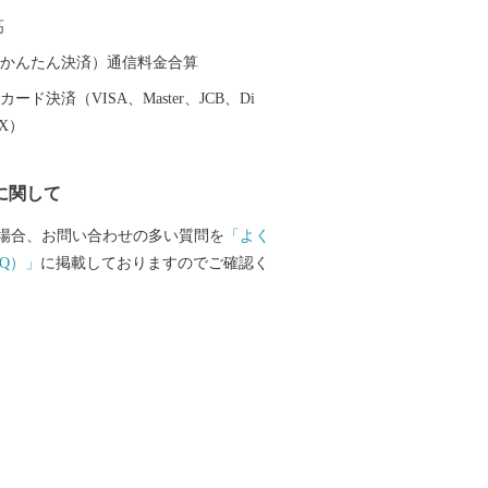
高
（auかんたん決済）通信料金合算
ード決済（VISA、Master、JCB、Di
EX）
に関して
場合、お問い合わせの多い質問を
「よく
Q）」
に掲載しておりますのでご確認く