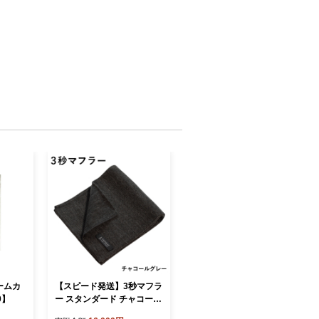
ームカ
【スピード発送】3秒マフラ
0】
ー スタンダード チャコール
グレー【メンズ 薄手 コンパ