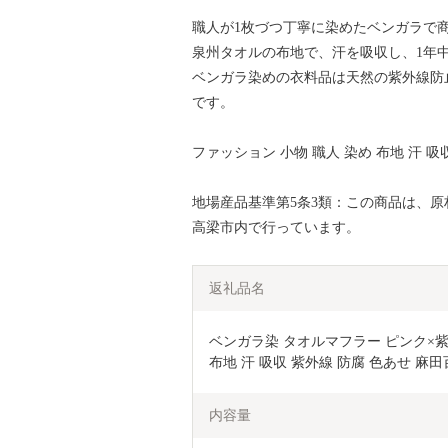
職人が1枚づつ丁寧に染めたベンガラで
泉州タオルの布地で、汗を吸収し、1年
ベンガラ染めの衣料品は天然の紫外線防
です。
ファッション 小物 職人 染め 布地 汗 吸
地場産品基準第5条3類：この商品は、
高梁市内で行っています。
返礼品名
ベンガラ染 タオルマフラー ピンク×紫
布地 汗 吸収 紫外線 防腐 色あせ 麻
内容量