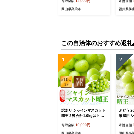
12,000円
寄附金額
寄附金額
ョン 小物 職人 染め 布地 汗
3]
吸収 紫外線 防腐 色あせ
岡山県高梁市
福井県勝
この自治体のおすすめ返礼
1
2
訳あり シャインマスカット
ぶどう 2
晴王 2房 合計1.0kg以上 ぶ
家庭用 
どう 葡萄 シャイン マスカ
晴王 約4
10,000円
寄附金額
寄附金額
ット 岡山 岡山県産 桃太郎
萄 岡山県産 国産 フルーツ
御一行 2026年 先行予約
果物 太陽
岡山県高梁市
岡山県高