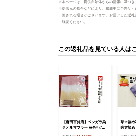
本ページは、提供自治体からの情報に基づき
提供元の都合などにより、掲載中に予告なく
更される場合がございます。お届けした返礼
確認ください。
この返礼品を見ている人は
【麻田百貨店】ベンガラ染
草木染め
タオルマフラー 黄色×ピン
叢雲染め 
ク グラデーション ファッシ
ァッション 