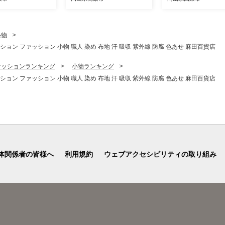
なし 皮ごと 弾力
みずみずしい9月10
味しい
け ハレノフルーツ
小物
ョン ファッション 小物 職人 染め 布地 汗 吸収 紫外線 防腐 色あせ 麻田百貨店
ァッションランキング
小物ランキング
ョン ファッション 小物 職人 染め 布地 汗 吸収 紫外線 防腐 色あせ 麻田百貨店
体関係者の皆様へ
利用規約
ウェブアクセシビリティの取り組み