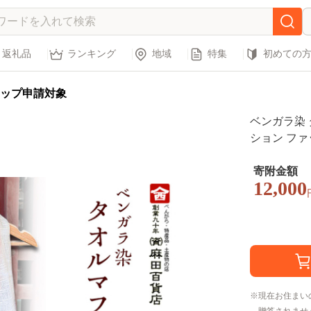
返礼品
ランキング
地域
特集
初めての
ップ申請対象
ベンガラ染 
ション ファ
収 紫外線 
寄附金額
12,000
現在お住まい