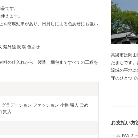
商品です。
中使えます。
止や防腐効果があり、日射しによる色あせにも強い
収 紫外線 防腐 色あせ
高梁市は岡山
原材料の仕入れから、製造、梱包まですべての工程を
たまちです。
流域の平地に
守のひとつで
家屋敷や古い
屋地域など美
ます。また、
 グラデーション ファッション 小物 職人 染め 
踊りの備中か
田百貨店
中神楽発祥の
お支払い方
れています。
au PAY