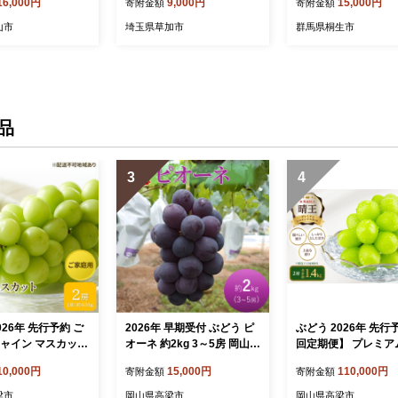
16,000円
9,000円
15,000円
寄附金額
寄附金額
み 職人 人気 ハンカチ 便利
汗 染め 伝統 伝統工芸 職人
山市
埼玉県草加市
群馬県桐生市
かわいい デザイン シンプル
スカーフ バンダナ nippon j
apan 日本 ファッション 小
物 おしゃれ マスク
品
3
4
026年 先行予約 ご
2026年 早期受付 ぶどう ピ
ぶどう 2026年 先行
シャイン マスカット
オーネ 約2kg 3～5房 岡山県
回定期便】 プレミア
00g×2房 ブドウ 葡
高梁市産 岩原農園 葡萄 ブ
インマスカット 晴王 
10,000円
15,000円
110,000円
寄附金額
寄附金額
ドウ
1.4kg 人気 岡山県船
 美しい 外観 大粒
秀品 種無し 皮ごと
梁市
岡山県高梁市
岡山県高梁市