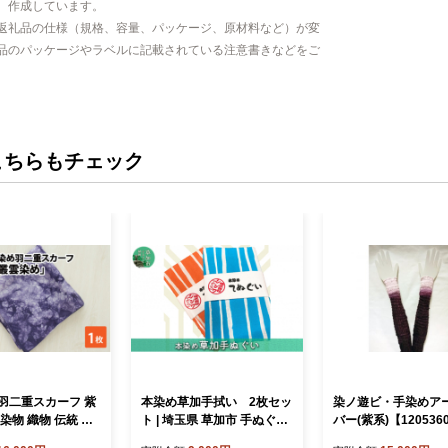
、作成しています。
返礼品の仕様（規格、容量、パッケージ、原材料など）が変
品のパッケージやラベルに記載されている注意書きなどをご
こちらもチェック
羽二重スカーフ 紫
本染め草加手拭い 2枚セッ
染ノ遊ビ・手染めア
染物 織物 伝統 フ
ト | 埼玉県 草加市 手ぬぐい
バー(紫系)【120536
小物 [A-05300
手ぬぐい 手染め 生地 織込