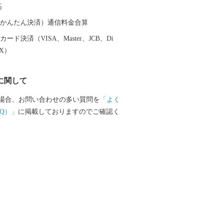
高
（auかんたん決済）通信料金合算
ード決済（VISA、Master、JCB、Di
EX）
に関して
場合、お問い合わせの多い質問を
「よく
Q）」
に掲載しておりますのでご確認く