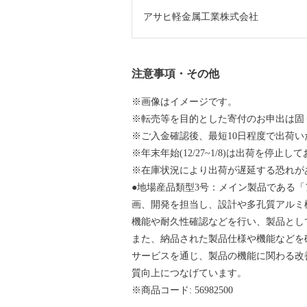
アサヒ軽金属工業株式会社
注意事項・その他
※画像はイメージです。
※転売等を目的とした寄付のお申出は固
※ご入金確認後、最短10日程度で出荷い
※年末年始(12/27~1/8)は出荷を停
※在庫状況により出荷が遅延する恐れが
●地場産品類型3号：メイン製品である
画、開発を担当し、設計や多孔質アルミ
機能や耐久性確認などを行い、製品とし
また、納品された製品仕様や機能などを
サービスを通じ、製品の機能に関わる改
質向上につなげています。
※商品コード: 56982500