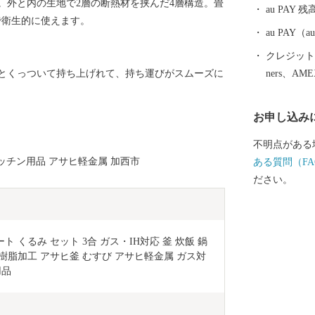
。外と内の生地で2層の断熱材を挟んだ4層構造。畳
au PAY 残
で衛生的に使えます。
au PAY
クレジットカ
ners、AM
とくっついて持ち上げれて、持ち運びがスムーズに
お申し込み
不明点がある
キッチン用品 アサヒ軽金属 加西市
ある質問（FA
ださい。
くるみ セット 3合 ガス・IH対応 釜 炊飯 鍋 
樹脂加工 アサヒ釜 むすび アサヒ軽金属 ガス対
用品