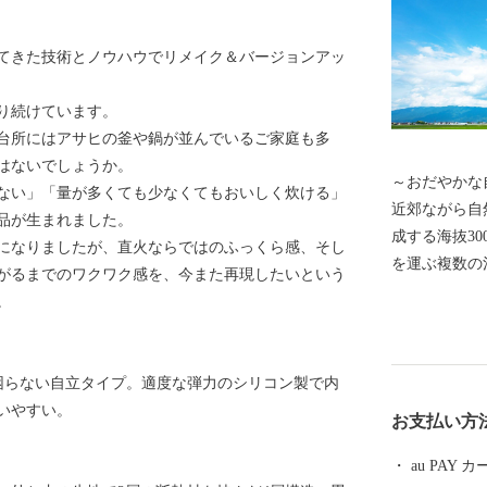
ってきた技術とノウハウでリメイク＆バージョンアッ
り続けています。
台所にはアサヒの釜や鍋が並んでいるご家庭も多
はないでしょうか。
～おだやかな自然と
ない」「量が多くても少なくてもおいしく炊ける」
近郊ながら自
品が生まれました。
成する海抜30
になりましたが、直火ならではのふっくら感、そし
を運ぶ複数の
がるまでのワクワク感を、今また再現したいという
め池、里山の
。
で市内を移動
でき、週末は
集います。ま
困らない自立タイプ。適度な弾力のシリコン製で内
穏やかな気候
いやすい。
お支払い方
きます。
au PAY