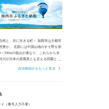
、共に生きる町～ 加西市は大都市
然豊か。 北部には中国山地のすそ野を形
0～500mの低山が連なり、これらから水
河川が日本の原風景とも言える田園とた
景観を作り上げています。 北条鉄道や車
自治体紹介をもっと見る
するとその豊かな風景を目にすることが
近隣からも山登りやBBQを楽しむ人々が
た「気球がとぶまち」としても知られ、
の中で爽快なフライトを楽しむこともで
法
 カード（番号入力不要）