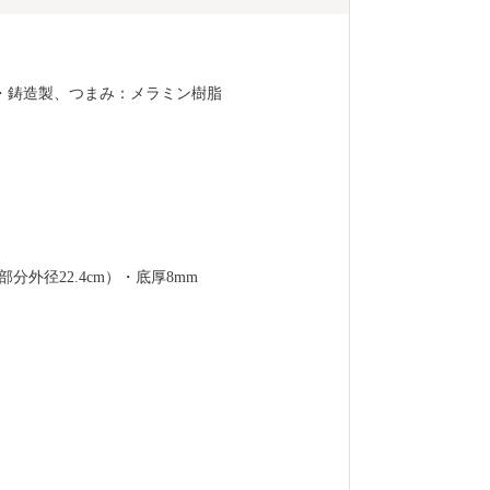
・鋳造製、つまみ：メラミン樹脂
バ部分外径22.4cm）・底厚8mm