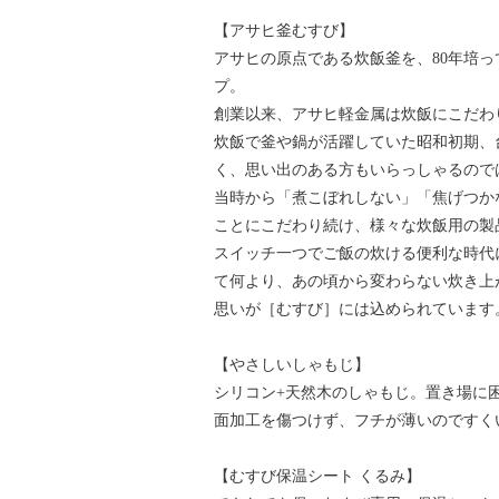
【アサヒ釜むすび】
アサヒの原点である炊飯釜を、80年培
プ。
創業以来、アサヒ軽金属は炊飯にこだわ
炊飯で釜や鍋が活躍していた昭和初期、
く、思い出のある方もいらっしゃるので
当時から「煮こぼれしない」「焦げつか
ことにこだわり続け、様々な炊飯用の製
スイッチ一つでご飯の炊ける便利な時代
て何より、あの頃から変わらない炊き上
思いが［むすび］には込められています
【やさしいしゃもじ】
シリコン+天然木のしゃもじ。置き場に
面加工を傷つけず、フチが薄いのですく
【むすび保温シート くるみ】