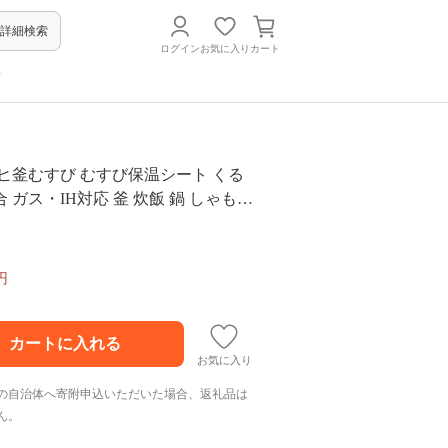
詳細検索
ログイン
お気に入り
カート
方
ヒ釜むすび むすび保温シート くる
合 ガス・IH対応 釜 炊飯 鍋 しゃもじ
キッチン フッ素樹脂加工 アサヒ釜
ヒ軽金属 ガス対応 IH対応 調理器具
品 日用品
円
お気に入り
の自治体へ寄附申込いただいた場合、返礼品は
ん。