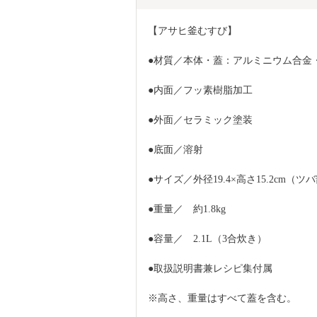
【アサヒ釜むすび】
●材質／本体・蓋：アルミニウム合金
●内面／フッ素樹脂加工
●外面／セラミック塗装
●底面／溶射
●サイズ／外径19.4×高さ15.2cm（ツ
●重量／	約1.8kg
●容量／	2.1L（3合炊き）
●取扱説明書兼レシピ集付属
※高さ、重量はすべて蓋を含む。