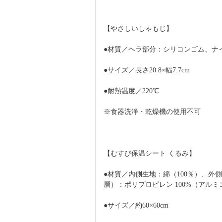
【やさしいしゃもじ】
●材質／ヘラ部分：シリコンゴム、ナ
●サイズ／長さ20.8×幅7.7cm
●耐熱温度／220℃
※食器洗浄・乾燥機の使用不可
【むすび保温シート くるみ】
●材質／内側生地：綿（100％）、外
層）：ポリプロピレン 100%（アルミ
●サイズ／約60×60cm