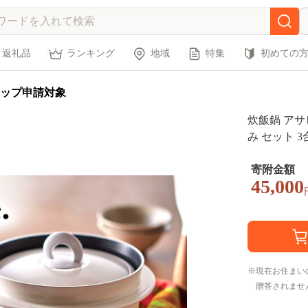
返礼品
ランキング
地域
特集
初めての
ップ申請対象
炊飯鍋 アサ
み セット 3
パンレスト 
むすび アサ
寄附金額
45,000
キッチン用
現在お住まい
贈答されませ