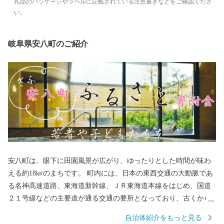
礼品のパッケージやラベルに記載されている注意書きなどをご確認くださ
い。
岐阜県安八町のご紹介
安八町は、眼下に田園風景が広がり、ゆったりとした時間が味わ
える約18㎢のまちです。 町内には、日本の東西交通の大動脈であ
る名神高速道路、東海道新幹線、ＪＲ東海道本線をはじめ、国道
２１号線などの主要道が通る交通の要所となっており、古くから
多くの企業が事業所を構える田園風景と工業が融合したまちでも
自治体紹介をもっと見る
あります。 平成30には名神高速道路に直結する安八スマートイン