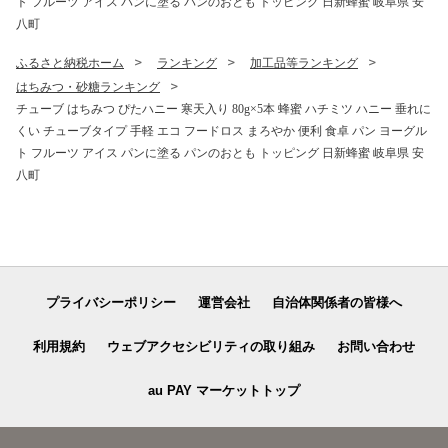
ト フルーツ アイス パンに塗る パンのおとも トッピング 日新蜂蜜 岐阜県 安
八町
ふるさと納税ホーム
ランキング
加工品等ランキング
はちみつ・砂糖ランキング
チューブ はちみつ ぴたハニー 寒天入り 80g×5本 蜂蜜 ハチミツ ハニー 垂れに
くい チューブタイプ 手軽 エコ フードロス まろやか 便利 食卓 パン ヨーグル
ト フルーツ アイス パンに塗る パンのおとも トッピング 日新蜂蜜 岐阜県 安
八町
プライバシーポリシー
運営会社
自治体関係者の皆様へ
利用規約
ウェブアクセシビリティの取り組み
お問い合わせ
au PAY マーケットトップ