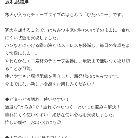
返礼品説明
寒天が入ったチューブタイプのはちみつ「ぴたハニー」です。
寒天を加えることで、はちみつ本来の味わいはそのままに、垂れ
にくい状態を実現しました。
パンなどにかける際の液だれストレスを軽減し、毎日の食卓をよ
り快適にします。
やわらかなエコ素材のチューブ容器は、最後まで無駄なく絞り切
ることが可能。
使いやすさと環境配慮を両立した、新発想のはちみつです。
今までにない新しい食感をお楽しみください！
◆ピタっと液切れ、使いやすい！
適度な”とろみ”で「垂れてべたつく」といった悩みを解決！
垂れにくく使いやすい、絶妙な使い心地を実現しました。
忙しい朝や、お出かけにも◎
◆人気のはちみつ2種をブレンド