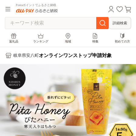
Pontaポイントでふるさと納税
詳細検索
返礼品
ランキング
地域
特集
初めての方
オンラインワンストップ申請対象
岐阜県安八町