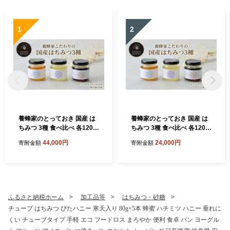
1
2
養蜂家のとっておき 国産 は
養蜂家のとっておき 国産 は
ちみつ 3種 食べ比べ 各120g
ちみつ 3種 食べ比べ 各120g
×2本 計6本 蜂蜜 ハチミツ り
×1本 計3本 蜂蜜 ハチミツ り
44,000円
24,000円
寄附金額
寄附金額
んご ヘアリーベッチ そば ハ
んご ヘアリーベッチ そば ハ
ニー 養蜂 養蜂家 蜜源 ギフト
ニー 養蜂 養蜂家 蜜源 ギフト
贈答用 お取り寄せ 日新蜂蜜
贈答用 お取り寄せ 日新蜂蜜
送料無料 岐阜県 安八町
送料無料 岐阜県 安八町
ふるさと納税ホーム
加工品等
はちみつ・砂糖
チューブ はちみつ ぴたハニー 寒天入り 80g×5本 蜂蜜 ハチミツ ハニー 垂れに
くい チューブタイプ 手軽 エコ フードロス まろやか 便利 食卓 パン ヨーグル