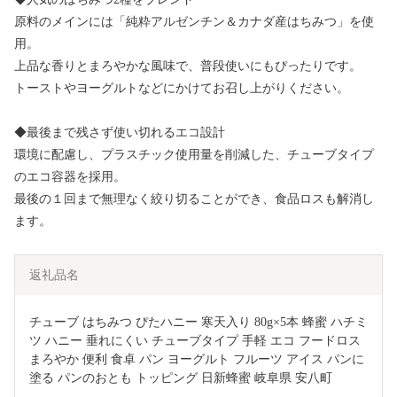
原料のメインには「純粋アルゼンチン＆カナダ産はちみつ」を使
用。
上品な香りとまろやかな風味で、普段使いにもぴったりです。
トーストやヨーグルトなどにかけてお召し上がりください。
◆最後まで残さず使い切れるエコ設計
環境に配慮し、プラスチック使用量を削減した、チューブタイプ
のエコ容器を採用。
最後の１回まで無理なく絞り切ることができ、食品ロスも解消し
ます。
返礼品名
チューブ はちみつ ぴたハニー 寒天入り 80g×5本 蜂蜜 ハチミ
ツ ハニー 垂れにくい チューブタイプ 手軽 エコ フードロス 
まろやか 便利 食卓 パン ヨーグルト フルーツ アイス パンに
塗る パンのおとも トッピング 日新蜂蜜 岐阜県 安八町