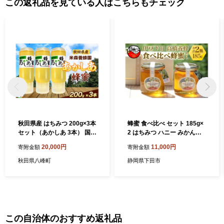
この返礼品を見ている人はこちらもチェック
秋田県産 はちみつ 200g×3本
蜂蜜 食べ比べ セット 185g×
セット（あかしあ 3本） 国産
2 はちみつ ハニー みかんの
逆さにしても液垂れしにくい
蜂蜜 下田の花々 味比べ 自家
20,000円
11,000円
寄附金額
寄附金額
容器 [はちみつ 蜂蜜 ハチミツ
採蜜 おやつ パン ヨーグルト
アカシア 国産 セット ヨーグ
トッピング お菓子づくり ギ
秋田県八峰町
静岡県下田市
ルト パン 飲み物 料理 液垂れ
フト 贈答 プレゼント 下田高
しにくい ハニー 完熟 天然蜜
橋養蜂 静岡県 下田市 伊豆
花毎に異なる香りや味わい
小分け 200g]
この自治体のおすすめ返礼品