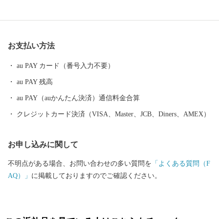
ターチェンジが開通し、都市圏がより身近になり、企業立地の候
補地として更なる注目を浴びています。 町の名所には地下１，５
００メートルから湧き出る安八温泉や、織田信長が長篠の合戦の
お支払い方法
際に戦勝祈願をしたといわれ、近年は縁結びで女性を中心に人気
のある結神社、２月から３月にかけ１２００本以上の梅が咲き誇
au PAY カード（番号入力不要）
る安八百梅園、４月に約３キロに渡り桜が咲き誇る中須川千本桜
au PAY 残高
などがあります。 anpachiの文字は”A”で始まり、”i”で終わりま
す。そんな愛AIに包まれた安八町へおでかけの際は、ぜひへおこ
au PAY（auかんたん決済）通信料金合算
しください。
クレジットカード決済（VISA、Master、JCB、Diners、AMEX）
お申し込みに関して
不明点がある場合、お問い合わせの多い質問を
「よくある質問（F
AQ）」
に掲載しておりますのでご確認ください。