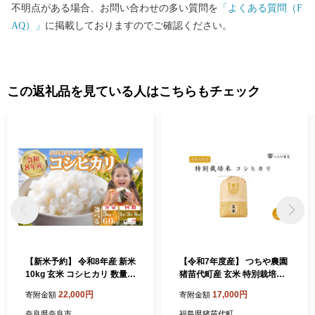
不明点がある場合、お問い合わせの多い質問を
「よくある質問（F
AQ）」
に掲載しておりますのでご確認ください。
この返礼品を見ている人はこちらもチェック
【新米予約】 令和8年産 新米
【令和7年度産】 つちや農園
10kg 玄米 コシヒカリ 数量限
猪苗代町産 玄米 特別栽培米
定 お米 単発 選べる 容量 米
コシヒカリ 5kg（玄米） | 米
22,000円
17,000円
寄附金額
寄附金額
おこめ コメ 精米 国産 こしひ
こめ 玄米 ごはん お米 こしひ
かり こめ ライス ご飯 ごはん
かり 5キロ 国産米 ブランド
奈良県奈良市
福島県猪苗代町