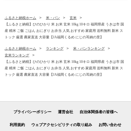
冷凍
ギフト プレゼント 仕送り お
取り寄せ うきは市 株式会社
みずほファーム
ふるさと納税ホーム
米・パン
玄米
【ふるさと納税】ひのひかり 米 お米 玄米 10kg 10キロ 福岡県産 うきは市 国
産 精米 ご飯 ごはん おにぎり お弁当 人気 おすすめ 家庭用 送料無料 新米 ス
トック 厳選 農家直送 大容量【JA福岡くるめ にじの耳納の里】
ふるさと納税ホーム
ランキング
米・パンランキング
玄米ランキング
【ふるさと納税】ひのひかり 米 お米 玄米 10kg 10キロ 福岡県産 うきは市 国
産 精米 ご飯 ごはん おにぎり お弁当 人気 おすすめ 家庭用 送料無料 新米 ス
トック 厳選 農家直送 大容量【JA福岡くるめ にじの耳納の里】
プライバシーポリシー
運営会社
自治体関係者の皆様へ
利用規約
ウェブアクセシビリティの取り組み
お問い合わせ