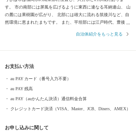
す。 市の南部には屏風を広げるように東西に連なる耳納連山、 山
の麓には果樹園が広がり、 北部には雄大に流れる筑後川など、自
然環境に恵まれたまちです。 また、平坦部には江戸時代、豊後街
道の宿場町として賑わい、 農産物で財を成した豪商たちによって
自治体紹介をもっと見る
作られた白壁の街並みが軒を連ね、 情緒あふれる風景が今も残り
ます。 そんな「自然と歴史のまち うきは」で生産された、 果
物、野菜、お米、お水や、お肉、素麺、ラーメン、お菓子をはじ
めとする食品やガーゼ製品、寝具用品（パシーマ）、本棕櫚箒、
お支払い方法
木工品、陶芸など、 多種多様な謝礼品を取り揃えており、 なかで
も果物（ぶどう・梨・柿・いちじく・桃・いちご）、パシーマは
au PAY カード（番号入力不要）
特に人気の商品です!
au PAY 残高
au PAY（auかんたん決済）通信料金合算
クレジットカード決済（VISA、Master、JCB、Diners、AMEX）
お申し込みに関して