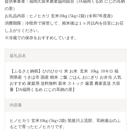
提供事業者：福岡久留米農業協同組合（JA福岡くるめ にじの耳納
の里）
お礼品内容：ヒノヒカリ 玄米10kg (5kg×2袋) (令和7年度産)
消費期限：冷暗所で保管して、精米後は１ヶ月以内を目安にお召
し上がりください。
※冷蔵での保存をおすすめしています。
返礼品名
【ふるさと納税】ひのひかり 米 お米  玄米  10kg  10キロ 福
岡県産 うきは市 国産 精米 ご飯 ごはん おにぎり お弁当 人気 
おすすめ 家庭用 送料無料 新米 ストック 厳選 農家直送 大容
量【JA福岡くるめ にじの耳納の里】
内容量
ヒノヒカリ 玄米10kg (5kg×2袋) 筑後川上流部、耳納連山のふ
もとで育ったヒノヒカリです。