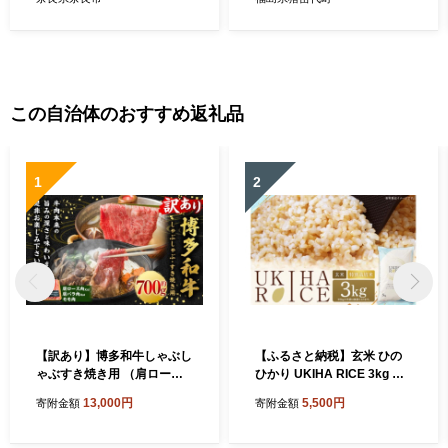
農家直送 精米 おこめ kome
米 特別栽培 有機肥料 福島県
お弁当 おにぎり 奈良県 奈良
産 つちや農園 農家直送 産地
市 大和高原醸造所
直送 おにぎり 弁当 家庭用 猪
苗代町
この自治体のおすすめ返礼品
1
2
【訳あり】博多和牛しゃぶし
【ふるさと納税】玄米 ひの
ゃぶすき焼き用 （肩ロース
ひかり UKIHA RICE 3kg 特
肉・肩バラ肉・モモ肉） 700
別栽培米 ヒノヒカリ 令和7年
13,000円
5,500円
寄附金額
寄附金額
g 肉 牛肉 牛 和牛 国産牛 しゃ
産 米 こめ ご飯 コメ ごはん
ぶしゃぶ すき焼き 肩ロース
ヘルシー 送料無料 国産 国産
肩バラ モモ 福岡県 うきは市
米 福岡 返礼品 お弁当 家庭用