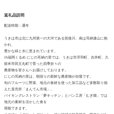
返礼品説明
配送時期：通年
うきは市は北に九州第一の大河である筑後川、南は耳納連山に抱
かれ、
豊かな緑と水に恵まれています。
JA福岡くるめ にじの耳納の里では、うきは市浮羽町、吉井町、久
留米市田主丸町で育った四季折々の
農産物を皆さんへお届けしております。
にじの耳納の里は、朝採りの新鮮な農産物が自慢です。
旬のフルーツに野菜、地元の食材を使った加工品など多数取り揃
えた直売所「まんてん市場」。
バイキングレストラン「夢キッチン」とパン工房「むぎ畑」では
地元の素材を活かした食を
堪能できます。