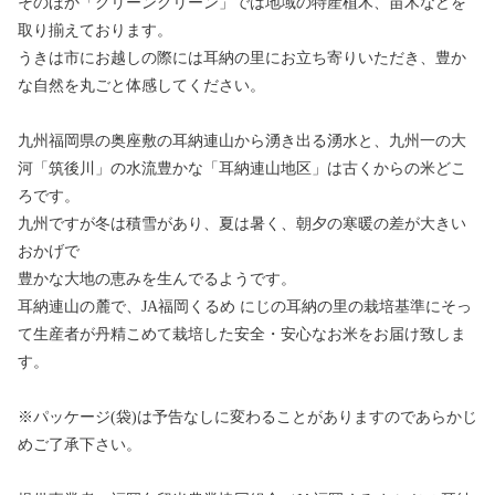
そのほか「グリーングリーン」では地域の特産植木、苗木などを
取り揃えております。
うきは市にお越しの際には耳納の里にお立ち寄りいただき、豊か
な自然を丸ごと体感してください。
九州福岡県の奥座敷の耳納連山から湧き出る湧水と、九州一の大
河「筑後川」の水流豊かな「耳納連山地区」は古くからの米どこ
ろです。
九州ですが冬は積雪があり、夏は暑く、朝夕の寒暖の差が大きい
おかげで
豊かな大地の恵みを生んでるようです。
耳納連山の麓で、JA福岡くるめ にじの耳納の里の栽培基準にそっ
て生産者が丹精こめて栽培した安全・安心なお米をお届け致しま
す。
※パッケージ(袋)は予告なしに変わることがありますのであらかじ
めご了承下さい。