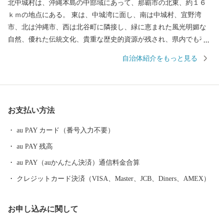
北中城村は、沖縄本島の中部域にあって、那覇市の北東、約１６
ｋｍの地点にある。 東は、中城湾に面し、南は中城村、宜野湾
市、北は沖縄市、西は北谷町に隣接し、緑に恵まれた風光明媚な
自然、優れた伝統文化、貴重な歴史的資源が残され、県内でも有
数の魅力ある地域となっています。 また、２００５年市区町村別
自治体紹介をもっと見る
生命表で、女性の平均寿命が８９．０歳で最も長く、安心・安全
で住み良い村であります。
お支払い方法
au PAY カード（番号入力不要）
au PAY 残高
au PAY（auかんたん決済）通信料金合算
クレジットカード決済（VISA、Master、JCB、Diners、AMEX）
お申し込みに関して