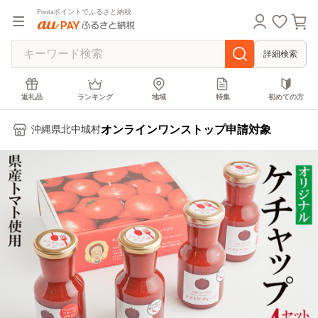
Pontaポイントでふるさと納税
詳細検索
返礼品
ランキング
地域
特集
初めての方
オンラインワンストップ申請対象
沖縄県北中城村