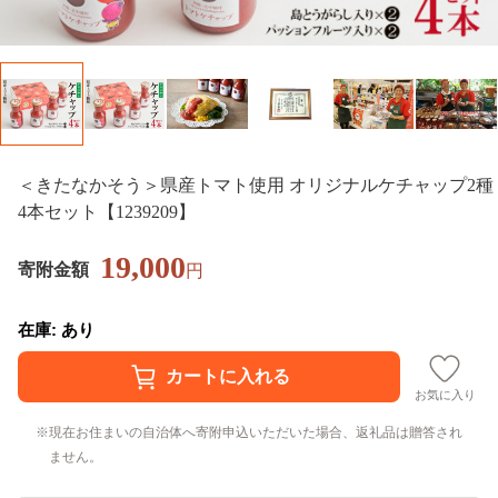
＜きたなかそう＞県産トマト使用 オリジナルケチャップ2種
4本セット【1239209】
19,000
寄附金額
円
在庫: あり
お気に入り
現在お住まいの自治体へ寄附申込いただいた場合、返礼品は贈答され
ません。