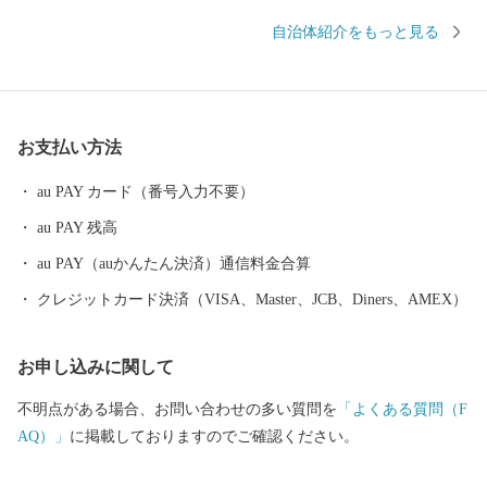
を受けた日本酒など、「日本一美食・美酒県やまがた」にふさわ
自治体紹介をもっと見る
しい逸品も自慢です。 また、最上川舟運によって伝えられた上方
の技術を磨き、研ぎ澄まされてきた多くの素晴らしい工芸品があ
ります。 さらに、豊かな自然に恵まれ、海水浴や果物狩り、スキ
ーなど、四季を通じて山形を感じ、楽しんでいただけるレジャー
お支払い方法
も目白押しです。 そんな山形県への旅を一層豊かなものにするの
が温泉です。山形県は、全ての市町村に温泉が湧出し、山や渓谷
au PAY カード（番号入力不要）
に囲まれた温泉、近代的な大型旅館が立並ぶ温泉、 湯治の温泉、
au PAY 残高
海沿いの温泉など、様々なタイプの温泉を楽しむことができま
す。 ふるさと納税を機に山形へお越しいただき、旬の味覚、歴史
au PAY（auかんたん決済）通信料金合算
や文化、自然をお楽しみください。
クレジットカード決済（VISA、Master、JCB、Diners、AMEX）
お申し込みに関して
不明点がある場合、お問い合わせの多い質問を
「よくある質問（F
AQ）」
に掲載しておりますのでご確認ください。