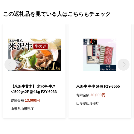
この返礼品を見ている人はこちらもチェック
【米沢牛黄木】 米沢牛 牛ス
米沢牛 牛串 冷凍 F2Y-3555
ジ500g×2P 計1kg F2Y-6033
20,000円
寄附金額
13,000円
寄附金額
山形県山形県庁
山形県山形県庁