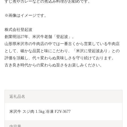
すじ煮やカレーなどの煮込み料理がお勧めです。
※画像はイメージです。
株式会社登起波
創業明治27年、米沢牛老舗「登起波」。
山形県米沢市の牛肉店の中では一番古くから営業している牛肉店
として、確かな品質と味にこだわり、「米沢に登起波あり」との
評価を頂戴し、代々変わらぬ美味しさを守り続けております。
古き良き時代からの変わらぬ旨さをお楽しみください。
返礼品名
米沢牛 スジ肉 1.5kg 冷凍 F2Y-3677
内容量