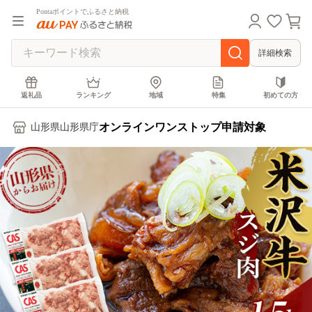
Pontaポイントでふるさと納税
詳細検索
返礼品
ランキング
地域
特集
初めての方
オンラインワンストップ申請対象
山形県山形県庁