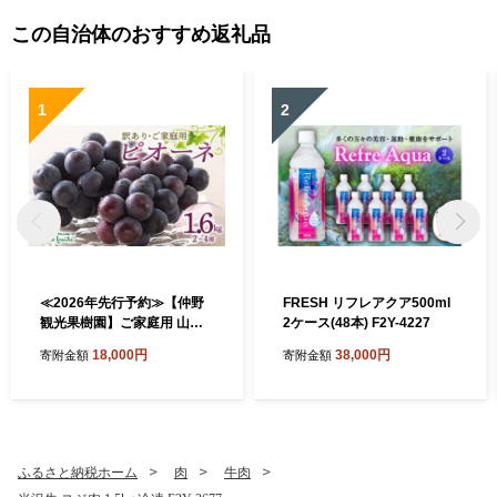
この自治体のおすすめ返礼品
1
2
≪2026年先行予約≫【仲野
FRESH リフレアクア500ml
観光果樹園】ご家庭用 山形
2ケース(48本) F2Y-4227
県産 ピオーネ 1.6kg(2~4房)
18,000円
38,000円
寄附金額
寄附金額
種無し ぶどう 2026年8月下
旬から順次発送 F2Y-5456
ふるさと納税ホーム
肉
牛肉