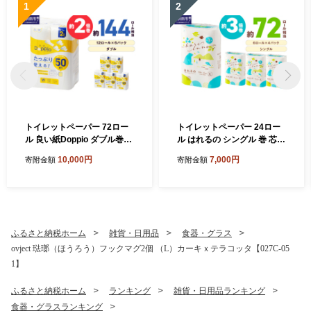
1
2
トイレットペーパー 72ロー
トイレットペーパー 24ロー
ル 良い紙Doppio ダブル巻
ル はれるの シングル 巻 芯な
【配送不可地域：北海道・沖
し 約3倍巻【配送不可地域：
10,000円
7,000円
寄附金額
寄附金額
縄】【60営業日以内に発
北海道・沖縄】【2026年8月
送】12ロール 6パック トイ
お届け】【020E-021】
レ 人気 日用品 生活用品 消耗
品 防災 備蓄 大阪府 泉南市
新生活 やわらか 無香料 【02
0D-010】
ふるさと納税ホーム
雑貨・日用品
食器・グラス
ovject 琺瑯（ほうろう）フックマグ2個 （L）カーキｘテラコッタ【027C-05
1】
ふるさと納税ホーム
ランキング
雑貨・日用品ランキング
食器・グラスランキング