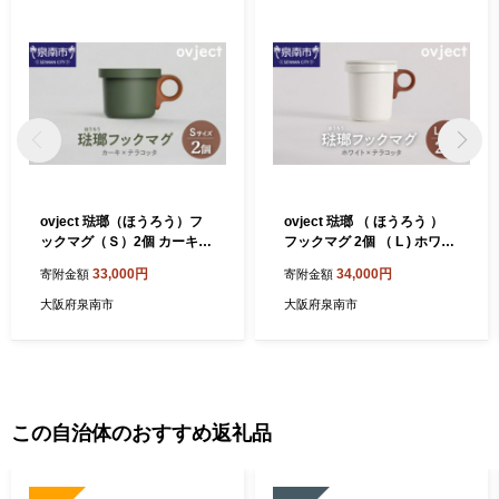
ovject 琺瑯（ほうろう）フ
ovject 琺瑯 （ ほうろう ）
ックマグ（Ｓ）2個 カーキｘ
フックマグ 2個 （ L ) ホワイ
テラコッタ【027C-046】
ト ｘ テラコッタ【027C-05
33,000円
34,000円
寄附金額
寄附金額
4】
大阪府泉南市
大阪府泉南市
この自治体のおすすめ返礼品