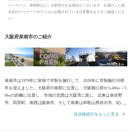
パッケージ、原材料など）が変更される場合がございます。お届けした返
礼品のパッケージやラベルに記載されている注意書きなどをご確認くださ
い。
大阪府泉南市のご紹介
泉南市は1970年に単独で市制を施行して、2020年に市制施行50周
年を迎えました。大阪府の南部に位置し、大阪都心部から40㎞～5
0㎞の距離に位置し、市域の北西は大阪湾に面し、北東は泉佐野
市、田尻町、南西は阪南市、そして南東は和歌山県岩出市、紀の
川市と接しています。市域は南北約11㎞、東西約8㎞の広がりをみ
自治体紹介をもっと見る
せ、面積は48.98㎢であり、市域に関西国際空港の約1/3を含みま
す。 地形は、山地部、丘陵部、平地部および臨海部からなり、南