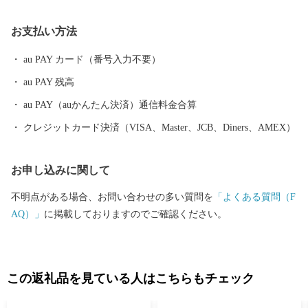
部の山地部には低い山々が連なる和泉山脈があり、丘陵部から平
野部にかけては、古くからの街並みと新たに開発された住宅が混
お支払い方法
在しています。また、平野部においては、玉ねぎ、水なす、里
芋、花き等、泉州特産の農作物が栽培されています。関西国際空
au PAY カード（番号入力不要）
港の対岸のりんくうタウンでは、様々な製造業をはじめとする事
au PAY 残高
業所が集積し、岡田と樽井にある両漁港では大阪湾でとれた新鮮
な海産物が水揚げされ、海岸部にはSENNAN LONGPARK（泉南ロ
au PAY（auかんたん決済）通信料金合算
ングパーク）を設け、にぎわいを創出し、レクリエーションゾー
クレジットカード決済（VISA、Master、JCB、Diners、AMEX）
ンとして再生させ、泉南市のまちづくりの拠点とすることをめざ
しています。
お申し込みに関して
不明点がある場合、お問い合わせの多い質問を
「よくある質問（F
AQ）」
に掲載しておりますのでご確認ください。
この返礼品を見ている人はこちらもチェック