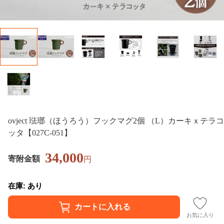
ovject 琺瑯（ほうろう）フックマグ2個 （L）カーキｘテラコ
ッタ【027C-051】
34,000
寄附金額
円
在庫: あり
お気に入り