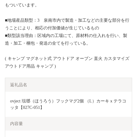
もついています。
■地場産品類型：3 泉南市内で製造・加工などの主要な部分を行
うことにより、相応の付加価値が生じているもの
■類型該当理由：区域内の工場にて、原材料の仕入れを行い、製
造・加工・梱包・発送の全てを行っている。
( キャンプ マグネット式 アウトドア オーブン 直火 カスタマイズ
アウトドア用品 キャンプ )
返礼品名
ovject 琺瑯（ほうろう）フックマグ2個 （L）カーキｘテラコ
ッタ【027C-051】
内容量