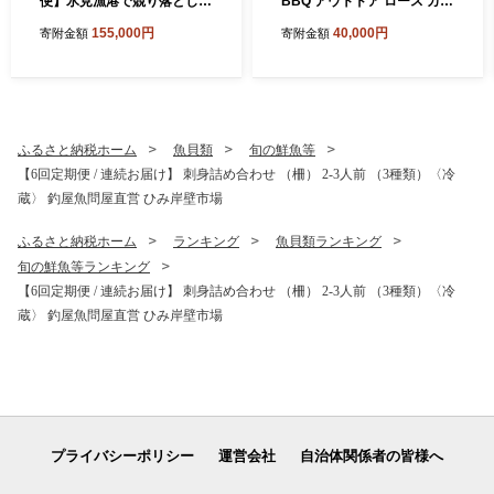
便】氷見漁港で競り落とした
BBQ アウトドア ロース カル
お刺身詰め合わせセット
ビ 富山県 氷見市
155,000円
40,000円
寄附金額
寄附金額
〈冷凍〉
ふるさと納税ホーム
魚貝類
旬の鮮魚等
【6回定期便 / 連続お届け】 刺身詰め合わせ （柵） 2-3人前 （3種類）〈冷
蔵〉 釣屋魚問屋直営 ひみ岸壁市場
ふるさと納税ホーム
ランキング
魚貝類ランキング
旬の鮮魚等ランキング
【6回定期便 / 連続お届け】 刺身詰め合わせ （柵） 2-3人前 （3種類）〈冷
蔵〉 釣屋魚問屋直営 ひみ岸壁市場
プライバシーポリシー
運営会社
自治体関係者の皆様へ