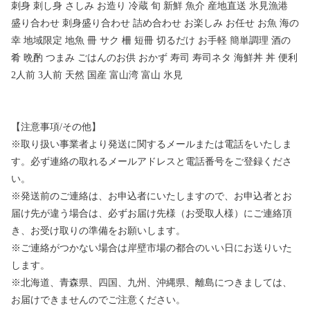
刺身 刺し身 さしみ お造り 冷蔵 旬 新鮮 魚介 産地直送 氷見漁港
盛り合わせ 刺身盛り合わせ 詰め合わせ お楽しみ お任せ お魚 海の
幸 地域限定 地魚 冊 サク 柵 短冊 切るだけ お手軽 簡単調理 酒の
肴 晩酌 つまみ ごはんのお供 おかず 寿司 寿司ネタ 海鮮丼 丼 便利
2人前 3人前 天然 国産 富山湾 富山 氷見
【注意事項/その他】
※取り扱い事業者より発送に関するメールまたは電話をいたしま
す。必ず連絡の取れるメールアドレスと電話番号をご登録くださ
い。
※発送前のご連絡は、お申込者にいたしますので、お申込者とお
届け先が違う場合は、必ずお届け先様（お受取人様）にご連絡頂
き、お受け取りの準備をお願いします。
※ご連絡がつかない場合は岸壁市場の都合のいい日にお送りいた
します。
※北海道、青森県、四国、九州、沖縄県、離島につきましては、
お届けできませんのでご注意ください。