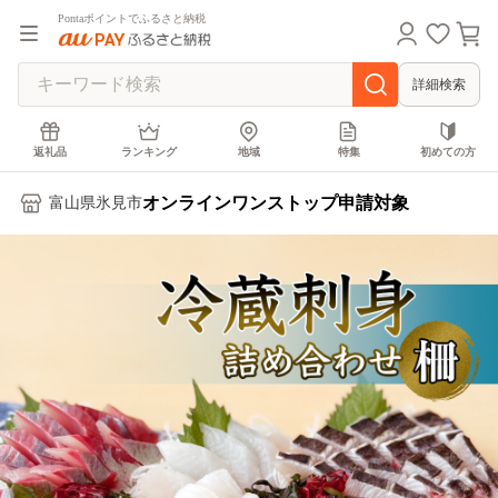
Pontaポイントでふるさと納税
詳細検索
返礼品
ランキング
地域
特集
初めての方
オンラインワンストップ申請対象
富山県氷見市