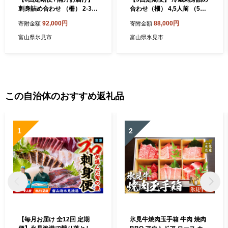
刺身詰め合わせ （柵） 2-3人
合わせ（柵） 4,5人前 （5種
前 （3種類）〈冷蔵〉 釣屋魚
類） 【初回醤油付】 | 釣屋魚
92,000円
88,000円
寄附金額
寄附金額
問屋直営 ひみ岸壁市場
問屋直営 ひみ岸壁市場
富山県氷見市
富山県氷見市
この自治体のおすすめ返礼品
1
2
【毎月お届け 全12回 定期
氷見牛焼肉玉手箱 牛肉 焼肉