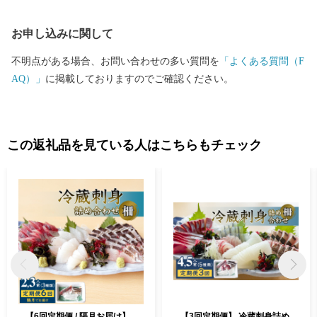
かな人気です。 里山と里海の景観を守りつつ、恵まれた自然環
境を活かした美味しい食材が豊かなまさに「食都・氷見」。ぜひ
お申し込みに関して
この機会に氷見市の特産品や、氷見市で過ごす時間を楽しんでく
ださい。
不明点がある場合、お問い合わせの多い質問を
「よくある質問（F
AQ）」
に掲載しておりますのでご確認ください。
この返礼品を見ている人はこちらもチェック
【6回定期便 / 隔月お届け】
【3回定期便】 冷蔵刺身詰め