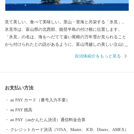
見て美しい、食べて美味しい。里山・里海と共栄する「氷見」。
氷見市は、富山県の北西部、能登半島の付け根に位置します。
「氷見」の名は、海をへだてて遠い尾根の万年雪が見られること
から付けられたとの説があるように、富山湾越しの美しい立山連
峰の景色でご存知の方も多くいらっしゃると思います。2016年に
自治体紹介をもっと見る
開業した北陸新幹線「新高岡駅」から、城端駅・氷見線に乗り継
いで終着駅「氷見駅｣へ至る海岸線沿いの車窓からの眺めは、鉄道
ファンならずとも一度はご覧いただきたい風景です。 富山湾は
「天然の生け簀」と称されるほど多種多様な魚介類が一年を通じ
お支払い方法
て水揚げされます。また、氷見が発祥の地である越中式定置網漁
は、豊富な魚介類を「採り過ぎない」ことで水産資源を守る持続
au PAY カード（番号入力不要）
可能な漁法として、世界からも注目されています。 氷見市は、
au PAY 残高
漁師町という印象が強いかと思いますが、複数の小さな川に沿っ
て多数の谷戸が広がります。立山連峰を望む棚田や稲がはざかけ
au PAY（auかんたん決済）通信料金合算
された様子など、観光でいらした方からは美しい農村風景もひそ
クレジットカード決済（VISA、Master、JCB、Diners、AMEX）