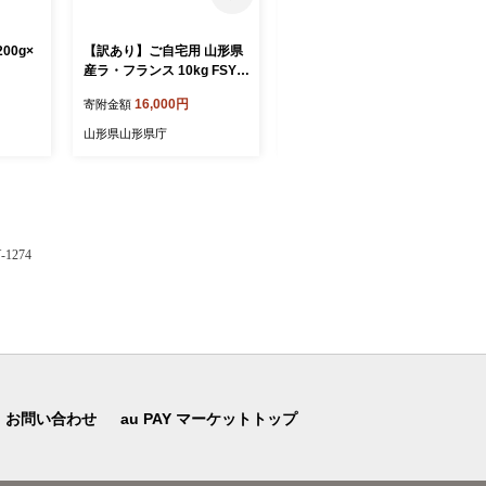
00g×
【訳あり】ご自宅用 山形県
《先行予約 2026年発送》山
産ラ・フランス 10kg FSY-2
形県産 白桃×黄桃 秀品 3kg
896
もも モモ 桃 デザート フル
16,000円
15,000円
寄附金額
寄附金額
ーツ 果物 くだもの 果実 食
品 山形県 FSY-2496
山形県山形県庁
山形県山形県庁
1274
お問い合わせ
au PAY マーケットトップ