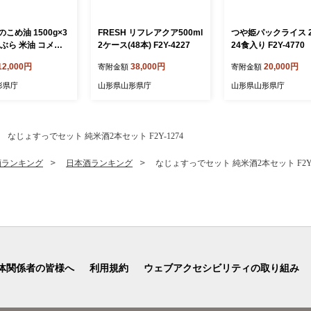
こめ油 1500g×3
FRESH リフレアクア500ml
つや姫パックライス 2
ぶら 米油 コメ油
2ケース(48本) F2Y-4227
24食入り F2Y-4770
め物 サラダ 山形
12,000円
38,000円
20,000円
寄附金額
寄附金額
 食用オイル 調理
 山形県 F2Y-1730
形県庁
山形県山形県庁
山形県山形県庁
なじょすっでセット 純米酒2本セット F2Y-1274
酒ランキング
日本酒ランキング
なじょすっでセット 純米酒2本セット F2Y-
体関係者の皆様へ
利用規約
ウェブアクセシビリティの取り組み