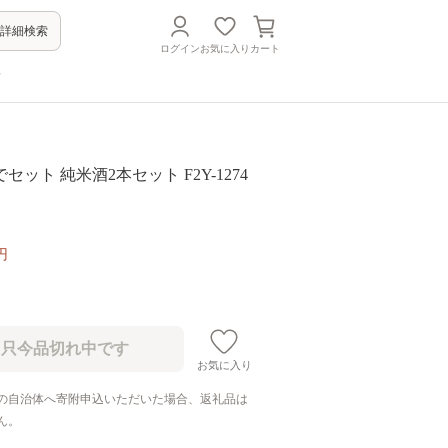
詳細検索
ログイン
お気に入り
カート
方
ット 純米酒2本セット F2Y-1274
円
お気に入り
の自治体へ寄附申込いただいた場合、返礼品は
ん。