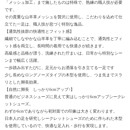
「メッシュ加工」まで施したものは特殊で、熟練の職人技が必要
です。
その貴重な山羊革メッシュを贅沢に使用し、こだわりを込めて仕
立てた一足は、職人技が息づく特別な逸品。
【通気性抜群の快適性とフィット感】
繊細でしなやかな山羊革を丁寧に編み込むことで、通気性とフィ
ット感を両立し、長時間の着用でも快適さが続きます。
高級感と品格が漂う、洗練された佇まいは、日常から特別なシー
ンまで幅広く活躍。
一歩踏み出すたびに、足元からお洒落を引き立てる一足です
少し長めなロングノーズタイプの木型を使用し、つま先までスラ
リとした脚長効果。
【自然に脚長 しっかり6cmアップ↑】
普通のビジネスシューズに見えて実はしっかり6cmアップシークレ
ットシューズ。
わずか6cmでありながら初対面での印象は大きく変わります。
日本人の足を研究しシークレットシューズのために作られた木型
を使用しているので、快適な足入れ・歩行を実現します。