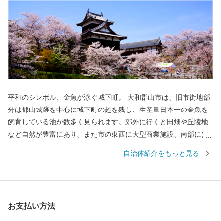
平和のシンボル、金魚が泳ぐ城下町。 大和郡山市は、旧市街地部
分は郡山城跡を中心に城下町の趣を残し、生産量日本一の金魚を
飼育している池が数多く見られます。郊外に行くと田畑や丘陵地
など自然が豊富にあり、また市の東西に大型商業施設、南部には
工業団地も備え、近鉄・JRの鉄道路線も通っている非常にバラン
自治体紹介をもっと見る
スの取れた住みよいまちです。 本市では、「あふれる夢と希望
と誇り 暮らしてみたくなる 元気城下町（やまとこおりや
ま）」を将来像とさだめ、新たな可能性に恵まれ、誇らしい気持
ちを抱くことができるまち、また、誰もが訪れ、住み続けたくな
お支払い方法
るまちを目指します。「夢と誇りと自信」を持てるまちづくりへ
の取り組みにご協力をいただきますよう、お願いいたします。