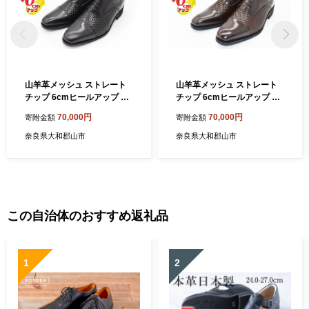
山羊革メッシュ ストレート
山羊革メッシュ ストレート
チップ 6cmヒールアップ 本
チップ 6cmヒールアップ 本
革 メンズ ロングノーズ 通気
革 メンズ ロングノーズ 通気
70,000円
70,000円
寄附金額
寄附金額
性 紳士靴 日本製 蒸れない メ
性 紳士靴 日本製 蒸れない メ
ンズシューズ No.ME1301 ブ
ンズシューズ No.ME1301 ブ
奈良県大和郡山市
奈良県大和郡山市
ラック
ラウン
この自治体のおすすめ返礼品
1
2