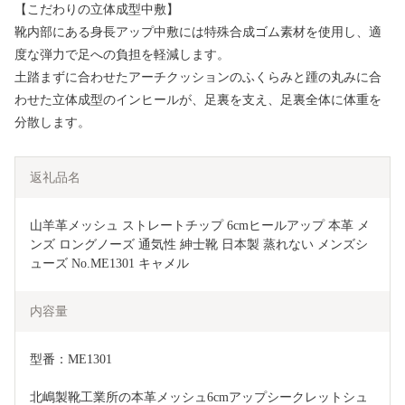
【こだわりの立体成型中敷】
靴内部にある身長アップ中敷には特殊合成ゴム素材を使用し、適
度な弾力で足への負担を軽減します。
土踏まずに合わせたアーチクッションのふくらみと踵の丸みに合
わせた立体成型のインヒールが、足裏を支え、足裏全体に体重を
分散します。
返礼品名
山羊革メッシュ ストレートチップ 6cmヒールアップ 本革 メ
ンズ ロングノーズ 通気性 紳士靴 日本製 蒸れない メンズシ
ューズ No.ME1301 キャメル
内容量
型番：ME1301
北嶋製靴工業所の本革メッシュ6cmアップシークレットシュ