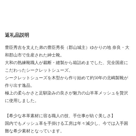
返礼品説明
豊臣秀吉を支えた弟の豊臣秀長（郡山城主）ゆかりの地 奈良・大
和郡山市で生産された紳士靴。
大和の熟練靴職人が裁断・縫製から箱詰めまでした、完全国産に
こだわったシークレットシューズ。
シークレットシューズを木型から作り始めて約50年の北嶋製靴が
作り出す逸品。
極上の柔らかさと足馴染みの良さが魅力の山羊革メッシュを贅沢
に使用しました。
【希少な本革素材に宿る職人の技、手仕事が紡ぐ美しさ】
国内でもメッシュ革を手掛ける工房は年々減少し、今では入手困
難な希少素材となっています。