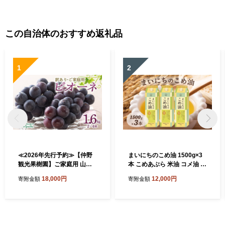
この自治体のおすすめ返礼品
1
2
≪2026年先行予約≫【仲野
まいにちのこめ油 1500g×3
観光果樹園】ご家庭用 山形
本 こめあぶら 米油 コメ油 揚
県産 ピオーネ 1.6kg(2~4房)
げ物 炒め物 サラダ 山形県 食
18,000円
12,000円
寄附金額
寄附金額
種無し ぶどう 2026年8月下
用油 食用オイル 調理油 油 食
旬から順次発送 F2Y-5456
品 山形県 F2Y-1730