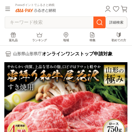
Pontaポイントでふるさと納税
詳細検索
返礼品
ランキング
地域
特集
初めての方
オンラインワンストップ申請対象
山形県山形県庁