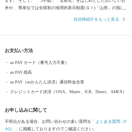
ます。 そして、「つや姫」「雪若丸」をはじめとしたおいしいお
米や、 県単位では全国初の地理的表示制度(ＧＩ)「山形」の指定
を受けた日本酒など、「日本一美食・美酒県やまがた」にふさわ
自治体紹介をもっと見る
しい逸品も自慢です。 また、最上川舟運によって伝えられた上方
の技術を磨き、研ぎ澄まされてきた多くの素晴らしい工芸品があ
ります。 さらに、豊かな自然に恵まれ、海水浴や果物狩り、スキ
ーなど、四季を通じて山形を感じ、楽しんでいただけるレジャー
お支払い方法
も目白押しです。 そんな山形県への旅を一層豊かなものにするの
が温泉です。山形県は、全ての市町村に温泉が湧出し、山や渓谷
au PAY カード（番号入力不要）
に囲まれた温泉、近代的な大型旅館が立並ぶ温泉、 湯治の温泉、
au PAY 残高
海沿いの温泉など、様々なタイプの温泉を楽しむことができま
す。 ふるさと納税を機に山形へお越しいただき、旬の味覚、歴史
au PAY（auかんたん決済）通信料金合算
や文化、自然をお楽しみください。
クレジットカード決済（VISA、Master、JCB、Diners、AMEX）
お申し込みに関して
不明点がある場合、お問い合わせの多い質問を
「よくある質問（F
AQ）」
に掲載しておりますのでご確認ください。