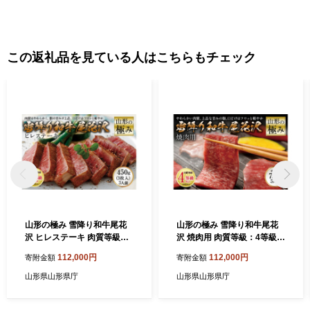
この返礼品を見ている人はこちらもチェック
山形の極み 雪降り和牛尾花
山形の極み 雪降り和牛尾花
沢 ヒレステーキ 肉質等級：4
沢 焼肉用 肉質等級：4等級
等級(B.M.S.No5)以上 F2Y-25
(B.M.S.No.5)以上 F2Y-2524
112,000円
112,000円
寄附金額
寄附金額
21
山形県山形県庁
山形県山形県庁