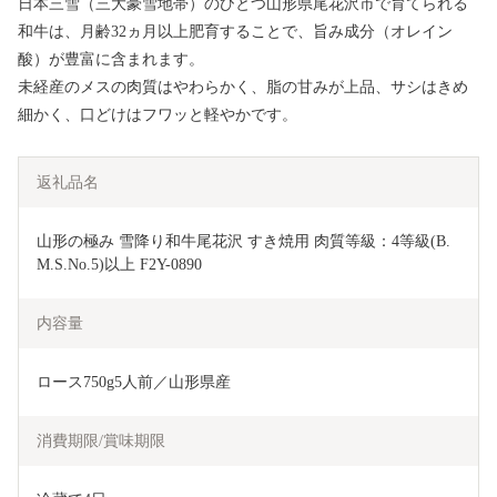
日本三雪（三大豪雪地帯）のひとつ山形県尾花沢市で育てられる
和牛は、月齢32ヵ月以上肥育することで、旨み成分（オレイン
酸）が豊富に含まれます。
未経産のメスの肉質はやわらかく、脂の甘みが上品、サシはきめ
細かく、口どけはフワッと軽やかです。
返礼品名
山形の極み 雪降り和牛尾花沢 すき焼用 肉質等級：4等級(B.
M.S.No.5)以上 F2Y-0890
内容量
ロース750g5人前／山形県産
消費期限/賞味期限