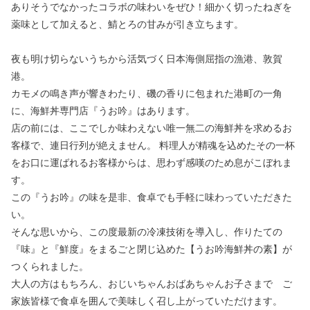
ありそうでなかったコラボの味わいをぜひ！細かく切ったねぎを
薬味として加えると、鯖とろの甘みが引き立ちます。
夜も明け切らないうちから活気づく日本海側屈指の漁港、敦賀
港。
カモメの鳴き声が響きわたり、磯の香りに包まれた港町の一角
に、海鮮丼専門店『うお吟』はあります。
店の前には、ここでしか味わえない唯一無二の海鮮丼を求めるお
客様で、連日行列が絶えません。 料理人が精魂を込めたその一杯
をお口に運ばれるお客様からは、思わず感嘆のため息がこぼれま
す。
この『うお吟』の味を是非、食卓でも手軽に味わっていただきた
い。
そんな思いから、この度最新の冷凍技術を導入し、作りたての
『味』と『鮮度』をまるごと閉じ込めた【うお吟海鮮丼の素】が
つくられました。
大人の方はもちろん、おじいちゃんおばあちゃんお子さまで ご
家族皆様で食卓を囲んで美味しく召し上がっていただけます。