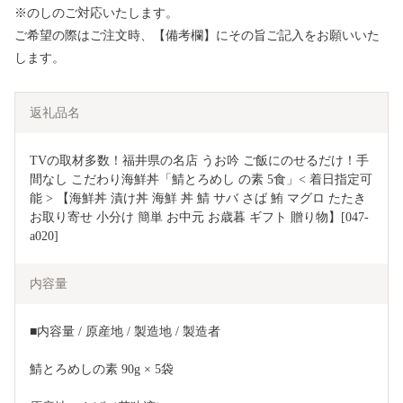
※のしのご対応いたします。
ご希望の際はご注文時、【備考欄】にその旨ご記入をお願いいた
します。
返礼品名
TVの取材多数！福井県の名店 うお吟 ご飯にのせるだけ！手
間なし こだわり海鮮丼「鯖とろめし の素 5食」< 着日指定可
能 > 【海鮮丼 漬け丼 海鮮 丼 鯖 サバ さば 鮪 マグロ たたき 
お取り寄せ 小分け 簡単 お中元 お歳暮 ギフト 贈り物】[047-
a020]
内容量
■内容量 / 原産地 / 製造地 / 製造者
鯖とろめしの素 90g × 5袋