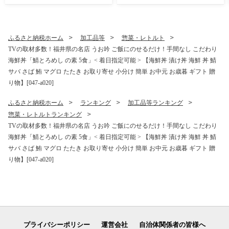
敦賀 下処理不要 むきエビ え
用 冷凍 夕食 お弁当 おかず
び エビ 海老 人気 冷凍 使い
弁当 料理） [001-a360_(20)]
やすい 時短 便利 ランキング
感謝祭】[024-a042_A20]
ふるさと納税ホーム
加工品等
惣菜・レトルト
TVの取材多数！福井県の名店 うお吟 ご飯にのせるだけ！手間なし こだわり
海鮮丼「鯖とろめし の素 5食」< 着日指定可能 > 【海鮮丼 漬け丼 海鮮 丼 鯖
サバ さば 鮪 マグロ たたき お取り寄せ 小分け 簡単 お中元 お歳暮 ギフト 贈
り物】[047-a020]
ふるさと納税ホーム
ランキング
加工品等ランキング
惣菜・レトルトランキング
TVの取材多数！福井県の名店 うお吟 ご飯にのせるだけ！手間なし こだわり
海鮮丼「鯖とろめし の素 5食」< 着日指定可能 > 【海鮮丼 漬け丼 海鮮 丼 鯖
サバ さば 鮪 マグロ たたき お取り寄せ 小分け 簡単 お中元 お歳暮 ギフト 贈
り物】[047-a020]
プライバシーポリシー
運営会社
自治体関係者の皆様へ