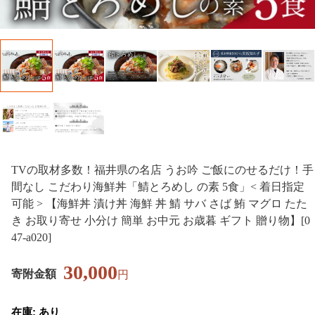
TVの取材多数！福井県の名店 うお吟 ご飯にのせるだけ！手
間なし こだわり海鮮丼「鯖とろめし の素 5食」< 着日指定
可能 > 【海鮮丼 漬け丼 海鮮 丼 鯖 サバ さば 鮪 マグロ たた
き お取り寄せ 小分け 簡単 お中元 お歳暮 ギフト 贈り物】[0
47-a020]
30,000
寄附金額
円
在庫: あり