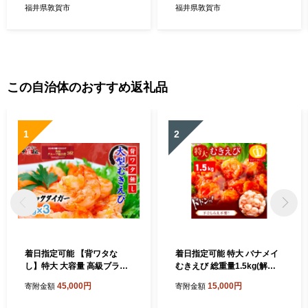
素 5食」< 指定日可能・着日
食」< 着日指定可能 > 【海鮮
福井県敦賀市
福井県敦賀市
指定 >【海鮮丼 漬け丼 海鮮
丼 漬け丼 海鮮 丼 タコ飯 お
丼 イクラ いくら いか イカ
取り寄せ 小分け 簡単 お中元
お取り寄せ 小分け 簡単 お中
お歳暮 ギフト 贈り物】[047-
元 お歳暮 ギフト 贈り物】[0
a010]
47-b020]
この自治体のおすすめ返礼品
1
2
着日指定可能 【背ワタな
着日指定可能 特大 バナメイ
し】特大 大容量 高級ブラッ
むきえび 総重量1.5kg(解凍
クタイガー（大型むきえび）
後1.2kg)（むきえび バラ凍
45,000円
15,000円
寄附金額
寄附金額
約1kg (解凍時800g前後) / 約
結 海鮮 人気 便利 大型 えび
40〜70尾 × 3セット【甲羅組
エビ 海老 むき海老 海鮮 家庭