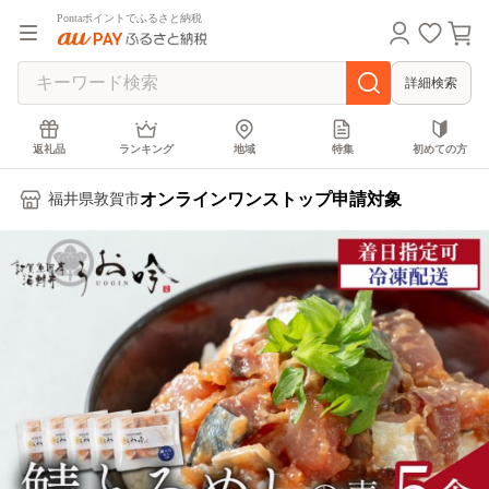
Pontaポイントでふるさと納税
詳細検索
返礼品
ランキング
地域
特集
初めての方
オンラインワンストップ申請対象
福井県敦賀市