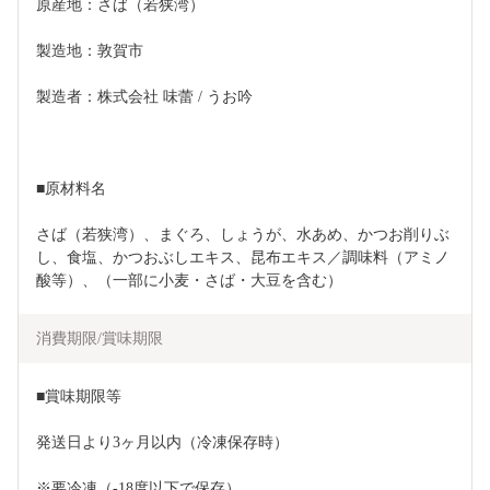
原産地：さば（若狭湾）
製造地：敦賀市
製造者：株式会社 味蕾 / うお吟
■原材料名
さば（若狭湾）、まぐろ、しょうが、水あめ、かつお削りぶ
し、食塩、かつおぶしエキス、昆布エキス／調味料（アミノ
酸等）、（一部に小麦・さば・大豆を含む）
消費期限/賞味期限
■賞味期限等
発送日より3ヶ月以内（冷凍保存時）
※要冷凍（-18度以下で保存）