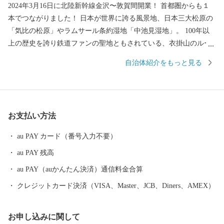
2024年3月16日に北陸新幹線金沢〜敦賀間開業！ 首都圏からも１
本でつながりました！ 日本が世界に誇る風景地、日本三大松原の
「気比の松原」やラムサール条約湿地「中池見湿地」。 100年以
上の歴史を誇り鉄道ファンの聖地ともされている、衣掛山のルー
プ線や山中隧道をはじめとする鉄道遺産群。 「越前がに」や「敦
自治体紹介をもっと見る
賀ふぐ」等豊富な海の幸。 日本最北限、甘さが自慢の「東浦みか
ん」。 ”御食国”のルーツとして、食物の神・伊奢沙別神（いささ
わけのみこと）が祀られている「氣比神宮」。 これが全て敦賀の
魅力。 ================================ 敦賀の魅力発信
お支払い方法
サイトできました。 詳しくは、下記ページをご覧ください。 http
s://kuras-tsuruga.jp/ （上記URLをコピー＆ペーストしアドレスバー
au PAY カード（番号入力不要）
へ貼り付けてご覧ください。） ■お問い合わせ先 福井県敦賀市ふ
au PAY 残高
るさと納税コールセンター TEL：050-3090-1336 Mail：f.tsuruga
@do-furusato.jp 受付時間 午前9時00分～午後5時45分 (土曜日・
au PAY（auかんたん決済）通信料金合算
日曜日・祝日及び12月30日～1月3日を除く) ■ワンストップ特例申
クレジットカード決済（VISA、Master、JCB、Diners、AMEX）
請書および変更届出書送付先 〒584-8790 富田林市中野町東2の
3の69 コーユービジネス内 18202 福井県敦賀市ふるさと納税 ワン
お申し込みに関して
ストップ特例申請書類受付係 宛