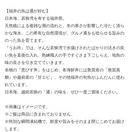
【福井の魚は通が好む】
日本海、若狭湾を有する福井県。
天然礁による複雑な潮の流れと、冬の寒さが影響した冷たく清ら
かな海水。この希有な自然環境が、グルメ通をも唸らせる旨みの
のった魚を育てます。
『うお吟』では、そんな若狭湾で水揚げされたばかりの活きの良
い魚を直接仕入れ、熟練職人の手ですぐさま下ごしらえ。地魚の
味の良さを引き立てていきます。
名物の『恵びす丼』をはじめ、各海鮮丼には敦賀産の『敦賀真
鯛』や越前産の『甘エビ』、その他福井の旬魚がふんだんに使わ
れています。
日本海、越前若狭の『通』の味を、ぜひ一度ご賞味ください。
※画像はイメージです。
※ご飯は商品に含まれておりません。
※特別な瞬間凍結機で、鮮度や旨みをそのまま閉じこめてお届け
します。