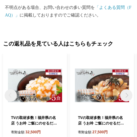
不明点がある場合、お問い合わせの多い質問を
「よくある質問（F
AQ）」
に掲載しておりますのでご確認ください。
この返礼品を見ている人はこちらもチェック
TVの取材多数！福井県の名
TVの取材多数！福井県の名
店 うお吟 ご飯にのせるだ
店 うお吟 ご飯にのせるだ
け！手間なし こだわり海鮮
け！手間なし こだわり海鮮
32,500円
27,500円
寄附金額
寄附金額
丼「開運 イカいくらめし の
丼「越前 たこめし の素 5