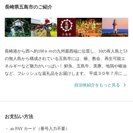
長崎県五島市のご紹介
長崎港から西へ約100ｋｍの九州最西端に位置し、10の有人島と53
の無人島から構成されている五島市には、椿、教会、再生可能エ
ネルギーなど魅力がいっぱい！ 鮮魚、五島牛、美豚、地鶏や椿油
など、フレッシュな返礼品をお届けします。 平成３０年７月には
「長崎と天草地方の潜伏キリシタン関連遺産」が世界遺産に登録
自治体紹介をもっと見る
されました。 五島市には「久賀島の集落」と「奈留の江上集落」
の２つの構成資産があります。 厳しい禁教期を生き抜いた信徒を
見守ってきた教会が、今でも静かに佇んでいます。
お支払い方法
au PAY カード（番号入力不要）