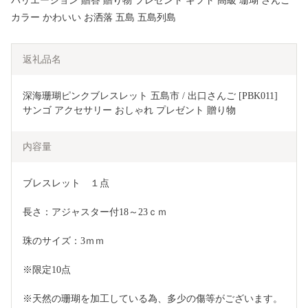
バリエーション 贈答 贈り物 プレゼント ギフト 高級 珊瑚 さんご
カラー かわいい お洒落 五島 五島列島
返礼品名
深海珊瑚ピンクブレスレット 五島市 / 出口さんご [PBK011] 
サンゴ アクセサリー おしゃれ プレゼント 贈り物
内容量
ブレスレット　１点　
長さ：アジャスター付18～23ｃｍ
珠のサイズ：3ｍｍ
※限定10点
※天然の珊瑚を加工している為、多少の傷等がございます。