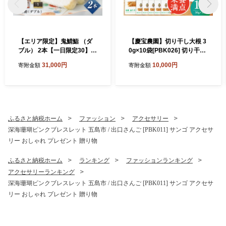
【エリア限定】鬼鯖鮨 （ダ
【慶宝農園】切り干し大根 3
ブル） 2本【一日限定30】
0g×10袋[PBK026] 切り干し
【指定日必須】【贈答不可】
大根 切干大根 きりぼしだい
31,000円
10,000円
寄附金額
寄附金額
五島市/三井楽水産[PBP002]
こん 小分け 野菜 乾物 乾燥
寿司 すし 鯖 さば 鮨 限定 お
ドライ
取り寄せ鯖寿司 さば サバ 国
産 魚 鯖 復活
ふるさと納税ホーム
ファッション
アクセサリー
深海珊瑚ピンクブレスレット 五島市 / 出口さんご [PBK011] サンゴ アクセサ
リー おしゃれ プレゼント 贈り物
ふるさと納税ホーム
ランキング
ファッションランキング
アクセサリーランキング
深海珊瑚ピンクブレスレット 五島市 / 出口さんご [PBK011] サンゴ アクセサ
リー おしゃれ プレゼント 贈り物