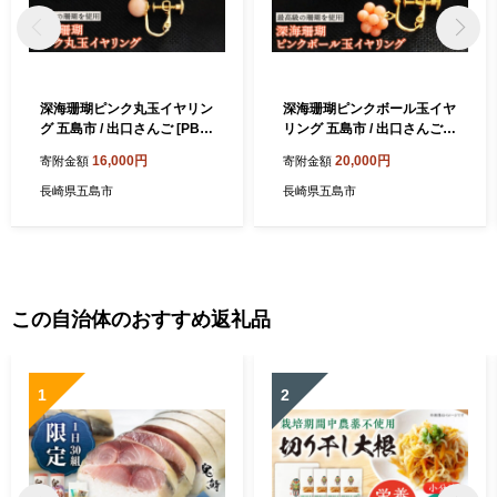
深海珊瑚ピンク丸玉イヤリン
深海珊瑚ピンクボール玉イヤ
グ 五島市 / 出口さんご [PBK
リング 五島市 / 出口さんご
010] サンゴ アクセサリー お
[PBK009] サンゴ アクセサリ
16,000円
20,000円
寄附金額
寄附金額
しゃれ プレゼント 贈り物
ー おしゃれ プレゼント 贈り
物
長崎県五島市
長崎県五島市
この自治体のおすすめ返礼品
1
2