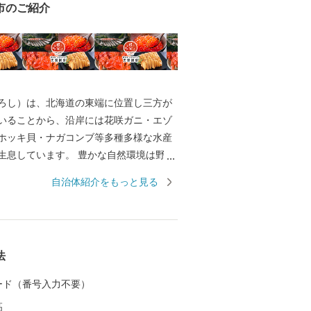
市のご紹介
ろし）は、北海道の東端に位置し三方が
いることから、沿岸には花咲ガニ・エゾ
ホッキ貝・ナガコンブ等多種多様な水産
生息しています。 豊かな自然環境は野鳥
も知られ、日本で観察できる半数を超え
自治体紹介をもっと見る
の野鳥が観測でき、風蓮湖、春国岱、長節湖
全国各地から多くの方がバードウォッチ
います。 その他、クルーズ体験やカヌー
パス、酪農体験など、都会にはない自然
法
北海道ならではのアクティビティも人気
す。 また、根室市は「北方領土返還要求
 カード（番号入力不要）
」として、これまで長きに渡り北方四島
高