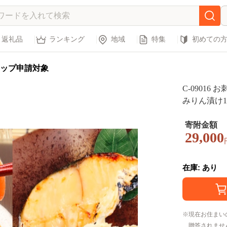
返礼品
ランキング
地域
特集
初めての
ップ申請対象
C-09016
みりん漬け1
寄附金額
29,000
在庫: あり
現在お住まい
贈答されませ