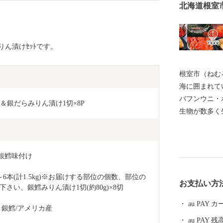
北海道根室
ん漬けｾｯﾄです。
根室市（ねむ
海に囲まれて
バフンウニ・
kg＆銀だらみりん漬け1切×8P
生物が数多く
の宝庫として
る約330種
などには毎年
銀鱈味付け
ングに訪れて
体験、フット
本(計1.5kg)※お届けする部位の個数、部位の
お支払い方
を相手にする
い、銀鱈みりん漬け1切(約80g)×8切
を呼んでいま
au PAY
銀鱈/アメリカ産
運動原点の地
au PAY 残