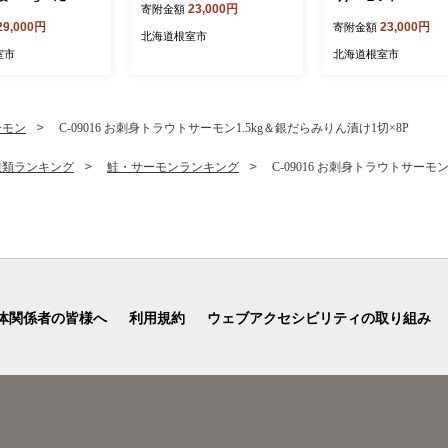
23,000円
寄附金額
29,000円
23,000円
寄附金額
北海道根室市
室市
北海道根室市
ーモン
C-09016 お刺身トラウトサーモン1.5kg＆銀だらみりん漬け1切×8P
貝類ランキング
鮭・サーモンランキング
C-09016 お刺身トラウトサーモン
体関係者の皆様へ
利用規約
ウェブアクセシビリティの取り組み