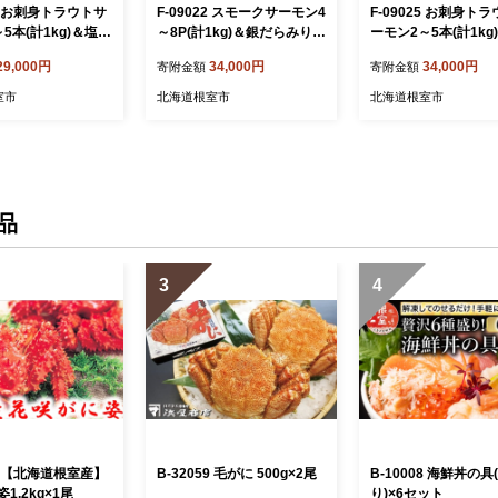
45 お刺身トラウトサ
F-09022 スモークサーモン4
F-09025 お刺身ト
5本(計1kg)＆塩銀
～8P(計1kg)＆銀だらみりん
ーモン2～5本(計1kg
切(約70g)×25P
漬け1切(約80g)×15P
鮭切り身1切(約70g)×
29,000円
34,000円
34,000円
寄附金額
寄附金額
室市
北海道根室市
北海道根室市
品
3
4
23 【北海道根室産】
B-32059 毛がに 500g×2尾
B-10008 海鮮丼の具
1.2kg×1尾
り)×6セット