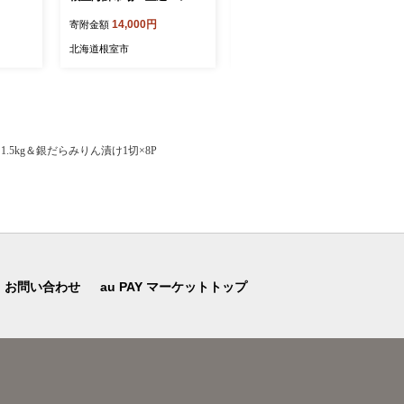
一夜干し2枚・さんま明太4
14,000円
14,000円
寄附金額
寄附金額
尾・糠さんま9尾
北海道根室市
北海道根室市
1.5kg＆銀だらみりん漬け1切×8P
お問い合わせ
au PAY マーケットトップ