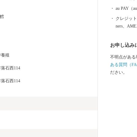
の早期返還を
ち、運動を展
au PAY
には解決しな
鱈
クレジットカ
ます。 すこ
ners、AM
まいりますの
お申し込み
/養殖
不明点がある
ある質問（FA
落石西114
ださい。
落石西114