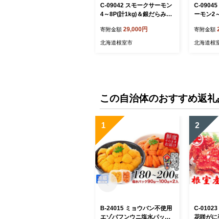
C-09042 スモークサーモン
C-090
4～8P(計1kg)＆銀だらみり
ーモン2～
ん漬け1切(約80g)×10P
鮭切り身1
29,000円
寄附金額
寄附金額
北海道根室市
北海道根
この自治体のおすすめ返礼
1
2
B-24015 ミョウバン不使用
C-010
エゾバフンウニ塩水パック9
花咲がに姿