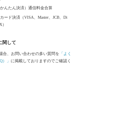
願い、市民一丸となって世論の先頭に立
開しています。 まちの再生・発展のため
（auかんたん決済）通信料金合算
ければならない課題が非常に山積してい
ード決済（VISA、Master、JCB、Di
しづつまちの活性化を目指し歩みを進めて
EX）
で、今後の根室市にご注目ください。
に関して
場合、お問い合わせの多い質問を
「よく
Q）」
に掲載しておりますのでご確認く