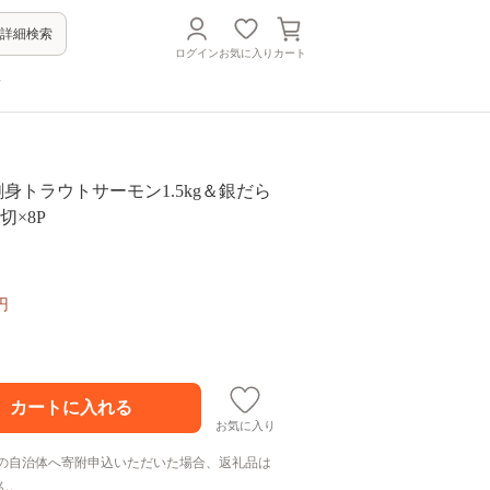
詳細検索
ログイン
お気に入り
カート
方
 お刺身トラウトサーモン1.5kg＆銀だら
切×8P
円
お気に入り
の自治体へ寄附申込いただいた場合、返礼品は
ん。