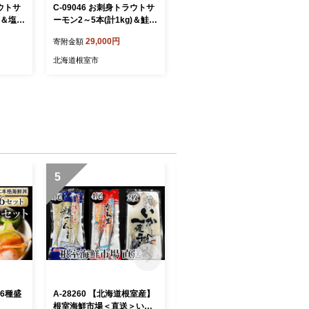
ラウトサ
C-09046 お刺身トラウトサ
)＆塩銀
ーモン2～5本(計1kg)＆鮭と
35P
ば100g×5P
29,000円
寄附金額
北海道根室市
5
6
(6種盛
A-28260 【北海道根室産】
A-11240 無添加天然熟成紅
根室海鮮市場＜直送＞いか
鮭1切(約80g)真空×15P