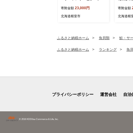
0～100g×2P[11月上旬以降
23,000円
寄附金額
寄附金額
発送]
北海道根室市
北海道根
ふるさと納税ホーム
魚貝類
鮭・サ
ふるさと納税ホーム
ランキング
魚
プライバシーポリシー
運営会社
自治
© 2016 KDDI/au Commerce & Life, Inc.