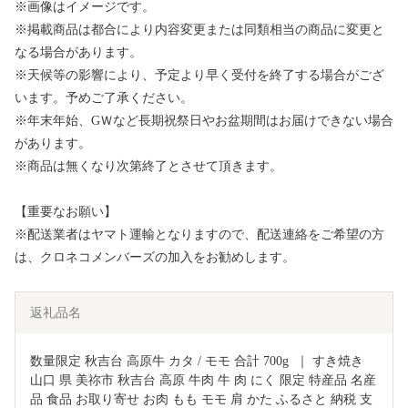
※画像はイメージです。
※掲載商品は都合により内容変更または同類相当の商品に変更と
なる場合があります。
※天候等の影響により、予定より早く受付を終了する場合がござ
います。予めご了承ください。
※年末年始、GＷなど長期祝祭日やお盆期間はお届けできない場合
があります。
※商品は無くなり次第終了とさせて頂きます。
【重要なお願い】
※配送業者はヤマト運輸となりますので、配送連絡をご希望の方
は、クロネコメンバーズの加入をお勧めします。
返礼品名
数量限定 秋吉台 高原牛 カタ / モモ 合計 700g  ｜ すき焼き 
山口 県 美祢市 秋吉台 高原 牛肉 牛 肉 にく 限定 特産品 名産
品 食品 お取り寄せ お肉 もも モモ 肩 かた ふるさと 納税 支