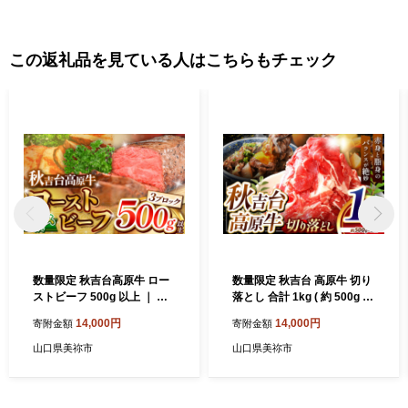
この返礼品を見ている人はこちらもチェック
数量限定 秋吉台高原牛 ロー
数量限定 秋吉台 高原牛 切り
ストビーフ 500g 以上 ｜ ロ
落とし 合計 1kg ( 約 500g ×
ーストビーフ ロースト ビー
2 ) ｜ 山口県 お礼の品 返礼
14,000円
14,000円
寄附金額
寄附金額
フ 山口 県 美祢市 秋吉台 高
品 山口 美祢市 お肉 肉 牛肉
原 牛肉 牛 肉 にく 限定 特産
切り落とし 食べ物 牛 にく 国
山口県美祢市
山口県美祢市
品 名産品 食品 お取り寄せ お
産 国産牛 国産牛肉 お取り寄
肉 ふるさと 納税 支援品 返礼
せ 特産品 名産品 取り寄せ 長
品 支援 500g
州 ブランド 1kg