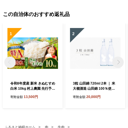
この自治体のおすすめ返礼品
1
2
令和8年度産 新米 きぬむすめ
3粒 山田錦 720ml 2本 ｜ 米
白米 10kg 村上農園 先行予約
大嶺酒造 山田錦 100％使用
＜ 2026年10月中旬より11月
純米原酒 フルーティー マス
13,500円
20,000円
寄附金額
寄附金額
末まで順次発送 ＞ ｜ 精米 新
カット香 白ワイン感覚 日本
米 白米 米 雑穀 お米 コメ 単
酒 地酒 食前酒 食中酒 マリア
一米 きぬむすめ 絹娘 山口 美
ージュ 山口県 美祢市
祢 秋吉台 10kg
ふるさと納税ホーム
肉
牛肉