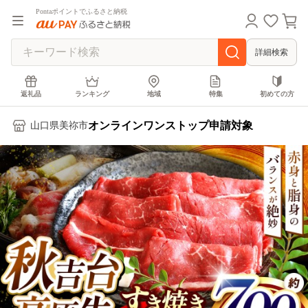
Pontaポイントでふるさと納税
詳細検索
返礼品
ランキング
地域
特集
初めての方
オンラインワンストップ申請対象
山口県美祢市