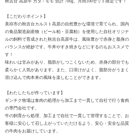
秋吉台 高原牛 カタ / モモ 合計 700g、月間100セット限定です！
【こだわりポイント】
美祢市の秋吉台カルスト高原の自然豊かな環境で育てられ、国内
の食品製造副産物（ビール粕・豆腐粕）を使用した自社オリジナ
ルの飼料で育成された秋吉台高原牛は、風味豊かで赤身と脂身の
バランスが絶妙です。牛丼やすき焼きなどにするのもおススメで
す！
味わいは甘みがあり、脂肪がしつこくないため、赤身の部分でも
柔らかく人気があります。また、口溶けがよく、脂肪分がうまく
溶け込んで肉本来の風味を楽しむことができます。
【わたしたちが作っています】
ギンチク牧場は食肉の処理から加工まで一貫して自社で行う食肉
の専門会社です。
牛の飼育から処理、加工まで自社で一貫して管理することで、お
客様に安心して召し上がっていただけるよう、安心・安全な品質
の牛肉をお届けしています。