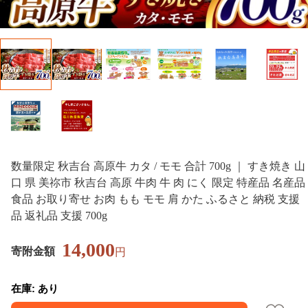
数量限定 秋吉台 高原牛 カタ / モモ 合計 700g ｜ すき焼き 山
口 県 美祢市 秋吉台 高原 牛肉 牛 肉 にく 限定 特産品 名産品
食品 お取り寄せ お肉 もも モモ 肩 かた ふるさと 納税 支援
品 返礼品 支援 700g
14,000
寄附金額
円
在庫: あり