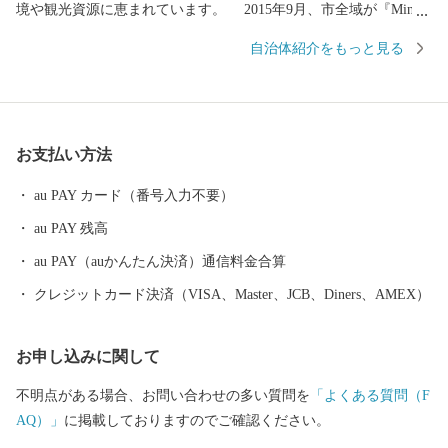
境や観光資源に恵まれています。 2015年9月、市全域が『Mine
秋吉台ジオパーク』として日本ジオパークに認定されました。
自治体紹介をもっと見る
2026年4月にはユネスコ世界ジオパークとしても認定されました。
美祢市では、地球の自然や歴史、文化の成り立ち、仕組みを楽
しみつつ学ぶ場所として、観光客のみならず、地域のこどもから
大人までもがその魅力を肌で感じて生活しています。 そんな豊
お支払い方法
かな自然が生み出した逸品を是非ご堪能ください。
au PAY カード（番号入力不要）
au PAY 残高
au PAY（auかんたん決済）通信料金合算
クレジットカード決済（VISA、Master、JCB、Diners、AMEX）
お申し込みに関して
不明点がある場合、お問い合わせの多い質問を
「よくある質問（F
AQ）」
に掲載しておりますのでご確認ください。