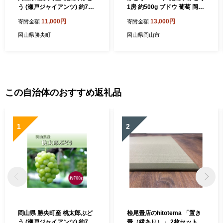
う (瀬戸ジャイアンツ) 約700
1房 約500g ブドウ 葡萄 岡山
g(1房) ＜10月発送＞ _A6
市産 国産 フルーツ 果物 ギフ
11,000円
13,000円
寄附金額
寄附金額
ト
岡山県勝央町
岡山県岡山市
この自治体のおすすめ返礼品
1
2
岡山県 勝央町産 桃太郎ぶど
桧尾畳店のhitotema 「置き
う (瀬戸ジャイアンツ) 約700
畳（縁あり）」 2枚セット _