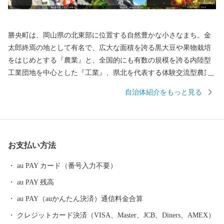
勝央町は、岡山県の北東部に位置する自然豊かな小さなまち。金
太郎終焉の地として有名で、広大な面積を誇る黒大豆や果物栽培
をはじめとする『農業』と、全国的にも有数の規模を誇る内陸型
工業団地を中心とした『工業』、県北を代表する体験交流型農業
公園「おかやまファーマーズ・マーケット ノースヴィレッジ」な
自治体紹介をもっと見る
ど、『自然』『産業』『文化』がバランス良く調和したまち。
お支払い方法
au PAY カード（番号入力不要）
au PAY 残高
au PAY（auかんたん決済）通信料金合算
クレジットカード決済（VISA、Master、JCB、Diners、AMEX）