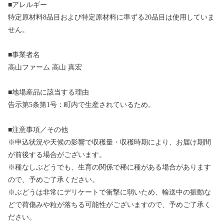
■アレルギー
特定原材料8品目および特定原材料に準ずる20品目は使用していま
せん。
■事業者名
高山ファーム 高山 真宏
■地場産品に該当する理由
告示第5条第1号：町内で生産されているため。
■注意事項／その他
※申込状況や天候の影響で収穫量・収穫時期により、お届け期間
が前後する場合がございます。
※種なしぶどうでも、生育の関係で稀に種がある場合があります
ので、予めご了承ください。
※ぶどうは非常にデリケートで衝撃に弱いため、輸送中の振動な
どで荷傷みや粒が落ちる可能性がございますので、予めご了承く
ださい。