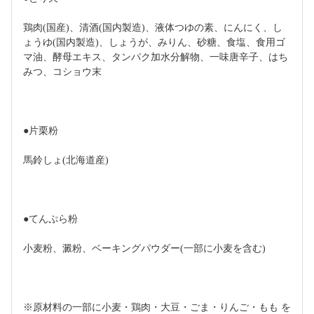
鶏肉(国産)、清酒(国内製造)、液体つゆの素、にんにく、し
ょうゆ(国内製造)、しょうが、みりん、砂糖、食塩、食用ゴ
マ油、酵母エキス、タンパク加水分解物、一味唐辛子、はち
みつ、コショウ末
●片栗粉
馬鈴しょ(北海道産)
●てんぷら粉
小麦粉、澱粉、ベーキングパウダー(一部に小麦を含む)
※原材料の一部に小麦・鶏肉・大豆・ごま・りんご・もも を