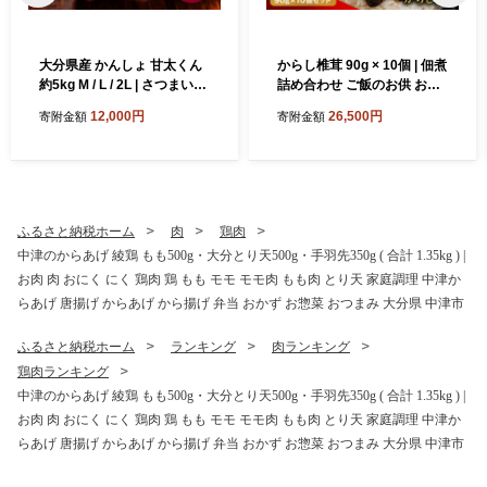
大分県産 かんしょ 甘太くん
からし椎茸 90g × 10個 | 佃煮
約5kg M / L / 2L | さつまいも
詰め合わせ ご飯のお供 おか
さつま芋 サツマイモ 芋 いも
ず おつまみ 肉厚 しいたけ 椎
12,000円
26,500円
寄附金額
寄附金額
紅はるか べにはるか 焼き芋
茸 シイタケ 辛子 からし カラ
おやつ ブランド 九州産 国産
シ 惣菜 懐かしい味 九州産 大
大分県 中津市
分県 中津市
ふるさと納税ホーム
肉
鶏肉
中津のからあげ 綾鶏 もも500g・大分とり天500g・手羽先350g ( 合計 1.35kg ) |
お肉 肉 おにく にく 鶏肉 鶏 もも モモ モモ肉 もも肉 とり天 家庭調理 中津か
らあげ 唐揚げ からあげ から揚げ 弁当 おかず お惣菜 おつまみ 大分県 中津市
ふるさと納税ホーム
ランキング
肉ランキング
鶏肉ランキング
中津のからあげ 綾鶏 もも500g・大分とり天500g・手羽先350g ( 合計 1.35kg ) |
お肉 肉 おにく にく 鶏肉 鶏 もも モモ モモ肉 もも肉 とり天 家庭調理 中津か
らあげ 唐揚げ からあげ から揚げ 弁当 おかず お惣菜 おつまみ 大分県 中津市