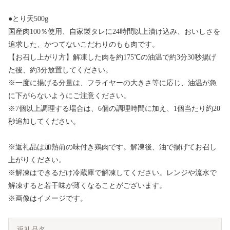
●とり天500g
国産肉100％使用、自家製タレに24時間以上漬け込み、おいしさを
追求した、かつてないこだわりのもも肉です。
【お召し上がり方】解凍した肉を約175℃の油温で約3分30秒揚げ
た後、約3分放置してください。
※一度に揚げる分量は、フライヤーの大きさ等に応じ、油温が急
に下がらないようにご注意ください。
※7個以上調理する場合は、6個の調理時間に加え、1個当たり約20
秒追加してください。
※返礼品は加熱前の味付き鶏肉です。解凍後、油で揚げてお召し
上がりください。
※解凍はできるだけ冷蔵庫で解凍してください。レンジや流水で
解凍すると若干味が薄くなることがございます。
※画像はイメージです。
返礼品名