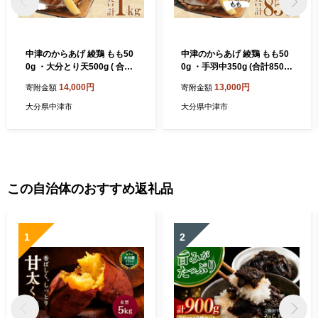
中津のからあげ 綾鶏 もも50
中津のからあげ 綾鶏 もも50
0g ・大分とり天500g ( 合計
0g ・手羽中350g (合計850g)
1kg ) | お肉 肉 おにく にく 鶏
| お肉 肉 おにく にく 鶏肉 鶏
14,000円
13,000円
寄附金額
寄附金額
肉 鶏 もも モモ モモ肉 とり
もも モモ モモ肉 家庭調理 中
天 家庭調理 中津からあげ 唐
津からあげ 唐揚げ からあげ
大分県中津市
大分県中津市
揚げ からあげ から揚げ 弁当
から揚げ 弁当 おかず お惣菜
おかず お惣菜 おつまみ 大分
おつまみ 大分県 中津市
県 中津市
この自治体のおすすめ返礼品
1
2