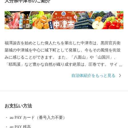
大分県中津市のご紹介
福澤諭吉を始めとした偉人たちを輩出した中津市は、黒田官兵衛
築城の中津城を中心に城下町として発展し、今もその風情を街並
みに感じることができます。 また、「八面山」や「山国川」、
「耶馬溪」など豊かな自然が織り成す絶景は、圧巻です。 サイク
リングロードなど、大自然を利用したアクティビティも楽しめま
自治体紹介をもっと見る
す。 もちろん、市内には温泉スポットも点在しており、‘おんせん
県おおいた’を楽しむことができます。 グルメは、からあげの聖地
「中津からあげ」、数々の海の幸や山の幸などが自慢です。 ふる
さと納税を通して魅力を発信していきたいと思います。
お支払い方法
au PAY カード（番号入力不要）
au PAY 残高