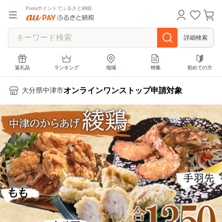
Pontaポイントでふるさと納税
詳細検索
返礼品
ランキング
地域
特集
初めての方
オンラインワンストップ申請対象
大分県中津市