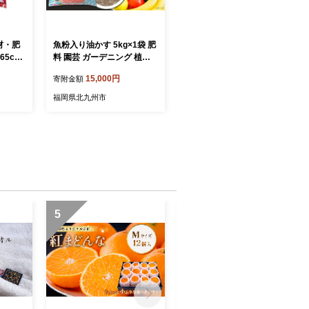
材・肥
魚粉入り油かす 5kg×1袋 肥
65cm
料 園芸 ガーデニング 植物
_家庭
花木 庭木 家庭菜園 畑 福岡
15,000円
寄附金額
料 ガー
北九州
おすす
福岡県北九州市
64】
5
6