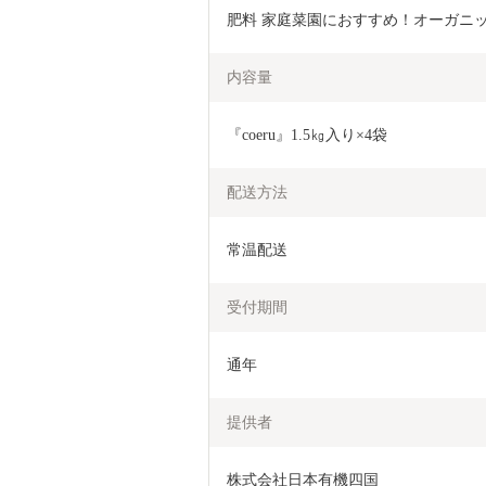
肥料 家庭菜園におすすめ！オーガニック
内容量
『coeru』1.5㎏入り×4袋                     
配送方法
常温配送
受付期間
通年
提供者
株式会社日本有機四国