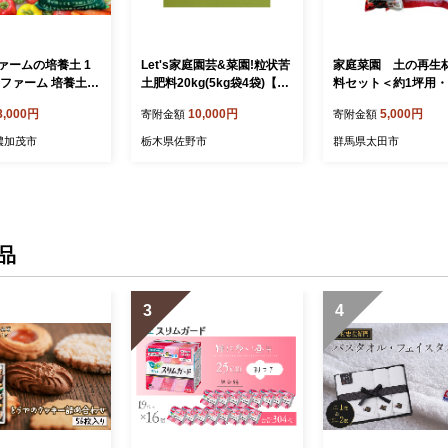
ァームの培養土 1
Let's家庭園芸&菜園!粒状苦
家庭菜園 土の再生
らファーム 培養土
土肥料20kg(5kg袋4袋)【10
料セット＜約1坪用・
土 農業 肥料 畑 培
67362】
プランター約5個用＞
8,000円
10,000円
5,000円
寄附金額
寄附金額
菜園 野菜 土 再生 肥
デニング 園芸 人気 
濃加茂市
栃木県佐野市
群馬県太田市
め 送料無料【14112
品
3
4