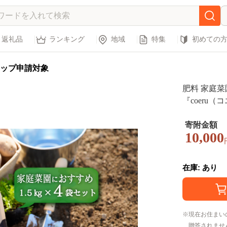
返礼品
ランキング
地域
特集
初めての
ップ申請対象
肥料 家庭
『coeru（
寄附金額
10,000
在庫: あり
現在お住まい
贈答されませ