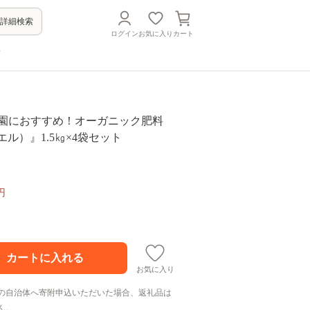
詳細検索
ログイン
お気に入り
カート
方
菜園におすすめ！オーガニック肥料
コエル）』1.5㎏×4袋セット
円
お気に入り
の自治体へ寄附申込いただいた場合、返礼品は
ん。