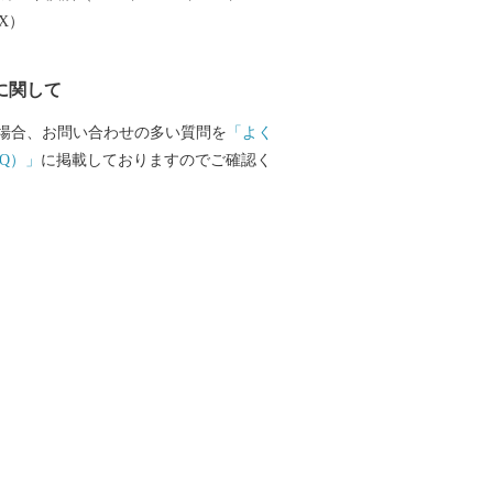
に誕生した四国初の鉄道博物館「四国鉄
EX）
あります。十河氏の功績を紹介する記念
、物産販売を行う観光交流センターを併
に関して
。2017年開催の「愛顔（えがお）つなぐ
の山岳競技会場として使用された「石鎚
場合、お問い合わせの多い質問を
「よく
パークSAIJO」は、スポーツクライミン
Q）」
に掲載しておりますのでご確認く
化センターとして、JOC（公益財団法人
ク委員会）から認定されました。 〇ワ
のまちづくりを目指して 2018日本ICT
を受賞した教育分野や福祉、健康、子育
野でICTを活用するスマートシティの構
起業型地域おこし協力隊制度を活用して
業の誘致・育成、市民や企業から募った
動に役立てる新たなローカルファンドの
地方の市町村で初の自治体シンクタンク
人」と「仕事」の好循環を創出して「ま
を高めることを目指したワクワク度日本
りに取り組んでいます。