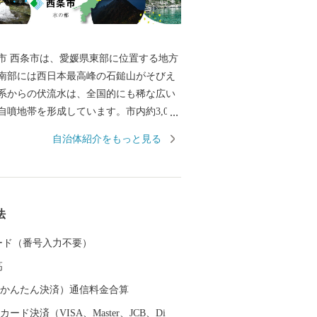
市 西条市は、愛媛県東部に位置する地方
南部には西日本最高峰の石鎚山がそびえ
系からの伏流水は、全国的にも稀な広い
自噴地帯を形成しています。市内約3,000
な地下水が自噴する「うちぬき」という
自治体紹介をもっと見る
、市民の約半数が地下水で生活していま
一の生産量を誇るはだか麦や愛宕柿、春
一の収穫量を誇る水稲、ほうれん草、き
パラガスなど多様な農作物の一大産地で
法
、非鉄金属、鉄鋼、機械等の分野を中心
模の工業地帯を形成しています。他にも
 カード（番号入力不要）
て、市内各所の神社で繰り広げられる秋
高
50台を超えるだんじり、みこし、太鼓台が
。勇ましい太鼓・鉦に合せて練り歩くさ
（auかんたん決済）通信料金合算
。さらに、「新幹線生みの親」十河信二
ード決済（VISA、Master、JCB、Di