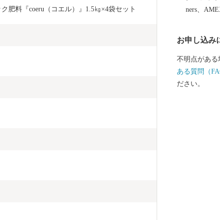
氏ゆかりの地
肥料『coeru（コエル）』1.5㎏×4袋セット
ners、AM
道文化館」が
館や観光案内
お申し込み
設しています
えひめ国体」
不明点がある
クライミング
ある質問（FA
グの競技別強
ださい。
日本オリンピッ
クワク度日本一
教育アワード
てなどの他分
築をはじめ、
ベンチャー企
資金を市民活
構築、中四国
の開設など「
ち」の総合力
一のまちづく