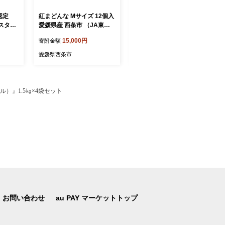
認定
紅まどんな Mサイズ 12個入
ひのき彫刻 2枚彫り －【麒
スタオ
愛媛県産 西条市 （JA東予
麟（きりん）】－ 彫刻 置物
ル2枚
園芸）【先行予約】 【11月
えひめ伝統工芸士 だんじり
15,000円
1,000,000円
寄附金額
寄附金額
治タオ
下旬～12月発送】｜ まどん
彫刻士
な 紅まどんな 愛媛 マドン
愛媛県西条市
愛媛県西条市
ナ 小玉 みかん 果物 フルー
ツ ジューシー 甘い 家庭用
ミカン おすすめ 人気 お取
り寄せ 愛媛県 西条市
ル）』1.5㎏×4袋セット
お問い合わせ
au PAY マーケットトップ