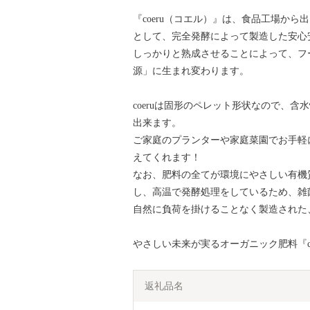
『coeru（コエル）』は、食品工場か
として、完全発酵によって製造した安心安
しっかりと熟成させることによって、フ
源」に生まれ変わります。
coeruは固形のペレット形状なので、
出来ます。
ご家庭のプランターや家庭菜園でお手軽
えてくれます！
なお、肥料の全てが環境にやさしい有機
し、高温で発酵処理をしているため、雑
自然に負荷を掛けることなく製造された
やさしい未来が実るオーガニック肥料『c
返礼品名