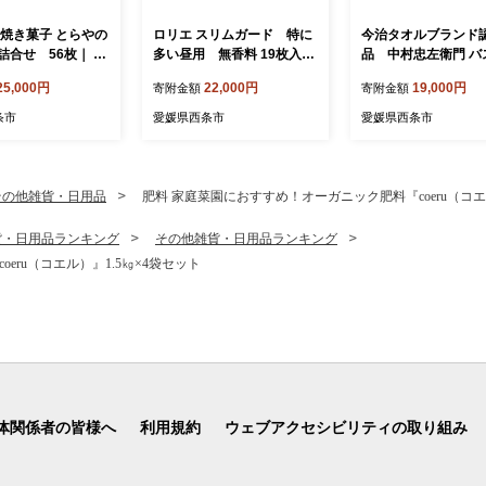
 焼き菓子 とらやの
ロリエ スリムガード 特に
今治タオルブランド
詰合せ 56枚｜ 愛
多い昼用 無香料 19枚入り
品 中村忠左衛門 バ
市 クッキー 詰め合
×16個セット 【合計304
ル1枚・フェイルタオ
25,000円
22,000円
19,000円
寄附金額
寄附金額
 アソート お菓子
枚】 ｜ 愛媛県西条市 生理
｜ タオル セット 今
 食べ比べ 個包装
用品 ナプキン 昼用 ロリエ
ル 愛媛県 西条市
条市
愛媛県西条市
愛媛県西条市
西条市 とらや
スリムガード 羽つき 無香料
生理用ナプキン サニタリー
備蓄 備蓄用 日用品 送料無
料
その他雑貨・日用品
肥料 家庭菜園におすすめ！オーガニック肥料『coeru（コエ
貨・日用品ランキング
その他雑貨・日用品ランキング
eru（コエル）』1.5㎏×4袋セット
体関係者の皆様へ
利用規約
ウェブアクセシビリティの取り組み