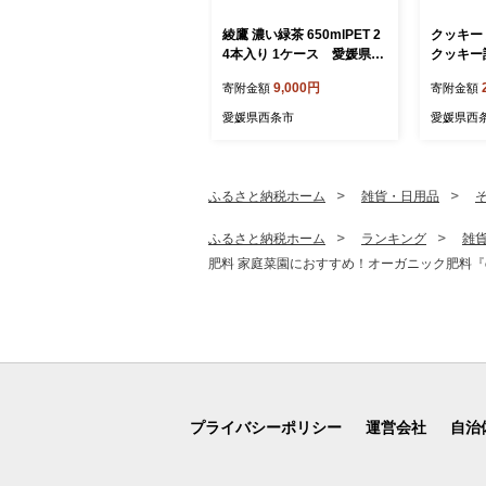
綾鷹 濃い緑茶 650mlPET 2
クッキー
4本入り 1ケース 愛媛県西
クッキー
条市 ｜ お茶 緑茶 濃い 綾鷹
媛県西条
9,000円
寄附金額
寄附金額
機能性表示食品 茶カテキン
わせ 人気
ペットボトル 1箱 清涼飲料
スイーツ
愛媛県西条市
愛媛県西
水 飲料 愛媛県 西条市 送料
手作り 
無料
ふるさと納税ホーム
雑貨・日用品
ふるさと納税ホーム
ランキング
雑
肥料 家庭菜園におすすめ！オーガニック肥料『co
プライバシーポリシー
運営会社
自治