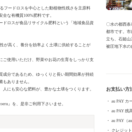
ら出るフードロスを中心とした動植物性残さを主原料
全な有機質100%肥料です。
ードロスが食品リサイクル肥料という「地域食品資
〇水の都西条
都市です。市
立ち、石鎚山
含水性が高く、養分を効率よく土壌に供給することが
被圧地下水の
カ所では良質
にご使用いただけ、野菜やお花の生育をしっかり支
現象が見られ
す。また日本
質成分であるため、ゆっくりと長い期間効果が持続
の七草、県下
菌もありません。
ゅうり、アス
お支払い方
、人にも安心な肥料が、豊かな土壌をつくります。
あるとともに
に四国最大規
au PAY
oeru』を、是非ご利用下さいませ。
見どころとし
au PAY 残
祭りには、1
奉納されます
au PAY
まは壮観です
クレジットカ