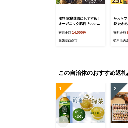
肥料 家庭菜園におすすめ！
たわらフ
オーガニック肥料『coeru
袋 たわ
（コエル）』1.5㎏×6袋セッ
家庭菜園 
14,000円
寄附金額
寄附金額
ト
土
愛媛県西条市
岐阜県美
この自治体のおすすめ返礼
1
2