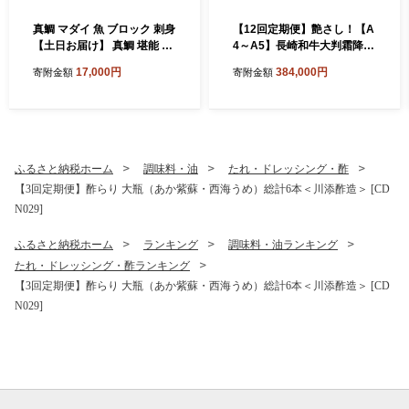
真鯛 マダイ 魚 ブロック 刺身
【12回定期便】艶さし！【A
【土日お届け】 真鯛 堪能 5
4～A5】長崎和牛大判霜降り
点セット 鯛 タイ ＜大島水産
贅沢切り落とし 計1.5kg（25
17,000円
384,000円
寄附金額
寄附金額
種苗＞ [CBW005] 長崎 西海
0g×6パック）＜株式会社ME
新鮮 真鯛 たい タイ 魚 刺身 s
AT PLUS＞ [CFT087]
akana ブロック お取り寄せ
魚 鯛 タイ ブロック tai 刺身
たい 魚 刺身 sashimi ブロッ
ク 贈答 ギフト 冷蔵 美味しい
ふるさと納税ホーム
調味料・油
たれ・ドレッシング・酢
おいしい 海の幸 海産物 魚介
【3回定期便】酢らり 大瓶（あか紫蘇・西海うめ）総計6本＜川添酢造＞ [CD
類 カルパッチョ 鯛の煮つけ
N029]
料理 お刺身 タイ 真鯛 海鮮
ふるさと納税ホーム
ランキング
調味料・油ランキング
たれ・ドレッシング・酢ランキング
【3回定期便】酢らり 大瓶（あか紫蘇・西海うめ）総計6本＜川添酢造＞ [CD
N029]