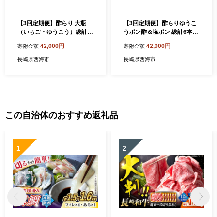
【3回定期便】酢らり 大瓶
【3回定期便】酢らりゆうこ
（いちご・ゆうこう）総計6
うポン酢＆塩ポン 総計6本＜
本＜川添酢造＞ [CDN035]
川添酢造＞ [CDN038]
42,000円
42,000円
寄附金額
寄附金額
長崎県西海市
長崎県西海市
この自治体のおすすめ返礼品
1
2