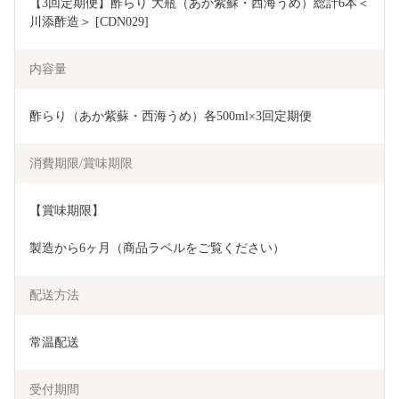
【3回定期便】酢らり 大瓶（あか紫蘇・西海うめ）総計6本＜
川添酢造＞ [CDN029]
内容量
酢らり（あか紫蘇・西海うめ）各500ml×3回定期便
消費期限/賞味期限
【賞味期限】
製造から6ヶ月（商品ラベルをご覧ください）
配送方法
常温配送
受付期間