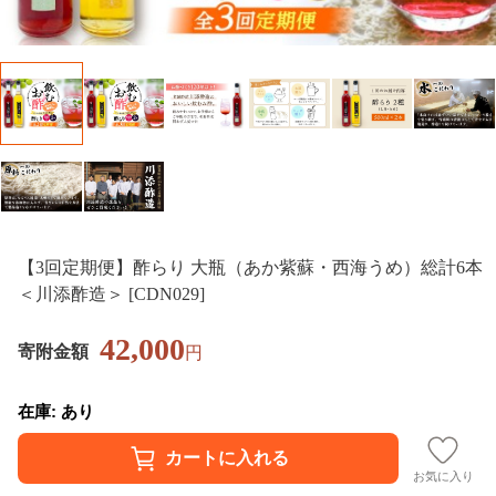
【3回定期便】酢らり 大瓶（あか紫蘇・西海うめ）総計6本
＜川添酢造＞ [CDN029]
42,000
寄附金額
円
在庫: あり
お気に入り