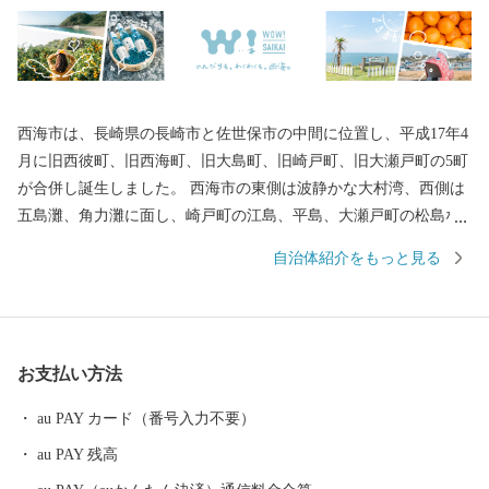
西海市は、長崎県の長崎市と佐世保市の中間に位置し、平成17年4
月に旧西彼町、旧西海町、旧大島町、旧崎戸町、旧大瀬戸町の5町
が合併し誕生しました。 西海市の東側は波静かな大村湾、西側は
五島灘、角力灘に面し、崎戸町の江島、平島、大瀬戸町の松島な
どの島々を有しています。 また、西海国立公園、大村湾県立公
自治体紹介をもっと見る
園、西彼杵半島県立公園の３つの自然公園の指定区域があり、美
しい海岸線など優れた自然景観を有し、気候も温暖です。 豊かな
自然のおかげで海の幸や山の幸がたくさんあり、「みかん」や
「ゆで干し大根」、「伊勢海老」や「ゑべすタコ」、「うず潮カ
お支払い方法
キ」など、四季折々の旬の食材に恵まれています。甘くとろける
美味しさの「原口みかん」や大村湾で育った旨みたっぷりの「う
au PAY カード（番号入力不要）
ず潮カキ」や「伊勢海老」が有名です。
au PAY 残高