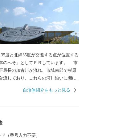
135度と北緯35度が交差する点が位置する
本のへそ」としてＰＲしています。 市
下最長の加古川が流れ、市域南部で杉原
合流しており、これらの河川沿いに開け
落や農地が形成されています。 古くか
自治体紹介をもっと見る
や「播州釣針」を地場産業として栄えて
戸ビーフの素牛となる「黒田庄和牛」や
代表である「山田錦」などは、全国的に
得ており、有機土壌化の推進など農業振
法
いでいます。 近年では、高校駅伝の全
であり、平成25年には甲子園に初出場し
 カード（番号入力不要）