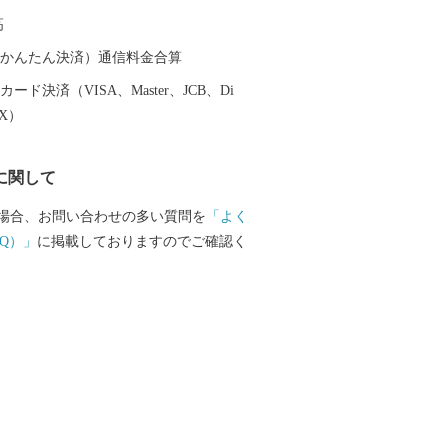
業高校があるまちとしても知られていま
高
（auかんたん決済）通信料金合算
ード決済（VISA、Master、JCB、Di
EX）
に関して
場合、お問い合わせの多い質問を
「よく
Q）」
に掲載しておりますのでご確認く