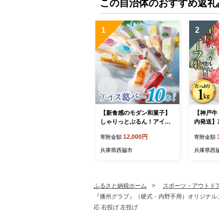
この自治体のおすすめ返礼
1
2
【新食感のモダン和菓子】
【神戸牛
しゃりっとぷるん！アイス
内発送】
葛バー10本セット
焼肉:１ｋ
12,000円
寄附金額
寄附金額
12）
兵庫県西脇市
兵庫県西
ふるさと納税ホーム
スポーツ・アウトド
『播州グラブ』（硬式・内野手用）オリジナルご当地グラブ
応 右投げ 左投げ