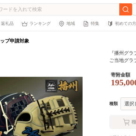
返礼品
ランキング
地域
特集
初めての
ップ申請対象
『播州グラ
ご当地グラブBa
グラブ 硬式
球道具 播州 B
寄附金額
195,00
左投げ
種類