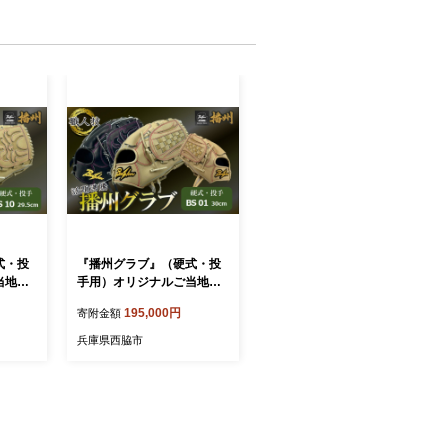
式・投
『播州グラブ』（硬式・投
当地グ
手用）オリジナルご当地グ
10〉（1
ラブBanShu 〈BS-01〉（1
195,000円
寄附金額
硬式用
95-3） 硬式グラブ 硬式用
 野球
グローブ グラブ 野球 野球
兵庫県西脇市
ピッチ
用品 野球道具 投手 ピッチ
nshu
ャー 播州 Banshu banshu
 左投げ
高校野球対応 右投げ 左投げ