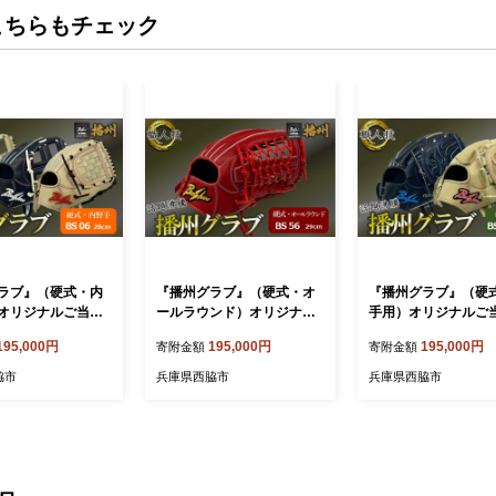
こちらもチェック
ラブ』（硬式・内
『播州グラブ』（硬式・オ
『播州グラブ』（硬
オリジナルご当地
ールラウンド）オリジナル
手用）オリジナルご
Shu 〈BS-06〉
ご当地グラブBanShu 〈BS
ラブBanShu 〈BS-
195,000円
195,000円
195,000円
寄附金額
寄附金額
3） 硬式グラブ 硬式
-56-12〉右投げ（195-3）
95-3） 硬式グラブ 
ブ グラブ 野球 野
硬式グラブ 硬式用 グローブ
グローブ グラブ 野球
脇市
兵庫県西脇市
兵庫県西脇市
球道具 播州 Bans
グラブ 野球 野球用品 野球
用品 野球道具 投手 
shu 高校野球対応 右
道具 オールラウンド 播州 B
ャー 播州 Banshu ba
投げ
anshu banshu 高校野球対
高校野球対応 右投げ
応 右投げ 左投げ