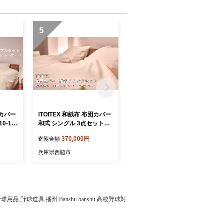
5
6
団カバー
ITOITEX 和紙布 布団カバー
ITOITEX 和紙布 布団カバー
0-1）
和式 シングル 3点セット（3
セミダブル 3点セット（370
スシー
70-4）掛布団カバー 和式フ
-3）掛布団カバー ボックス
370,000円
370,000円
寄附金額
寄附金額
ィットシーツ ピロケース
シーツ ピロケース
兵庫県西脇市
兵庫県西脇市
 野球道具 播州 Banshu banshu 高校野球対