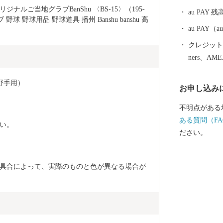
た県立西脇工
ルご当地グラブBanShu 〈BS-15〉（195-
au PAY 残
す。
球 野球用品 野球道具 播州 Banshu banshu 高
au PAY
クレジットカ
ners、AM
野手用）
お申し込み
不明点がある
ある質問（FA
い。
ださい。
具合によって、実際のものと色が異なる場合が