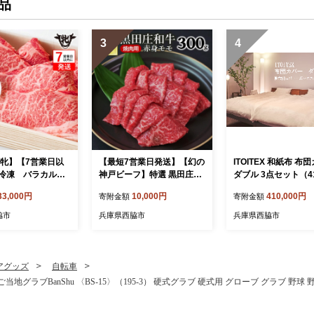
品
3
4
 牝】【7営業日以
【最短7営業日発送】【幻の
ITOITEX 和紙布 布
冷凍 バラカルビ
神戸ビーフ】特選 黒田庄和
ダブル 3点セット（41
ｇ 川岸牧場 （33-
牛（焼肉用赤身モモ、300
掛布団カバー ボック
33,000円
10,000円
410,000円
寄附金額
寄附金額
g）≪冷蔵≫（tokusan-1）
ツ ピロケース
脇市
兵庫県西脇市
兵庫県西脇市
アグッズ
自転車
BanShu 〈BS-15〉（195-3） 硬式グラブ 硬式用 グローブ グラブ 野球 野球用品