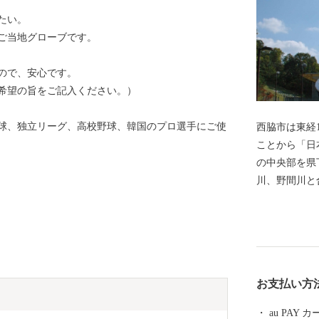
たい。
ご当地グローブです。
ので、安心です。
希望の旨をご記入ください。）
球、独立リーグ、高校野球、韓国のプロ選手にご使
西脇市は東経
ことから「日
の中央部を県
川、野間川と
た平野部に集
ら「播州織」
きました。神
酒造好適米の
も高い評価を
お支払い方
興にも力を注
国的な強豪校
au PAY