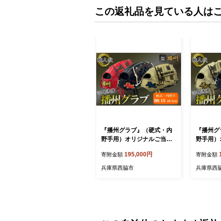
この返礼品を見ている人は
『播州グラブ』（硬式・内
『播州グ
野手用）オリジナルご当地
野手用）
グラブBanShu 〈BS-15〉
グラブBan
195,000円
寄附金額
寄附金額
（195-3） 硬式グラブ 硬式
（195-
用 グローブ グラブ 野球 野
用 グロー
兵庫県西脇市
兵庫県西
球用品 野球道具 播州 Bans
球用品 野
hu banshu 高校野球対応 右
hu ban
投げ 左投げ
投げ 左