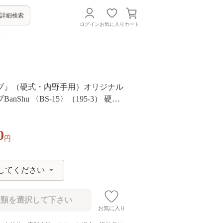
詳細検索
ログイン
お気に入り
カート
方
ブ』（硬式・内野手用）オリジナル
nShu 〈BS-15〉（195-3） 硬式
用 グローブ グラブ 野球 野球用品 野
anshu banshu 高校野球対応 右投げ
0
円
お気に入り