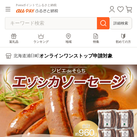
Pontaポイントでふるさと納税
詳細検索
返礼品
ランキング
地域
特集
初めての方
オンラインワンストップ申請対象
北海道浦臼町