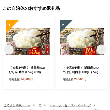
この自治体のおすすめ返礼品
1
2
〈 令和8年産 〉 浦臼産ゆめ
〈 令和8年産 〉 浦臼産なな
ぴりか 精白米 5kg × 1袋 お
つぼし 精白米 10kg （ 5kg ×
米 米 こめ コメ 白米 白飯 飯
2袋 ） お米 米 こめ コメ 白米
14,500円
24,500円
寄附金額
寄附金額
ご飯 おにぎり 国産 北海道産
白飯 飯 ご飯 おにぎり 国産
ブランド米 ブランド 粘り タ
北海道産 ブランド米 ブラン
ンパク質 艶 【 2026年10月
ド 艶 粘り 甘み 【 2026年10
下旬より順次発送 】
月下旬より順次発送 】
ふるさと納税ホーム
肉
ハム・ソーセージ・ハンバーグ