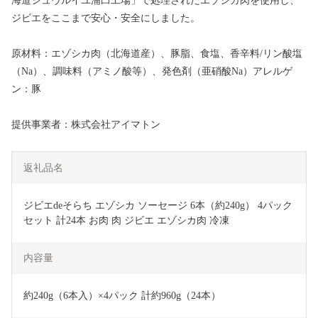
海道シュヴルイユ浦臼工場」で処理されたエゾシカ肉を使用し、
ジビエをここまで安心・安全にしました。
原材料：エゾシカ肉（北海道産）、豚脂、食塩、香辛料/リン酸塩
（Na）、調味料（アミノ酸等）、発色剤（亜硝酸Na）アレルゲ
ン：豚
提供事業者：株式会社アイマトン
返礼品名
ジビエdeそらち エゾシカ ソーセージ 6本（約240g） 4パック 
セット 計24本 お肉 肉 ジビエ エゾシカ肉 冷凍
内容量
約240g（6本入）×4パック 計約960g（24本）