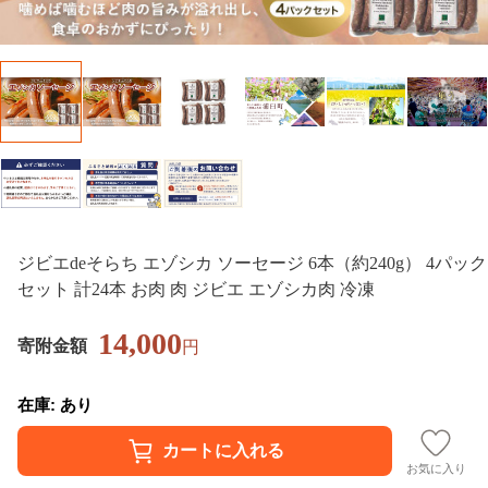
ジビエdeそらち エゾシカ ソーセージ 6本（約240g） 4パック
セット 計24本 お肉 肉 ジビエ エゾシカ肉 冷凍
14,000
寄附金額
円
在庫: あり
お気に入り