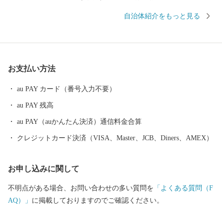
和種（あか牛）・ワイン・ぼたんそばなど個性的な顔ぶれとなっ
自治体紹介をもっと見る
ています。 イベントとしては、毎年道内や本州からも多くの方が
訪れる「夏の味覚まつり」などのイベントがあります。おいしい
食べ物がいっぱいです、是非一度お越しください！
お支払い方法
au PAY カード（番号入力不要）
au PAY 残高
au PAY（auかんたん決済）通信料金合算
クレジットカード決済（VISA、Master、JCB、Diners、AMEX）
お申し込みに関して
不明点がある場合、お問い合わせの多い質問を
「よくある質問（F
AQ）」
に掲載しておりますのでご確認ください。