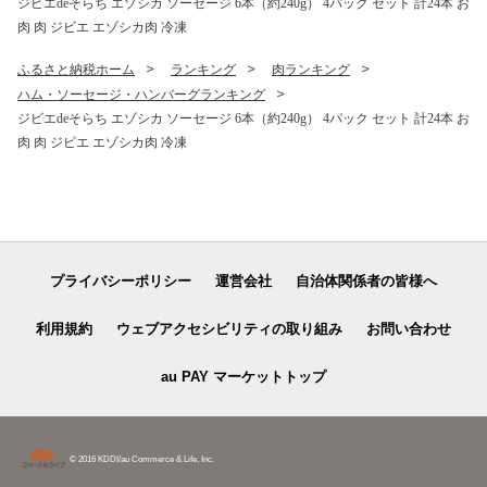
ジビエdeそらち エゾシカ ソーセージ 6本（約240g） 4パック セット 計24本 お
肉 肉 ジビエ エゾシカ肉 冷凍
ふるさと納税ホーム
ランキング
肉ランキング
ハム・ソーセージ・ハンバーグランキング
ジビエdeそらち エゾシカ ソーセージ 6本（約240g） 4パック セット 計24本 お
肉 肉 ジビエ エゾシカ肉 冷凍
プライバシーポリシー
運営会社
自治体関係者の皆様へ
利用規約
ウェブアクセシビリティの取り組み
お問い合わせ
au PAY マーケットトップ
© 2016 KDDI/au Commerce & Life, Inc.