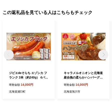
この返礼品を見ている人はこちらもチェック
ジビエdeそらち エゾシカ フ
キャラメルオニオンと北海道
ランク 3本（約240g） 4パッ
産合挽の柔らかハンバーグ
ク セット 計12本 お肉 肉 ジ
（120g×10）和風ソース付 _
14,000円
14,000円
寄附金額
寄附金額
ビエ エゾシカ肉 ソーセージ
01226
冷凍
北海道浦臼町
北海道旭川市