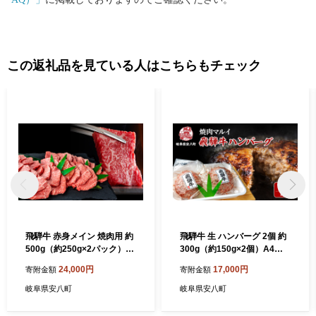
この返礼品を見ている人はこちらもチェック
飛騨牛 赤身メイン 焼肉用 約
飛騨牛 生 ハンバーグ 2個 約
500g（約250g×2パック）A
300g（約150g×2個）A4～A
4～A5等級使用 焼肉 肉 牛 牛
5等級使用 肉 牛 牛肉 お肉 国
24,000円
17,000円
寄附金額
寄附金額
肉 お肉 国産 和牛 国産牛 赤
産 和牛 国産牛 BBQ 冷凍 お
身 BBQ お取り寄せ 冷蔵 送
取り寄せ 送料無料 焼肉マル
岐阜県安八町
岐阜県安八町
料無料 焼肉マルイ 岐阜県 安
イ 岐阜県 安八町
八町