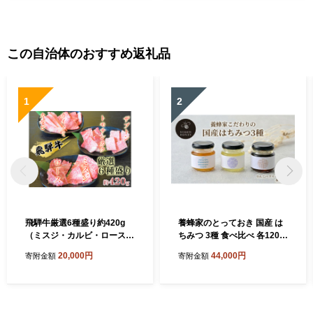
この自治体のおすすめ返礼品
1
2
飛騨牛厳選6種盛り約420g
養蜂家のとっておき 国産 は
（ミスジ・カルビ・ロース・
ちみつ 3種 食べ比べ 各120g
ザブトン・カイノミ・トモサ
×2本 計6本 蜂蜜 ハチミツ り
20,000円
44,000円
寄附金額
寄附金額
ンカク）各約70g お肉 牛肉
んご ヘアリーベッチ そば ハ
ニー 養蜂 養蜂家 蜜源 ギフト
贈答用 お取り寄せ 日新蜂蜜
送料無料 岐阜県 安八町