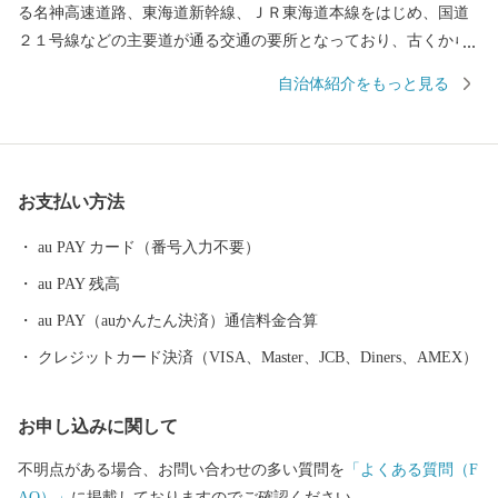
る名神高速道路、東海道新幹線、ＪＲ東海道本線をはじめ、国道
２１号線などの主要道が通る交通の要所となっており、古くから
多くの企業が事業所を構える田園風景と工業が融合したまちでも
自治体紹介をもっと見る
あります。 平成30には名神高速道路に直結する安八スマートイン
ターチェンジが開通し、都市圏がより身近になり、企業立地の候
補地として更なる注目を浴びています。 町の名所には地下１，５
００メートルから湧き出る安八温泉や、織田信長が長篠の合戦の
お支払い方法
際に戦勝祈願をしたといわれ、近年は縁結びで女性を中心に人気
のある結神社、２月から３月にかけ１２００本以上の梅が咲き誇
au PAY カード（番号入力不要）
る安八百梅園、４月に約３キロに渡り桜が咲き誇る中須川千本桜
au PAY 残高
などがあります。 anpachiの文字は”A”で始まり、”i”で終わりま
す。そんな愛AIに包まれた安八町へおでかけの際は、ぜひへおこ
au PAY（auかんたん決済）通信料金合算
しください。
クレジットカード決済（VISA、Master、JCB、Diners、AMEX）
お申し込みに関して
不明点がある場合、お問い合わせの多い質問を
「よくある質問（F
AQ）」
に掲載しておりますのでご確認ください。