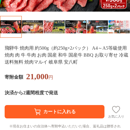
飛騨牛 焼肉用 約500g（約250g×2パック） A4～A5等級使用
焼肉 肉 牛 牛肉 お肉 国産 和牛 国産牛 BBQ お取り寄せ 冷蔵
送料無料 焼肉マルイ 岐阜県 安八町
21,000
寄附金額
円
決済から2週間程度で発送
お気に入り
現在お住まいの自治体へ寄附申込いただいた場合、返礼品は贈答され