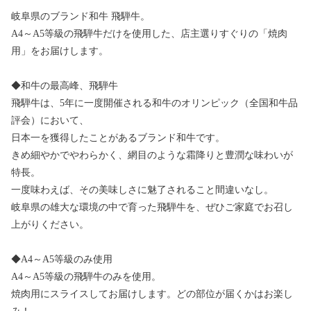
岐阜県のブランド和牛 飛騨牛。
A4～A5等級の飛騨牛だけを使用した、店主選りすぐりの「焼肉
用」をお届けします。
◆和牛の最高峰、飛騨牛
飛騨牛は、5年に一度開催される和牛のオリンピック（全国和牛品
評会）において、
日本一を獲得したことがあるブランド和牛です。
きめ細やかでやわらかく、網目のような霜降りと豊潤な味わいが
特長。
一度味わえば、その美味しさに魅了されること間違いなし。
岐阜県の雄大な環境の中で育った飛騨牛を、ぜひご家庭でお召し
上がりください。
◆A4～A5等級のみ使用
A4～A5等級の飛騨牛のみを使用。
焼肉用にスライスしてお届けします。どの部位が届くかはお楽し