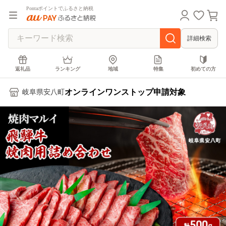
Pontaポイントでふるさと納税
詳細検索
返礼品
ランキング
地域
特集
初めての方
オンラインワンストップ申請対象
岐阜県安八町