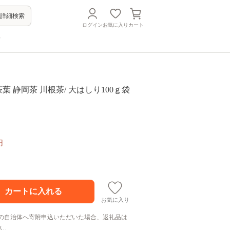
詳細検索
ログイン
お気に入り
カート
方
茶 茶葉 静岡茶 川根茶/ 大はしり100ｇ袋
円
お気に入り
の自治体へ寄附申込いただいた場合、返礼品は
ん。