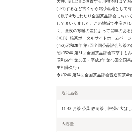
大井川の上流に位置する川根本町は全国
(※1)するなど古くから銘茶産地として
て親子4代にわたり全国茶品評会において
してまいりました。この地域で生産され
く、昼夜の寒暖の差によって旨味のある
(※1)川根茶ポータルサイトホームペー
(※2)昭和28年 第7回全国茶品評会煎茶
昭和52年 第31回全国茶品評会煎茶手も
昭和56年 第35回・平成3年 第45回全
主相藤久行）
令和2年 第74回全国茶品評会普通煎茶4
返礼品名
11-42 お茶 茶葉 静岡茶 川根茶/ 大は
内容量