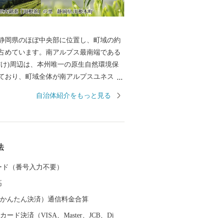
静岡県のほぼ中央部に位置し、町域の約
が占めています。南アルプス最南端である
だけ)周辺は、本州唯一の原生自然環境保
ており、町域全体が南アルプスユネスコ
登録されています。町域の中央には、南
自治体紹介をもっと見る
とする大井川がゆったりと流れ、この地
と森の番人」として日々の暮らしを営ん
9 年には「にほんの里 100 選」にも選定さ
大井川沿線には 大井川鐵道のSL や日本
法
ト式鉄道が運行し、悠然と流れる大井川
彩りを見せる渓谷の山間には、日本三大
 カード（番号入力不要）
ある川根茶の茶園景観が広がっていま
高
（auかんたん決済）通信料金合算
ード決済（VISA、Master、JCB、Di