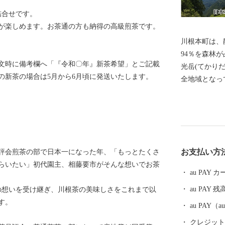
詰合せです。
が楽しめます。お茶通の方も納得の高級煎茶です。
川根本町は、
94％を森林
文時に備考欄へ「『令和〇年』新茶希望」とご記載
光岳(てかり
の新茶の場合は5月から6月頃に発送いたします。
全地域となっ
エコパークに
アルプスを源
の住民は「水
でおり、200
れています。
お支払い方
品評会煎茶の部で日本一になった年、「もっとたくさ
で唯一のアプ
らいたい」初代園主、相藤要市がそんな想いでお茶
と四季折々の
au PAY
銘茶の一つで
au PAY 残
の想いを受け継ぎ、川根茶の美味しさをこれまで以
す。
す。
au PAY
クレジットカ