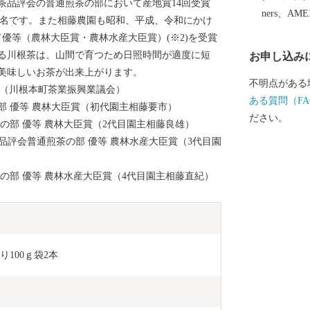
茶品評会の普通煎茶の部において産地賞14回受賞
ners、AM
有名です。また相藤農園も昭和、平成、令和にかけ
優等（農林大臣賞・農林水産大臣賞）(※2)を受賞
る川根茶は、山間で育つため日照時間が適度に短
お申し込み
美味しいお茶が出来上がります。
不明点がある
ジ（川根本町茶業振興業議会）
ある質問（FA
の部 優等 農林大臣賞（初代園主相藤要市）
ださい。
みの部 優等 農林大臣賞（2代目園主相藤良雄）
国茶品評会普通煎茶の部 優等 農林水産大臣賞（3代目園
kgの部 優等 農林水産大臣賞（4代目園主相藤直紀）
しり100ｇ袋2本