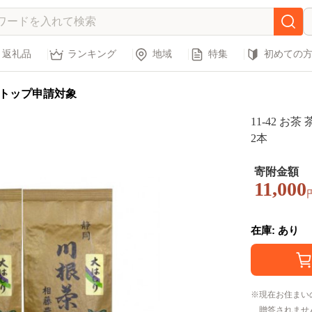
返礼品
ランキング
地域
特集
初めての
トップ申請対象
11-42 お
2本
寄附金額
11,000
在庫: あり
現在お住まい
贈答されませ