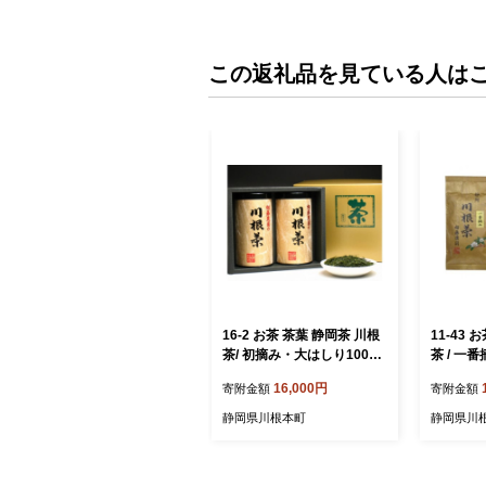
この返礼品を見ている人は
16-2 お茶 茶葉 静岡茶 川根
11-43 
茶/ 初摘み・大はしり100ｇ
茶 / 一
缶詰合せ（ギフト包装）
16,000円
寄附金額
寄附金額
静岡県川根本町
静岡県川