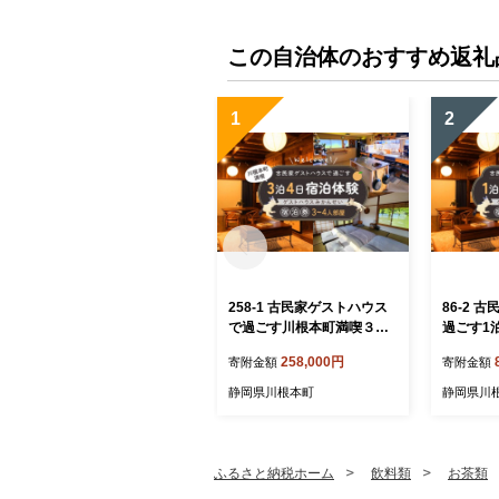
この自治体のおすすめ返礼
1
2
258-1 古民家ゲストハウス
86-2 
で過ごす川根本町満喫３泊
過ごす1
４日宿泊体験｜ゲストハウ
ストハウ
258,000円
寄附金額
寄附金額
スみかんせい宿泊券（3-4人
券（3-4
部屋）
静岡県川根本町
静岡県川
ふるさと納税ホーム
飲料類
お茶類