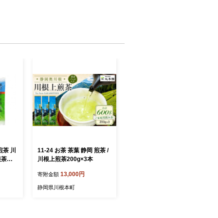
 煎茶 川
11-24 お茶 茶葉 静岡 煎茶 /
根茶澤
川根上煎茶200g×3本
とう17
13,000円
寄附金額
静岡県川根本町