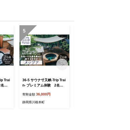
5
6
 Trai
36-5 サウナ寸又峡-Trip Trai
33-14 ジビエ肉（鹿・猪）
2名様
n- プレミアム体験 2名様
詰め合わせセット２kg
ライベー
（2時間コース）プライベー
36,000円
33,000円
寄附金額
寄附金額
ト・サウナ「メッツァ」
静岡県川根本町
静岡県川根本町