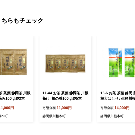
こちらもチェック
お茶 茶葉 静岡茶 川根
11-44 お茶 茶葉 静岡茶 川根
13-6 お茶 茶葉 静岡
番摘み100ｇ袋3本
茶/ 川根の香100ｇ袋5本
根大はしり / 生粋川
本園 ふるさとありが
11,000円
11,000円
14,000円
寄附金額
寄附金額
根本町
静岡県川根本町
静岡県川根本町