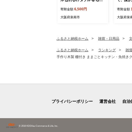
し 約3倍巻【配送不可地
ヒー4種10
6,500円
寄附金額
寄附金額
域：北海道・沖縄】【2026
4】
年8月お届け】【020E-02
大阪府泉南市
大阪府泉
2】
ふるさと納税ホーム
雑貨・日用品
ふるさと納税ホーム
ランキング
雑
手作り木製 棚付き ままごとキッチン・魚焼きグリル付
プライバシーポリシー
運営会社
自治
© 2016 KDDI/au Commerce & Life, Inc.