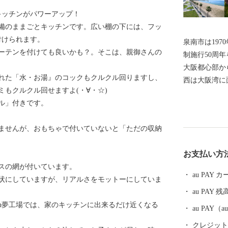
とキッチンがパワーアップ！
備のままごとキッチンです。広い棚の下には、フッ
付けられます。
泉南市は197
ーテンを付けても良いかも？。そこは、親御さんの
制施行50周
大阪都心部か
れた「水・お湯』のコックもクルクル回りますし、
西は大阪湾に
もクルクル回せますよ(・∀・☆)
阪南市、そし
ル」付きです。
しています。
みせ、面積は
ませんが、おもちゃで付いていないと「ただの収納
1/3を含み
び臨海部から
お支払い方
る和泉山脈が
スの網が付いています。
くからの街並
au PAY
状にしていますが、リアルさをモットーにしていま
ます。また、
au PAY 残
芋、花き等、
ion夢工場では、家のキッチンに出来るだけ近くなる
関西国際空港
au PAY
造業をはじめ
クレジットカ