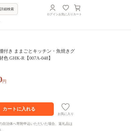
詳細検索
ログイン
お気に入り
カート
方
 棚付き ままごとキッチン・魚焼きグ
色 GHK-R【007A-048】
0
円
お気に入り
の自治体へ寄附申込いただいた場合、返礼品は
ん。