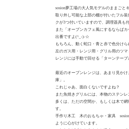
sosion夢工場の大人気モデルのままご
取り外し可能な上部の棚が付いたフル装
クが3つ付いていますので、調理器具も
また「オープンカフェ風にするならばカ
出番ですよ(^_-)-☆
もちろん、動く蛇口・青と赤で色分けら
左のガス用・レンジ用・グリル用のツマミ
レンジには手動で回せる「ターンテーブ
最近のオーブンレンジは、あまり見かけ
庫」。
これじゃあ、面白くないですよね？
また魚焼きグリルには、本物のステンレ
多くは、ただの空間か、もしくは木で網
す。
手作り木工 木のおもちゃ・家具 sos
ように心がけています。