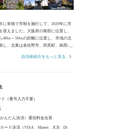
0年に単独で市制を施行して、2020年に市
年を迎えました。大阪府の南部に位置し、
ら40㎞～50㎞の距離に位置し、市域の北
面し、北東は泉佐野市、田尻町、南西は
て南東は和歌山県岩出市、紀の川市と接
自治体紹介をもっと見る
市域は南北約11㎞、東西約8㎞の広がりを
48.98㎢であり、市域に関西国際空港の約
ます。 地形は、山地部、丘陵部、平地部およ
なり、南部の山地部には低い山々が連な
法
あり、丘陵部から平野部にかけては、古
みと新たに開発された住宅が混在してい
 カード（番号入力不要）
平野部においては、玉ねぎ、水なす、里
高
泉州特産の農作物が栽培されています。
の対岸のりんくうタウンでは、様々な製
（auかんたん決済）通信料金合算
とする事業所が集積し、岡田と樽井にあ
ード決済（VISA、Master、JCB、Di