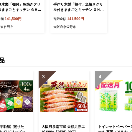
り木製「棚付」魚焼きグリ
手作り木製「棚付」魚焼きグリ
きままごとキッチン ＧＨＫ
ル付きままごとキッチン ＧＨＫ
材色バージョン 099H21
Ｒ 099H2155
141,500円
141,500円
金額
寄附金額
府泉佐野市
大阪府泉佐野市
品
3
4
琲本舗】煎りた
大阪府泉南市産 天然足赤エ
トイレットペーパー 1
たて!ドリップコー
ビ 600g【058D-007】
ール 蒼翠（そうすい