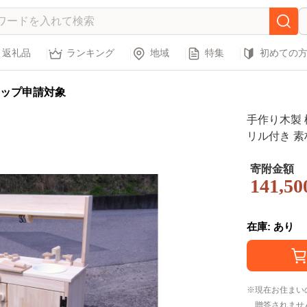
返礼品
ランキング
地域
特集
初めての
ップ申請対象
手作り木製
リル付き 素材
寄附金額
141,50
在庫: あり
現在お住まい
贈答されませ