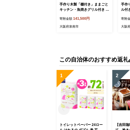
手作り木製「棚付き」ままごと
手作
キッチン・魚焼きグリル付き G
ル付
HK-R【007A-047】
Ｒ 素
141,500円
寄附金額
寄附
57
大阪府泉南市
大阪
この自治体のおすすめ返礼
1
2
トイレットペーパー 24ロー
【吉田珈
ル はれるの ダブル 巻 芯な
て、挽き