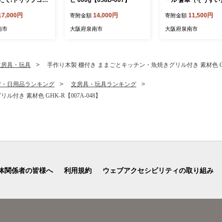
0袋【010D-16
ル 巻【配送不可地域
17,000円
14,000円
11,500円
寄附金額
寄附金額
道・沖縄】【2026年
届け】トイレ 人気 
南市
大阪府泉南市
大阪府泉南市
大容量 生活用品 消耗
災 備蓄 大阪府 泉南
活 【020D-006】
文房具・玩具
手作り木製 棚付き ままごとキッチン・魚焼きグリル付き 素材色 GHK-
貨・日用品ランキング
文房具・玩具ランキング
き 素材色 GHK-R【007A-048】
体関係者の皆様へ
利用規約
ウェブアクセシビリティの取り組み