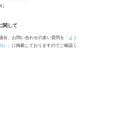
大阪湾でとれた新鮮な海産物が水揚げさ
EX）
SENNAN LONGPARK（泉南ロングパ
、にぎわいを創出し、レクリエーション
に関して
再生させ、泉南市のまちづくりの拠点と
ざしています。
場合、お問い合わせの多い質問を
「よく
Q）」
に掲載しておりますのでご確認く