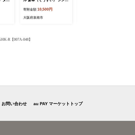
：北海
ル 巻【配送不可地域：北海
イフアップ シングル 巻【配
10,500円
10,000円
寄附金額
寄附金額
8月お
道・沖縄】【60営業日以内
送不可地域：北海道・沖
日用品
に発送】 といれっとぺーぱ
縄】【30営業日以内に発
大阪府泉南市
大阪府泉南市
品 防
ー 日用品 人気 ランキング
送】 トイレット ペーパー
市 新生
消耗品 防災 備蓄 泉南市 新
人気 大容量 日用品 備蓄 防
生活【020D-014】
災 【020D-017】
R【007A-048】
お問い合わせ
au PAY マーケットトップ