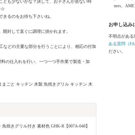
ことも少ないかな？決して、お子さんが居ない時
る両漁港では
ners、AM
-☆
れ、海岸部には
できるのをお待ち下さいね。
ーク）を設け
お申し込み
ゾーンとして
。開封して直ぐに調理に掛かれます。
することをめ
不明点がある
ある質問（FA
加工などの主要な部分を行うことにより、相応の付加
ださい。
材料の仕入れを行い、一つ一つ手作業で製造・加
おままごと キッチン 木製 魚焼きグリル キッチン 木
焼きグリル付き 素材色 GHK-R【007A-048】