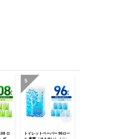
5
6
08 ロ
トイレットペーパー 96ロー
【数量限定】トイレットペ
）ダブ
ル 蒼翠（そうすい） シング
ーパー 108ロール ニューラ