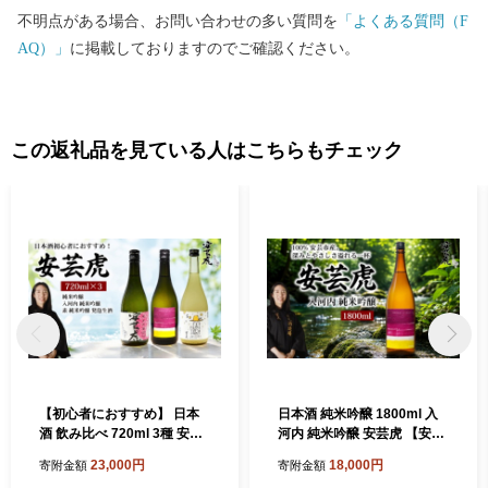
不明点がある場合、お問い合わせの多い質問を
「よくある質問（F
AQ）」
に掲載しておりますのでご確認ください。
この返礼品を見ている人はこちらもチェック
【初心者におすすめ】 日本
日本酒 純米吟醸 1800ml 入
酒 飲み比べ 720ml 3種 安芸
河内 純米吟醸 安芸虎 【安芸
虎 日本酒 ( 純米吟醸 / 入河内
産100%】 純米 吟醸 地酒 清
23,000円
18,000円
寄附金額
寄附金額
純米吟醸 / 素 純米吟醸 発泡
酒 酒 お酒 さけ 日本酒 純米