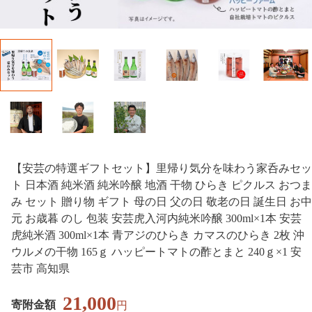
【安芸の特選ギフトセット】里帰り気分を味わう家呑みセッ
ト 日本酒 純米酒 純米吟醸 地酒 干物 ひらき ピクルス おつま
み セット 贈り物 ギフト 母の日 父の日 敬老の日 誕生日 お中
元 お歳暮 のし 包装 安芸虎入河内純米吟醸 300ml×1本 安芸
虎純米酒 300ml×1本 青アジのひらき カマスのひらき 2枚 沖
ウルメの干物 165ｇ ハッピートマトの酢とまと 240ｇ×1 安
芸市 高知県
21,000
寄附金額
円