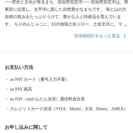
~~~歴史と文化が香るまち 高知県安芸市~~~ 高知県安芸市は、県
東部に位置し、太平洋に面した自然豊かなまちです。 海と山の大
自然の恵みをたっぷりうけて、豊かな人と特産品を育んでいま
す。 ちりめんじゃこに、幻の地鶏土佐ジロー、土佐文旦に、マン
ゴーと美味しいもんがたくさん！ これからも安芸市の魅力をいっ
自治体紹介をもっと見る
ぱいお届けしていきます！ 応援よろしくお願いいたします♪ 皆様
のご意見をお聞かせください。 〒784-8501 高知県安芸市土居82-
1 安芸市 商工観光水産課 電話 ：050-1730-1320 FAX ：050-37
30-4146 メール：aki@furusato-supports.com
お支払い方法
au PAY カード（番号入力不要）
au PAY 残高
au PAY（auかんたん決済）通信料金合算
クレジットカード決済（VISA、Master、JCB、Diners、AMEX）
お申し込みに関して