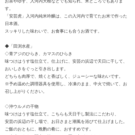
お茶やゆず、入河内大根などでも知られ、米どころでもありま
す。
「安芸虎」入河内純米吟醸は、この入河内で育てたお米で作った
日本酒。
スッキリした味わいで、お食事にも合うお酒です。
◆「田渕水産」
◇青アジのひらき、カマスのひらき
味つけはうす塩仕立て。仕上げに、安芸の浜辺で天日に干して、
おいしさをぐっと引き出します。
どちらも肉厚で、焼くと香ばしく、ジューシーな味わいです。
※予め温めた調理器具を使用し、冷凍のまま、中火で焼いて、お
召し上がりください。
◇沖ウルメの干物
味つけはうす塩仕立て。こちらも天日干し製法にこだわり、
安芸の浜辺の干し場で、お日さまと潮風を浴びて仕上げました。
ご飯のおともに、晩酌の肴に、おすすめです。