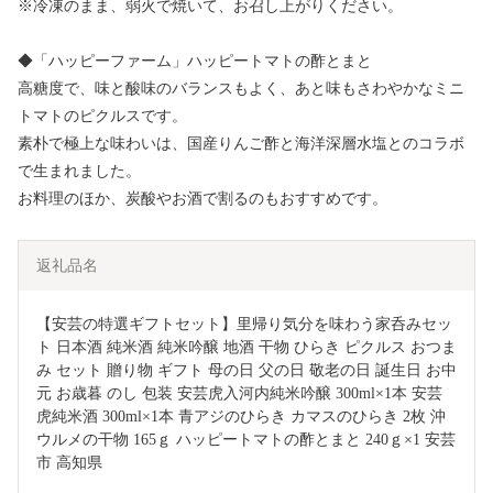
※冷凍のまま、弱火で焼いて、お召し上がりください。
◆「ハッピーファーム」ハッピートマトの酢とまと
高糖度で、味と酸味のバランスもよく、あと味もさわやかなミニ
トマトのピクルスです。
素朴で極上な味わいは、国産りんご酢と海洋深層水塩とのコラボ
で生まれました。
お料理のほか、炭酸やお酒で割るのもおすすめです。
返礼品名
【安芸の特選ギフトセット】里帰り気分を味わう家呑みセッ
ト 日本酒 純米酒 純米吟醸 地酒 干物 ひらき ピクルス おつま
み セット 贈り物 ギフト 母の日 父の日 敬老の日 誕生日 お中
元 お歳暮 のし 包装 安芸虎入河内純米吟醸 300ml×1本 安芸
虎純米酒 300ml×1本 青アジのひらき カマスのひらき 2枚 沖
ウルメの干物 165ｇ ハッピートマトの酢とまと 240ｇ×1 安芸
市 高知県