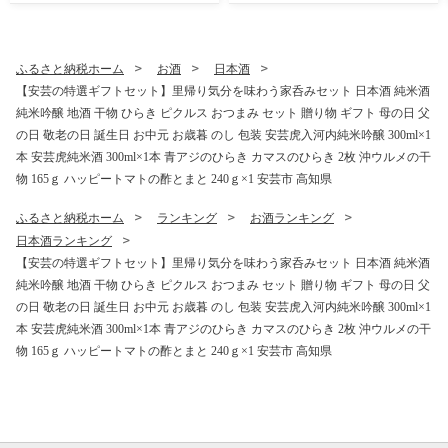
惣菜 料理 あおあじ おかず お
シンプル 朝食 おやつ サンド
惣菜 晩酌 青アジのひらき 高
アレンジ レシピ 解凍 個包装
知県産 国産 和食 伝統食 常備
お取り寄せ ギフト プレゼン
食 簡単調理 タンパク質 DHA
ト 人気 おすすめ リピート 低
ふるさと納税ホーム
お酒
日本酒
田渕水産
カロリー ダイエット スイー
【安芸の特選ギフトセット】里帰り気分を味わう家呑みセット 日本酒 純米酒
ツ 食べ比べ 焼きたて 便利 こ
純米吟醸 地酒 干物 ひらき ピクルス おつまみ セット 贈り物 ギフト 母の日 父
だわり ベーグル 冷凍保存 食
品 おいしい 高知県 安芸市
の日 敬老の日 誕生日 お中元 お歳暮 のし 包装 安芸虎入河内純米吟醸 300ml×1
本 安芸虎純米酒 300ml×1本 青アジのひらき カマスのひらき 2枚 沖ウルメの干
物 165ｇ ハッピートマトの酢とまと 240ｇ×1 安芸市 高知県
ふるさと納税ホーム
ランキング
お酒ランキング
日本酒ランキング
【安芸の特選ギフトセット】里帰り気分を味わう家呑みセット 日本酒 純米酒
純米吟醸 地酒 干物 ひらき ピクルス おつまみ セット 贈り物 ギフト 母の日 父
の日 敬老の日 誕生日 お中元 お歳暮 のし 包装 安芸虎入河内純米吟醸 300ml×1
本 安芸虎純米酒 300ml×1本 青アジのひらき カマスのひらき 2枚 沖ウルメの干
物 165ｇ ハッピートマトの酢とまと 240ｇ×1 安芸市 高知県