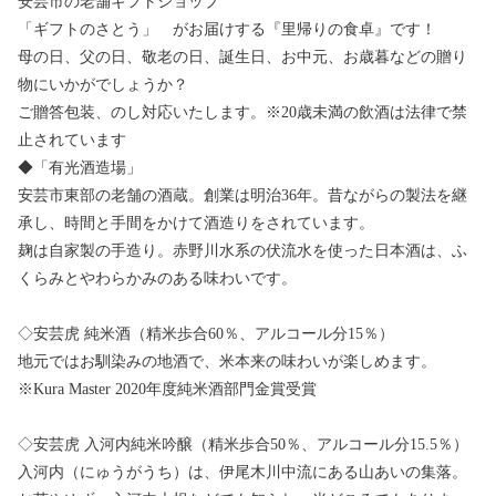
安芸市の老舗ギフトショップ
「ギフトのさとう」 がお届けする『里帰りの食卓』です！
母の日、父の日、敬老の日、誕生日、お中元、お歳暮などの贈り
物にいかがでしょうか？
ご贈答包装、のし対応いたします。※20歳未満の飲酒は法律で禁
止されています
◆「有光酒造場」
安芸市東部の老舗の酒蔵。創業は明治36年。昔ながらの製法を継
承し、時間と手間をかけて酒造りをされています。
麹は自家製の手造り。赤野川水系の伏流水を使った日本酒は、ふ
くらみとやわらかみのある味わいです。
◇安芸虎 純米酒（精米歩合60％、アルコール分15％）
地元ではお馴染みの地酒で、米本来の味わいが楽しめます。
※Kura Master 2020年度純米酒部門金賞受賞
◇安芸虎 入河内純米吟醸（精米歩合50％、アルコール分15.5％）
入河内（にゅうがうち）は、伊尾木川中流にある山あいの集落。