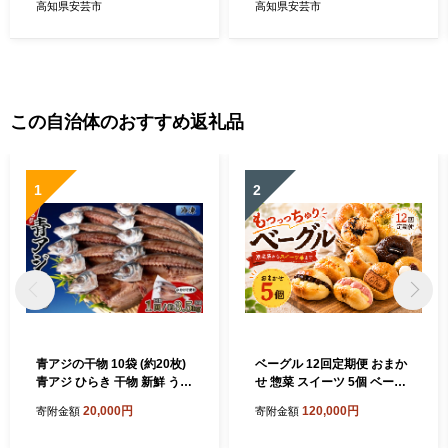
生酒 ) 飲みやすい 甘口 地酒
吟醸 一升瓶 蔵元 土佐 酒造
高知県安芸市
高知県安芸市
清酒 酒 お酒 さけ 純米 吟醸
酒蔵 国産 米 フルーティー お
蔵元 土佐 酒造 酒蔵 国産 米
米 香り にほんしゅ sake 食
フルーティー お米 香り sake
中酒 ワイン グラス 合う こだ
こだわり 手造り 日本酒 飲み
わり 手造り 日本酒 飲み比べ
比べ お中元 お歳暮 ギフト 贈
お中元 お歳暮 ギフト 贈答 贈
答 贈り物 誕生日 敬老の日 お
り物 誕生日 敬老の日 お祝い
この自治体のおすすめ返礼品
祝い 安芸市 高知県 有光酒造
安芸市 高知県 有光酒造場
場
1
2
青アジの干物 10袋 (約20枚)
ベーグル 12回定期便 おまか
青アジ ひらき 干物 新鮮 うす
せ 惣菜 スイーツ 5個 ベーグ
塩 天日干し 肉厚 ジューシー
ル 冷凍 ベーグル パン 詰め合
20,000円
120,000円
寄附金額
寄附金額
あじ ご飯のおかず 酒の肴 魚
わせ 国産小麦 自家酵母 天然
料理 鯵 おつまみ 魚貝 魚介
酵母 もちもち 手作り 自家製