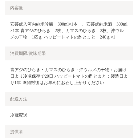
内容量
安芸虎入河内純米吟醸　300ml×1本　、安芸虎純米酒　300ml
×1本 青アジのひらき　2枚、カマスのひらき　2枚、沖ウル
メの干物　165ｇ ハッピートマトの酢とまと　240ｇ×1
消費期限/賞味期限
青アジのひらき・カマスのひらき・沖ウルメの干物：お届け
日より冷凍保存で20日 ハッピートマトの酢とまと：製造日よ
り1年 ※開封後はお早めにお召し上がりください
配送方法
冷蔵配送
提供者