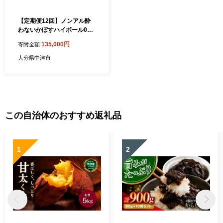
【定期便12回】ノンアル酔
わないかぼすハイボール0%
340ml×24本 | お酒 酒 ノンア
135,000円
寄附金額
ルコール アルコール0％ 大分
県産かぼす使用 九州産 チュ
大分県中津市
ーハイ かぼすサワー かぼす
カボス ハイボール 大分県 中
津市
この自治体のおすすめ返礼品
1
2