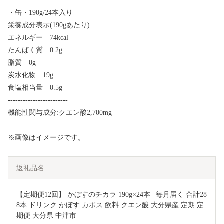
・缶・190g/24本入り
栄養成分表示(190gあたり)
エネルギー 74kcal
たんぱく質 0.2g
脂質 0g
炭水化物 19g
食塩相当量 0.5g
------------------------
機能性関与成分:クエン酸2,700mg
※画像はイメージです。
返礼品名
【定期便12回】 かぼすのチカラ 190g×24本 | 毎月届く 合計28
8本 ドリンク かぼす カボス 飲料 クエン酸 大分県産 定期 定
期便 大分県 中津市