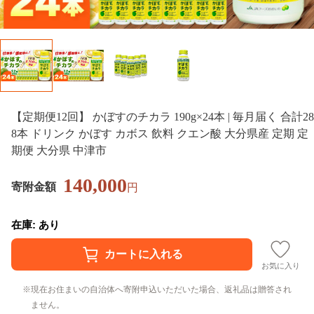
【定期便12回】 かぼすのチカラ 190g×24本 | 毎月届く 合計28
8本 ドリンク かぼす カボス 飲料 クエン酸 大分県産 定期 定
期便 大分県 中津市
140,000
寄附金額
円
在庫: あり
お気に入り
現在お住まいの自治体へ寄附申込いただいた場合、返礼品は贈答され
ません。