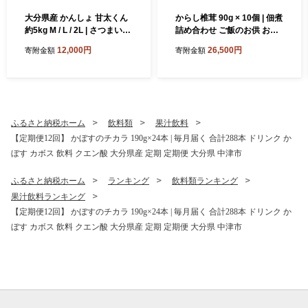
大分県産 かんしょ 甘太くん
からし椎茸 90g × 10個 | 佃煮
約5kg M / L / 2L | さつまいも
詰め合わせ ご飯のお供 おか
さつま芋 サツマイモ 芋 いも
ず おつまみ 肉厚 しいたけ 椎
12,000円
26,500円
寄附金額
寄附金額
紅はるか べにはるか 焼き芋
茸 シイタケ 辛子 からし カラ
おやつ ブランド 九州産 国産
シ 惣菜 懐かしい味 九州産 大
大分県 中津市
分県 中津市
ふるさと納税ホーム
飲料類
果汁飲料
【定期便12回】 かぼすのチカラ 190g×24本 | 毎月届く 合計288本 ドリンク か
ぼす カボス 飲料 クエン酸 大分県産 定期 定期便 大分県 中津市
ふるさと納税ホーム
ランキング
飲料類ランキング
果汁飲料ランキング
【定期便12回】 かぼすのチカラ 190g×24本 | 毎月届く 合計288本 ドリンク か
ぼす カボス 飲料 クエン酸 大分県産 定期 定期便 大分県 中津市