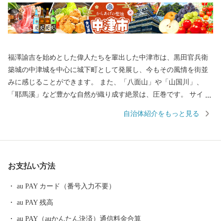
福澤諭吉を始めとした偉人たちを輩出した中津市は、黒田官兵衛
築城の中津城を中心に城下町として発展し、今もその風情を街並
みに感じることができます。 また、「八面山」や「山国川」、
「耶馬溪」など豊かな自然が織り成す絶景は、圧巻です。 サイク
リングロードなど、大自然を利用したアクティビティも楽しめま
自治体紹介をもっと見る
す。 もちろん、市内には温泉スポットも点在しており、‘おんせん
県おおいた’を楽しむことができます。 グルメは、からあげの聖地
「中津からあげ」、数々の海の幸や山の幸などが自慢です。 ふる
さと納税を通して魅力を発信していきたいと思います。
お支払い方法
au PAY カード（番号入力不要）
au PAY 残高
au PAY（auかんたん決済）通信料金合算