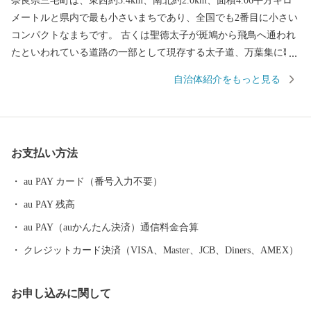
奈良県三宅町は、東西約3.4km、南北約2.0km、面積4.06平方キロ
メートルと県内で最も小さいまちであり、全国でも2番目に小さい
コンパクトなまちです。 古くは聖徳太子が斑鳩から飛鳥へ通われ
たといわれている道路の一部として現存する太子道、万葉集に歌
われた唯一の花である「あざさ」、社会福祉事業の先駆者といわ
自治体紹介をもっと見る
れている忍性菩薩の生誕の地など歴史と文化が香るまちです。 地
場産業では、革製品製造業、特に野球用グローブ・スパイクなど
のスポーツ用品が地域ブランドとなっており、その品質の高さは
全国から注目を集めています。また、奈良盆地の肥沃な耕作地を
お支払い方法
有することから、豊かな農産物が生産されています。
au PAY カード（番号入力不要）
au PAY 残高
au PAY（auかんたん決済）通信料金合算
クレジットカード決済（VISA、Master、JCB、Diners、AMEX）
お申し込みに関して