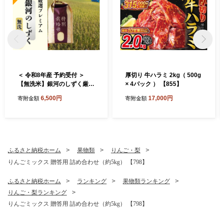
＜ 令和8年産 予約受付 ＞
厚切り 牛ハラミ 2kg（ 500g
【無洗米】銀河のしずく厳選
× 4パック ） 【855】
プレミアム（減農薬・減化学
6,500円
17,000円
寄附金額
寄附金額
肥料）2kg 【2083】
ふるさと納税ホーム
果物類
りんご・梨
りんごミックス 贈答用 詰め合わせ（約5kg） 【798】
ふるさと納税ホーム
ランキング
果物類ランキング
りんご・梨ランキング
りんごミックス 贈答用 詰め合わせ（約5kg） 【798】