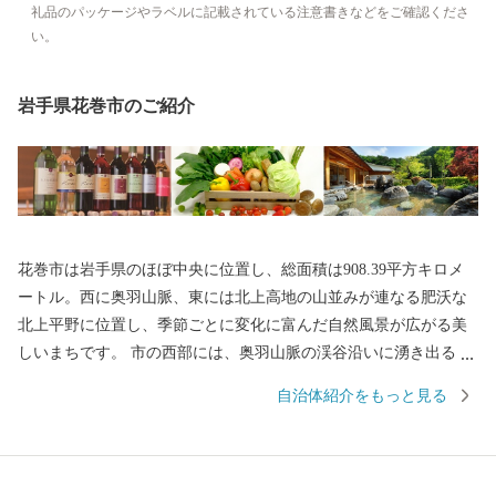
礼品のパッケージやラベルに記載されている注意書きなどをご確認くださ
い。
岩手県花巻市のご紹介
花巻市は岩手県のほぼ中央に位置し、総面積は908.39平方キロメ
ートル。西に奥羽山脈、東には北上高地の山並みが連なる肥沃な
北上平野に位置し、季節ごとに変化に富んだ自然風景が広がる美
しいまちです。 市の西部には、奥羽山脈の渓谷沿いに湧き出る花
巻温泉郷があります。周辺は県立自然公園に指定され、立ちのぼ
自治体紹介をもっと見る
る湯けむりと深山の緑、目の前を流れる清流が、情緒豊かな風景
を醸し出します。 また、宮沢賢治や萬鉄五郎などの世界的に知ら
れる先人を輩出するとともに、早池峰神楽や鹿踊りなどの郷土芸
能、日本三大杜氏のひとつ南部杜氏、さき織り、ホームスパン等