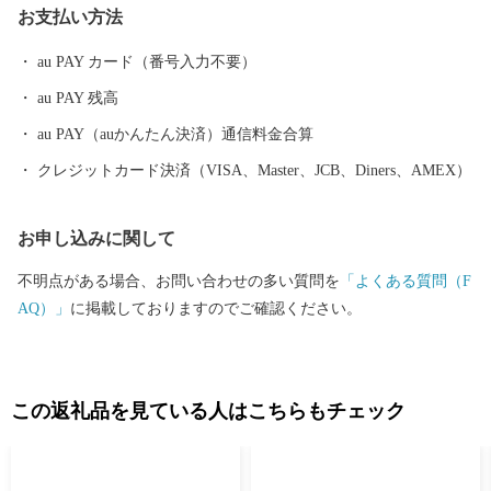
お支払い方法
の優れた技術が多く伝えられています。さらに、岩手県内唯一の
花巻空港があり、東北新幹線新花巻駅や東北自動車道、東北横断
au PAY カード（番号入力不要）
自動車道などの高速交通網が整備されるなど、北東北の高速交通
au PAY 残高
網の結節点という極めて恵まれた拠点性を有しています。
au PAY（auかんたん決済）通信料金合算
クレジットカード決済（VISA、Master、JCB、Diners、AMEX）
お申し込みに関して
不明点がある場合、お問い合わせの多い質問を
「よくある質問（F
AQ）」
に掲載しておりますのでご確認ください。
この返礼品を見ている人はこちらもチェック