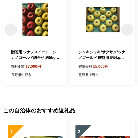
贈答用 シナノスイート、シ
シャキシャキ!サクサク!シナ
ナノゴールド詰合せ 約5kg
ノゴールド 贈答用 約5kg【1
【1551865】
550107】
17,000円
15,000円
寄附金額
寄附金額
長野県中野市
長野県中野市
この自治体のおすすめ返礼品
1
2