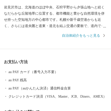
岩見沢市は、北海道のほぼ中央、石狩平野から夕張山地へと続く
なだらかな丘陵地帯に位置する、都市機能と豊かな自然環境を併
せ持った空知地方の中心都市です。札幌や新千歳空港からも近
く、さらには道央圏と道東・道北を結ぶ交通の要衝で、道内でも
早くから多くの人々や物資が行き交い、現在でも市内を歩くと当
自治体紹介をもっと見る
時から培われた芸術や文化の薫りが感じられます。基幹産業は農
業で、市域の西側には石狩川が生んだ肥沃な土壌に広大な水田や
畑が広がり、また市域東側の斜面には「りんご」や「ぶどう」な
どの果樹園が連なります。冬の大地を覆う真白な雪と厳しい寒さ
お支払い方法
は、春から秋にかけて、私たちに多くの恵みを与えてくれます。
岩見沢市では、市外から、ご寄附という形で当市を応援いただい
au PAY カード（番号入力不要）
た方に対し、感謝の意を伝えるとともに、地域の魅力をより深く
au PAY 残高
知っていただくため、特産品を贈呈（返礼品）しています。 ＝岩
見沢市ふるさと応援寄附に関するお知らせとお願い＝ （１）「岩
au PAY（auかんたん決済）通信料金合算
見沢市ふるさと応援寄附業務」の委託について 岩見沢市では、
クレジットカード決済（VISA、Master、JCB、Diners、AMEX）
ふるさと応援寄附の募集、受付、返礼品の調達・発送、ワンスト
ップ特例申請書受付等の業務を株式会社シフトセブンコンサルテ