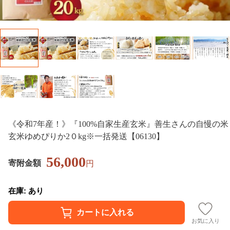
《令和7年産！》『100%自家生産玄米』善生さんの自慢の米
玄米ゆめぴりか2０kg※一括発送【06130】
56,000
寄附金額
円
在庫: あり
お気に入り