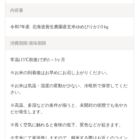
内容量
令和7年産  北海道善生農園産玄米ゆめぴりか2０kg
消費期限/賞味期限
常温(15℃前後)で約1～3ヶ月
※お米の到着後はお早めにお召し上がりください。
※お米は気温・湿度の変動が少ない、冷暗所で保管してくだ
さい。
※高温、多湿などの条件が揃うと、未開封の状態でも虫やカ
ビが発生します。
※長く空気に触れると食味の低下、変色などが起きます。
※玄米にて発送致しますので、精米する際はお近くのコイン