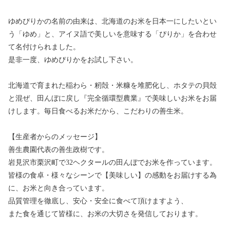
ゆめぴりかの名前の由来は、北海道のお米を日本一にしたいとい
う「ゆめ」と、アイヌ語で美しいを意味する「ぴりか」を合わせ
て名付けられました。
是非一度、ゆめぴりかをお試し下さい。
北海道で育まれた稲わら・籾殻・米糠を堆肥化し、ホタテの貝殻
と混ぜ、田んぼに戻し『完全循環型農業』で美味しいお米をお届
けします。毎日食べるお米だから、こだわりの善生米。
【生産者からのメッセージ】
善生農園代表の善生政樹です。
岩見沢市栗沢町で32ヘクタールの田んぼでお米を作っています。
皆様の食卓・様々なシーンで【美味しい】の感動をお届けする為
に、お米と向き合っています。
品質管理を徹底し、安心・安全に食べて頂けますよう、
また食を通じて皆様に、お米の大切さを発信しております。