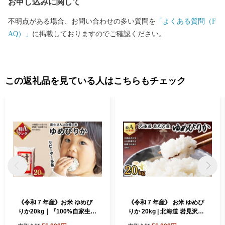
お申し込みに関して
ィングに委託しています。当市へのふるさと納税に係る関係書類
は受託者であるシフトセブンコンサルティング、返礼品は返礼品
不明点がある場合、お問い合わせの多い質問を
「よくある質問（F
取扱業者から、直接、発送されます。委託に際しては、岩見沢市
AQ）」
に掲載しておりますのでご確認ください。
個人情報保護条例、その他関係法令に基づき、寄附者の皆様から
収集した個人情報について守秘義務を課すとともに、目的外使用
を禁じるなどの措置を講じています。 （２）ご寄附のお申込から
返礼品発送まで ご寄附に係る返礼品は、当市への入金確認後
この返礼品を見ている人はこちらもチェック
に手配し発送しています。各決済方法による市への入金確認に要
する期間は概ね以下のとおりです。 クレジット：通常、クレ
ジット決済日の即日確認 郵便振替 ：入金から最長で２週間
程度 銀行振込 ：入金当日から翌営業日に確認 （３）ご寄附
にあたって 一度、納入いただいたご寄附については、返金す
ることはできませんので、返礼品を選択する際は、品質や規格、
数量、お届け時期などを十分ご確認いただきますよう、お願いい
たします。
《令和 7 年産》お米 ゆめぴ
《令和 7 年産》 お米 ゆめぴ
りか20kg｜『100%自家生産
りか 20kg | 北海道 岩見沢産
精米』善生さんの自慢の米
米 白米 お米 精米 北海道 岩