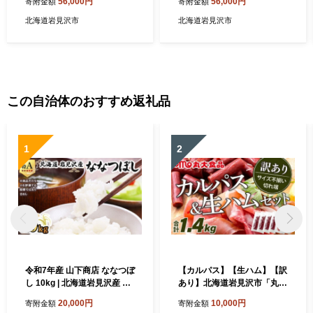
56,000円
56,000円
寄附金額
寄附金額
※一括発送 北海道 岩見沢市
見沢市 山下商店
【06129】
北海道岩見沢市
北海道岩見沢市
この自治体のおすすめ返礼品
1
2
令和7年産 山下商店 ななつぼ
【カルパス】【生ハム】【訳
し 10kg | 北海道岩見沢産 な
あり】北海道岩見沢市「丸大
なつぼし 米 白米 お米 岩見沢
食品」「訳アリ・不揃い・規
20,000円
10,000円
寄附金額
寄附金額
市
格外」カルパスと生ハムセッ