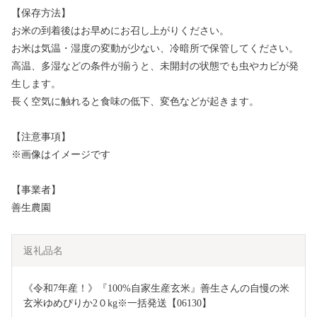
【保存方法】
お米の到着後はお早めにお召し上がりください。
お米は気温・湿度の変動が少ない、冷暗所で保管してください。
高温、多湿などの条件が揃うと、未開封の状態でも虫やカビが発
生します。
長く空気に触れると食味の低下、変色などが起きます。
【注意事項】
※画像はイメージです
【事業者】
善生農園
返礼品名
《令和7年産！》『100%自家生産玄米』善生さんの自慢の米 
玄米ゆめぴりか2０kg※一括発送【06130】