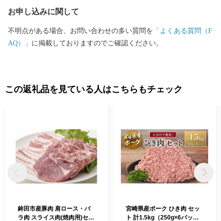
■□■……………………………………………………… お礼の品・証
お申し込みに関して
明書等のお問い合わせはこちらへ 鉾田市ふるさと納税担当 ＴＥ
Ｌ 050-1732-3090(平日9:00~17:00) ＦＡＸ 050-3537-0431 メー
不明点がある場合、お問い合わせの多い質問を
「よくある質問（F
ル hokota@furusato-supports.com ※2026年3月31日までにご寄附い
AQ）」
に掲載しておりますのでご確認ください。
ただいた方は、下記連絡先へお問い合わせください。 ＴＥＬ 02
91-36-7655(平日8:30～17:15) ＦＡＸ 0291-32-2128 メール h.furus
ato@city.hokota.lg.jp
………………………………………………………■□■
この返礼品を見ている人はこちらもチェック
鉾田市産豚肉 肩ロース・バ
宮崎県産ポーク ひき肉 セッ
ラ肉 スライス肉(焼肉用)セッ
ト 計1.5kg（250g×6パッ