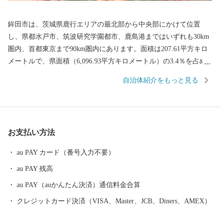
鉾田市は、茨城県鹿行エリアの最北部から中央部にかけて位置
し、県都水戸市、筑波研究学園都市、鹿島港まではいずれも30km
圏内、首都東京まで90km圏内にあります。面積は207.61平方キロ
メートルで、県面積（6,096.93平方キロメートル）の3.4％を占め
ています。東の鹿島灘に沿って位置する鉾田市は、北は涸沼、南
自治体紹介をもっと見る
は北浦に接し、内陸部のほとんどは平坦地で、その平坦な地形と
温和な気候を活かした農業が基幹産業であり、首都圏全体の食料
供給地域となっています。主な農産物として、メロン、イチゴな
どのほか、みず菜、トマト、甘藷（さつまいも）、ごぼうといっ
お支払い方法
た農産物の栽培でも全国有数の生産地として知られています。 市
の花「ヒマワリ」・市の木「サクラ」・市の鳥「ウグイス」 鉾田
au PAY カード（番号入力不要）
市PRキャラクター「ほこまる」は、豊富な農産物をはじめとする
au PAY 残高
鉾田市の魅力を日本中にPRするために、全国からの公募により誕
生しました。その可愛らしいルックスと明るい性格で、またたく
au PAY（auかんたん決済）通信料金合算
間にみんなの人気者に。今日もどこかで鉾田市のためにがんばっ
クレジットカード決済（VISA、Master、JCB、Diners、AMEX）
ている「ほこまる」。見かけたら、応援してあげてくださいね。