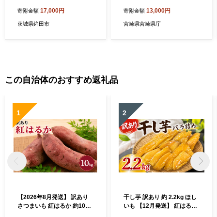
ト(各800g 計1.6kg)
ク） 国産 豚肉 ミンチ 挽き肉
17,000円
13,000円
寄附金額
寄附金額
小分け
茨城県鉾田市
宮崎県宮崎県庁
この自治体のおすすめ返礼品
1
2
【2026年8月発送】 訳あり
干し芋 訳あり 約 2.2kg ほし
さつまいも 紅はるか 約10kg
いも 【12月発送】 紅はるか
サツマイモ さつま芋 甘藷 熟
平干し 干しいも さつまいも