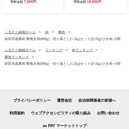
7,000円
10,000円
寄附金額
寄附金額
成芋 熟成いも いも 芋 イモ
国産 芋 いも べにはるか hosi
焼き芋 やきいも 不揃い 規格
imo スイーツ お菓子 おやつ
外 野菜 おやつ 旬 農家直送
和菓子 和スイーツ 規格外 シ
茨城 鉾田 ほこた 株式会社井
ロタ 訳アリ 不揃い バラ詰め
川農園
茨城県 鉾田市 かしむらや
ふるさと納税ホーム
肉
豚肉
鉾田市産豚肉 豚挽き肉(800g)・切り落とし(1.2kg)セット(計2kg) ひき肉 小間
ふるさと納税ホーム
ランキング
肉ランキング
豚肉ランキング
鉾田市産豚肉 豚挽き肉(800g)・切り落とし(1.2kg)セット(計2kg) ひき肉 小間
プライバシーポリシー
運営会社
自治体関係者の皆様へ
利用規約
ウェブアクセシビリティの取り組み
お問い合わせ
au PAY マーケットトップ