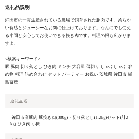
返礼品説明
鉾田市の一貫生産されている農場で飼育された豚肉です。柔らか
い食感とジューシーなお肉に仕上げております。なんにでも使え
る小間と安心してお使いできる挽き肉です。料理の幅も広がりま
すよ。
<検索キーワード>
豚 豚肉 切り落とし ひき肉 ミンチ 大容量 薄切り しゃぶしゃぶ 炒
め物 料理 詰め合わせ セット パーティー お祝い 茨城県 鉾田市 飯
島畜産
返礼品名
 鉾田市産豚肉 豚挽き肉(800g)・切り落とし(1.2kg)セット(計2
kg) ひき肉 小間