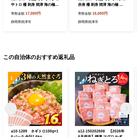
中トロ 柵 刺身 焼津 海の極
赤身 柵 刺身 焼津 海の極 計6
計400g 200g×2
00g 200g×3
17,000円
16,000円
寄附金額
寄附金額
静岡県焼津市
静岡県焼津市
この自治体のおすすめ返礼品
1
2
a10-1289 ネギトロ100g×1
a12-150202608 【2026年
6パック 合計1.6kg
8月発送】焼津 マグロ ねぎと