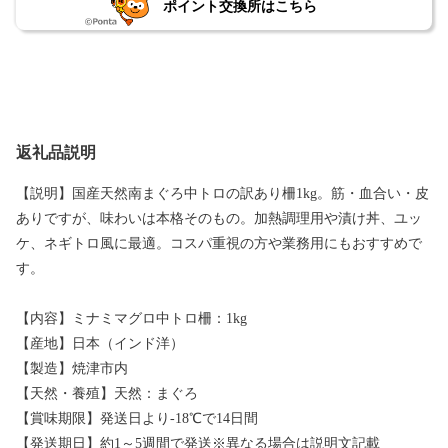
ポイント交換所はこちら
返礼品説明
【説明】国産天然南まぐろ中トロの訳あり柵1kg。筋・血合い・皮
ありですが、味わいは本格そのもの。加熱調理用や漬け丼、ユッ
ケ、ネギトロ風に最適。コスパ重視の方や業務用にもおすすめで
す。
【内容】ミナミマグロ中トロ柵：1kg
【産地】日本（インド洋）
【製造】焼津市内
【天然・養殖】天然：まぐろ
【賞味期限】発送日より-18℃で14日間
【発送期日】約1～5週間で発送※異なる場合は説明文記載