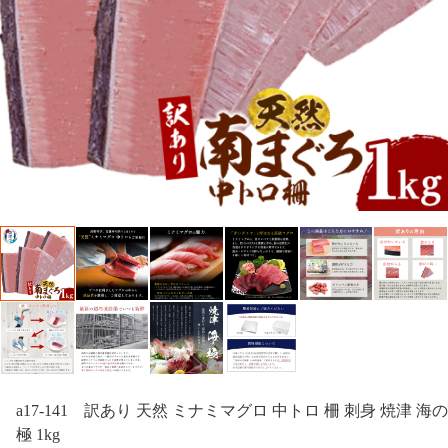
a17-141 訳あり 天然 ミナミマグロ 中トロ 柵 刺身 焼津 海の
極 1kg