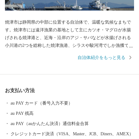
焼津市は静岡県の中部に位置する自治体で、温暖な気候なまちで
す。焼津市には遠洋漁業の基地として主にカツオ・マグロが水揚
げされる焼津港と、近海・沿岸のアジ・サバなどが水揚げされる
小川港の2つを総称した焼津漁港、シラスや駿河湾でしか漁獲でき
ないサクラエビが水揚げされる大井川港があります。そのため、
自治体紹介をもっと見る
焼津では水産加工業も全国屈指の生産地となっており、カツオ節
など様々な種類の水産物を特産品としています。また、温暖な気
候と大井川を水源とする豊かな水など自然条件に恵まれ、米やい
ちご、茶、みかんなどの農業も豊富です。ぜひ、焼津市の特産品
お支払い方法
をお楽しみください。
au PAY カード（番号入力不要）
au PAY 残高
au PAY（auかんたん決済）通信料金合算
クレジットカード決済（VISA、Master、JCB、Diners、AMEX）