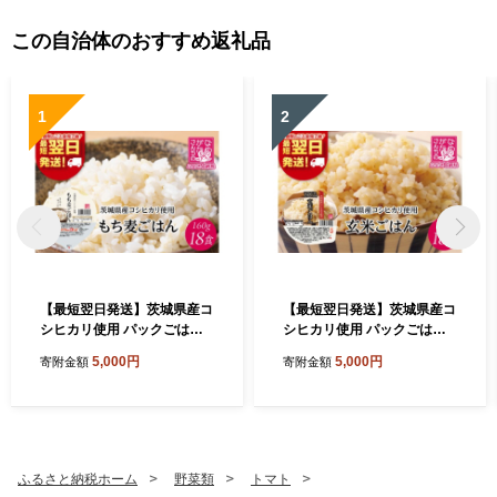
この自治体のおすすめ返礼品
1
2
【最短翌日発送】茨城県産コ
【最短翌日発送】茨城県産コ
シヒカリ使用 パックごはん
シヒカリ使用 パックごはん
(もち麦) 160g×18食｜コシヒ
(玄米) 160g×18食｜コシヒカ
5,000円
5,000円
寄附金額
寄附金額
カリ こしひかり もち麦 パッ
リ こしひかり 玄米 パックご
クご飯 パックごはん 備蓄 防
飯 パックごはん 備蓄 防災 簡
災 簡単 最短翌日 スピード発
単 最短翌日 スピード発送 茨
送 茨城県 行方市(HE-5)
城県 行方市(HE-6)
ふるさと納税ホーム
野菜類
トマト