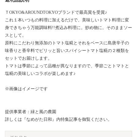
ＴOKYO&AROUNDTOKYOブランドで最高賞を受賞♪
これ１本いつもの料理に加えるだけで、美味しいトマト料理に変
身できちゃう万能調味料!!煮込み料理に。炒め物に。そのままソー
スとして。
原料にこだわり無添加のトマト塩糀とそれをベースに島唐辛子の
味香りと香辛料でピリッと旨いスパイシートマト塩糀の２種類を
セットでお届けします。
トマトは季節によって品種が異なりますので、季節ごとトマトと
塩糀の美味しいコラボが楽しめます♪
※画像はイメージです
提供事業者：緑と風の農園
詳しくは『なめがた日和』内特集記事を御覧ください。