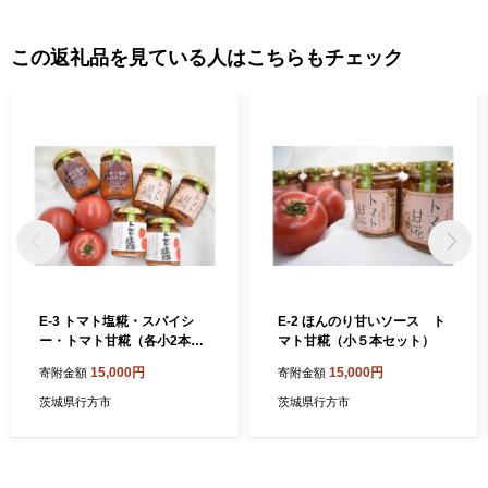
この返礼品を見ている人はこちらもチェック
E-3 トマト塩糀・スパイシ
E-2 ほんのり甘いソース ト
ー・トマト甘糀（各小2本セ
マト甘糀（小５本セット）
ット）
15,000円
15,000円
寄附金額
寄附金額
茨城県行方市
茨城県行方市