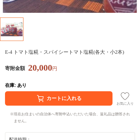
E-4 トマト塩糀・スパイシートマト塩糀(各大・小2本)
20,000
寄附金額
円
在庫: あり
お気に入り
現在お住まいの自治体へ寄附申込いただいた場合、返礼品は贈答され
ません。
配送時期：