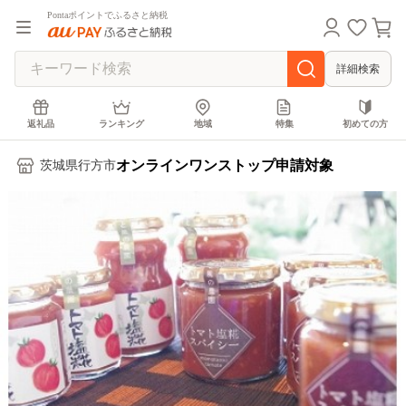
Pontaポイントでふるさと納税
詳細検索
返礼品
ランキング
地域
特集
初めての方
オンラインワンストップ申請対象
茨城県行方市