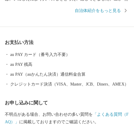
風土に包まれて織りなされてきたまち、行方市です。 ■□
自治体紹介をもっと見る
■……………………………………………………… お礼の品・証明
書等のお問い合わせはこちらへ 行方市 企画部 魅力発信課 電 話：
050-3642-0557（平日8時30分～17時30分） ＦＡＸ：0942-80-5740
メール：namegata@furusato-ss.com
お支払い方法
………………………………………………………■□■
au PAY カード（番号入力不要）
au PAY 残高
au PAY（auかんたん決済）通信料金合算
クレジットカード決済（VISA、Master、JCB、Diners、AMEX）
お申し込みに関して
不明点がある場合、お問い合わせの多い質問を
「よくある質問（F
AQ）」
に掲載しておりますのでご確認ください。