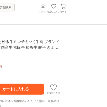
詳細検索
ログイン
お気に入り
カート
方
松阪牛ミンチカツ ( 牛肉 ブランド
牛 国産牛 松阪牛 松坂牛 餃子 ぎょう
 松阪牛餃子 高級ギョーザ ミンチカ
ツ 松阪牛ミンチカツ 冷凍 自宅用 贈
阪牛 三重県 松阪市 ) 【1-181】
円
お気に入り
の自治体へ寄附申込いただいた場合、返礼品は
ん。