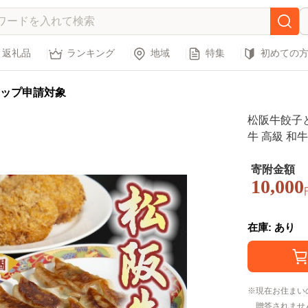
返礼品
ランキング
地域
特集
初めての
ップ申請対象
松阪牛餃子と
牛 高級 和
ざ ギョーザ
ツ メンチカ
寄附金額
10,000
答 ギフト 松
在庫: あり
現在お住まい
贈答されませ