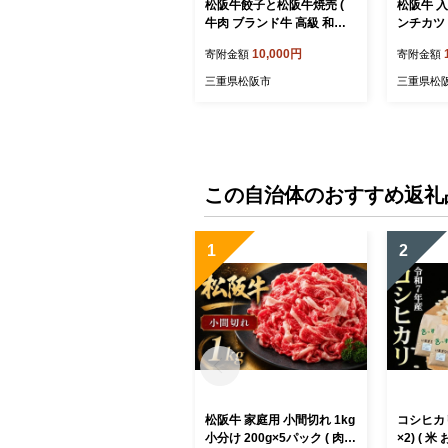
松阪牛餃子と松阪牛焼売 (
松阪牛 入
牛肉 ブランド牛 高級 和牛
ンチカツ 2
国産牛 松阪牛 松坂牛 餃子
肉 ブラン
10,000円
寄附金額
寄附金額
ぎょうざ ギョーザ 松阪牛餃
産牛 松阪
子 高級ギョーザ 焼売 シュ
ケ 松阪
三重県松阪市
三重県松
ーマイ 松阪牛焼売 冷凍 自
ツ メン
宅用 贈答 ギフト 松阪牛 三
ツ 冷凍 
重県 松阪市 ) 【1-182】
コロッケ
松阪牛 人
県 松阪市)
この自治体のおすすめ返礼
1
2
松阪牛 家庭用 小間切れ 1kg
コシヒカリ 
小分け 200g×5パック ( 肉
×2) ( 