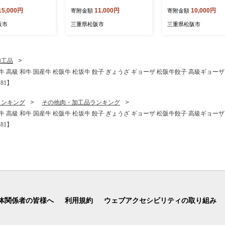
精米 こしひかり コ
個) ( レトルト カレー レトル
り 1kg 骨取り 骨無し
15,000円
11,000円
10,000円
寄附金額
寄附金額
 令和7年産コシヒ
トカレー 明治 銀座カリー
し 無添加 冷凍 鮭 
阪産コシヒカリ 三重
中辛 キーマ 人気 おすすめ
ム バラ凍結 さけ サ
阪市
三重県松阪市
三重県松阪市
)【002109A】
長期保存 災害 災害用 災害
け シャケ サーモン 
用品 災害用保存食 防災 防
品 おつまみ おかず 
災用 防災グッズ 防災用品
弁当【1-442】
食品 防災食 災害備蓄 災害
加工品
備蓄用 備蓄用 )【1.1-26】
牛 高級 和牛 国産牛 松阪牛 松坂牛 餃子 ぎょうざ ギョーザ 松阪牛餃子 高級ギョー
81】
ランキング
その他肉・加工品ランキング
牛 高級 和牛 国産牛 松阪牛 松坂牛 餃子 ぎょうざ ギョーザ 松阪牛餃子 高級ギョー
81】
体関係者の皆様へ
利用規約
ウェブアクセシビリティの取り組み