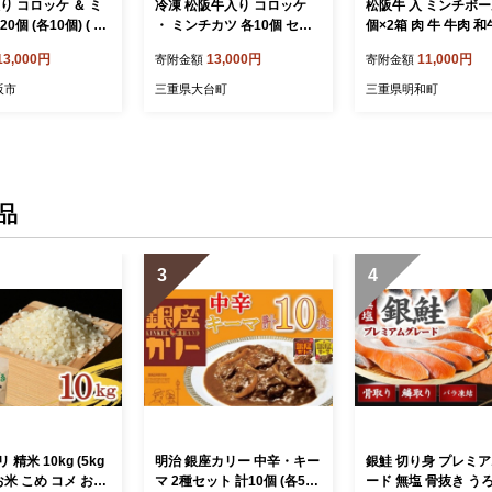
り コロッケ ＆ ミ
冷凍 松阪牛入り コロッケ
松阪牛 入 ミンチボール
0個 (各10個) ( 牛
・ ミンチカツ 各10個 セッ
個×2箱 肉 牛 牛肉 和
ド牛 高級 和牛 国
ト 計20個 ／ 瀬古食品 松阪
ンド牛 高級 国産 冷
13,000円
13,000円
11,000円
寄附金額
寄附金額
牛 松坂牛 コロッ
肉 名産 ブランド 霜ふり本
さと 人気 メンチカツ
牛コロッケ ミンチカ
舗 牛肉 お肉 肉 和牛 黒毛和
物 総菜 簡単 時短 
阪市
三重県大台町
三重県明和町
チカツ 牛肉ミンチカ
牛 国産 国産牛 松阪牛 ブラ
け お弁当 弁当 SS12
自宅用 贈答 ギフト
ンド牛 お惣菜 ご自宅用 家
 ミンチカツ 牛肉
庭用 ギフト 贈答用 産地直
気 おすすめ 三重
送 松阪 牛 三重県 大台町 (3
 【000098】
94)
品
3
4
精米 10kg (5kg
明治 銀座カリー 中辛・キー
銀鮭 切り身 プレミ
米 お米 こめ コメ おこ
マ 2種セット 計10個 (各5
ード 無塩 骨抜き う