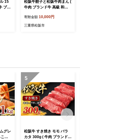
 15
松阪牛餃子と松阪牛肉まん (
牛 ブラ
牛肉 ブランド牛 高級 和牛
凍 ふる
国産牛 松阪牛 松坂牛 餃子
10,000円
寄附金額
 揚げ
ぎょうざ ギョーザ 松阪牛餃
揚げるだ
子 高級ギョーザ 肉まん 松
三重県松阪市
8
阪牛肉まん 冷凍 自宅用 贈
答 ギフト 松阪牛 三重県 松
阪市 ) 【1-176】
5
6
アムグレ
松阪牛 すき焼き モモ バラ
松阪牛切り落とし800g【00
ろこ取
カタ 300g ( 牛肉 ブランド牛
2456】