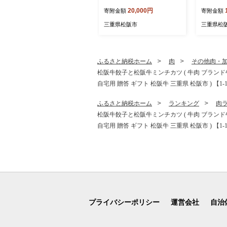
牛肉 ブランド牛 高級 和牛
め 白米 
20,000円
寄附金額
寄附金額
国産牛 松阪牛 松坂牛 小間
シヒカリ
切れ こま切れ 細切れ 牛肉
カリ 松
三重県松阪市
三重県松
切り落とし 松阪牛1kg 松阪
県 松阪市
牛切り落とし 小分け 牛肉 1
kg 冷凍 人気 おすすめ ラン
キング 三重県 松阪市 松阪
ふるさと納税ホーム
肉
その他肉・
牛 2万円 ) 【002361A】
松阪牛餃子と松阪牛ミンチカツ ( 牛肉 ブランド
自宅用 贈答 ギフト 松阪牛 三重県 松阪市 ) 【1-1
ふるさと納税ホーム
ランキング
肉
松阪牛餃子と松阪牛ミンチカツ ( 牛肉 ブランド
自宅用 贈答 ギフト 松阪牛 三重県 松阪市 ) 【1-1
プライバシーポリシー
運営会社
自治