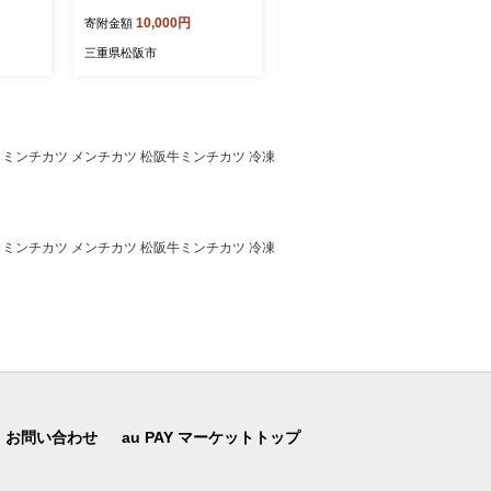
 骨な
高級 和牛 国産牛 松阪牛 松
10,000円
30,000円
寄附金額
寄附金額
プレミア
坂牛 霜降り 赤身 すき焼き
ケ しゃ
すきやき すき焼き用 すき焼
三重県松阪市
三重県松阪市
冷凍食
き用牛肉 牛肉すき焼き 松阪
鮭 惣菜
牛すき焼き 松坂牛すき焼き
人気 おすすめ ランキング
三重県 松阪市 松阪牛すき焼
き ) 【002419】
ザ ミンチカツ メンチカツ 松阪牛ミンチカツ 冷凍
ザ ミンチカツ メンチカツ 松阪牛ミンチカツ 冷凍
お問い合わせ
au PAY マーケットトップ