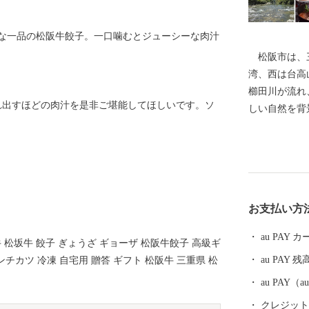
な一品の松阪牛餃子。一口噛むとジューシーな肉汁
松阪市は、三
湾、西は台高
櫛田川が流れ
ふれ出すほどの肉汁を是非ご堪能してほしいです。ソ
しい自然を背
きました。 
し）”をはじ
をそのまま残
歴史ロマンに
す。 松阪市
お支払い方
生活ができる
点から良いま
au PAY
牛 松坂牛 餃子 ぎょうざ ギョーザ 松阪牛餃子 高級ギ
めています。
au PAY 残
チカツ 冷凍 自宅用 贈答 ギフト 松阪牛 三重県 松
った・・・み
っていきます
au PAY
ぜひ皆さまの
クレジットカ