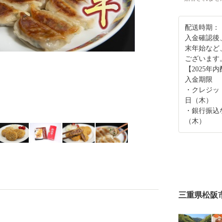
配送時期：
入金確認後
末年始など
ございます
【2025年
入金期限
・クレジット
日（木）
・銀行振込な
（木）
三重県松阪