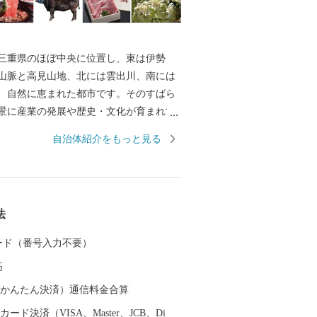
重県のほぼ中央に位置し、東は伊勢
山脈と高見山地、北には雲出川、南には
、自然に恵まれた都市です。そのすばら
景に産業の発展や歴史・文化が育まれて
全国的に有名な“松阪牛（まつさかう
自治体紹介をもっと見る
めとする誇り高き特産品や江戸時代の面影
す御城番屋敷、国内最大の船形埴輪など
あふれ、多くの歴史街道が交差していま
では、「子育てがしやすい」「安心して
法
」「働く場がある」など、さまざまな観
ちだと感じることのできる取り組みを進
 カード（番号入力不要）
 １０年後の将来像「ここに住んで良か
高
んな大好き松阪市」を実現するため頑張
ので、「ふるさと納税」制度を通じて、
（auかんたん決済）通信料金合算
応援をよろしくお願いいたします。
ード決済（VISA、Master、JCB、Di