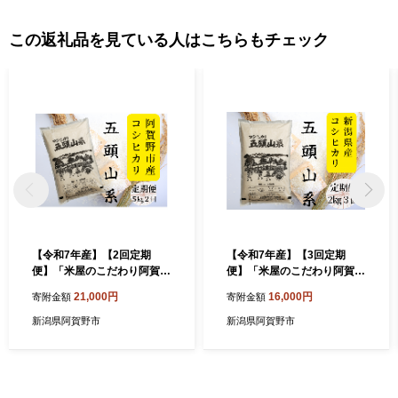
この返礼品を見ている人はこちらもチェック
【令和7年産】【2回定期
【令和7年産】【3回定期
便】「米屋のこだわり阿賀野
便】「米屋のこだわり阿賀野
市産」コシヒカリ5kg×2回
市産」コシヒカリ2kg×3回
21,000円
16,000円
寄附金額
寄附金額
新潟県 米 こめ コメ 白米 精
新潟県 米 こめ コメ 白米 精
米 1E05021
米 1E18016
新潟県阿賀野市
新潟県阿賀野市