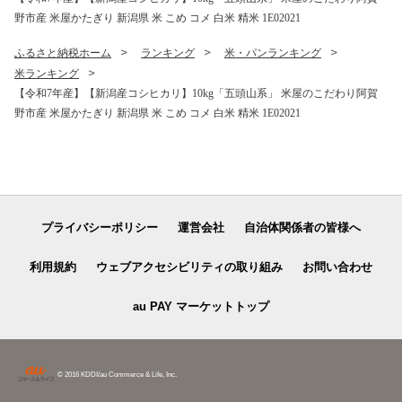
野市産 米屋かたぎり 新潟県 米 こめ コメ 白米 精米 1E02021
ふるさと納税ホーム
ランキング
米・パンランキング
米ランキング
【令和7年産】【新潟産コシヒカリ】10kg「五頭山系」 米屋のこだわり阿賀
野市産 米屋かたぎり 新潟県 米 こめ コメ 白米 精米 1E02021
プライバシーポリシー
運営会社
自治体関係者の皆様へ
利用規約
ウェブアクセシビリティの取り組み
お問い合わせ
au PAY マーケットトップ
© 2016 KDDI/au Commerce & Life, Inc.