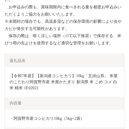
お申込みの際も、賞味期限内に食べきれる量を都度お申込みい
ただくようご協力をお願いいたします。
※未開封の場合でも、高温多湿などの保存環境の影響により虫や
カビが発生する可能性があります。
保存の際は、暗く涼しい場所（15℃以下推奨）で保存する、米
びつ用の虫よけを使用するなど適切な管理をお願いします。
返礼品名
【令和7年産】【新潟産コシヒカリ】10kg「五頭山系」 米屋
のこだわり阿賀野市産 米屋かたぎり 新潟県 米 こめ コメ 白
米 精米 1E02021
内容量
・阿賀野市産コシヒカリ10kg（5kg×2袋）