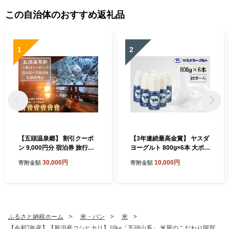
この自治体のおすすめ返礼品
1
2
【五頭温泉郷】 割引クーポ
【3年連続最高金賞】 ヤスダ
ン 9,000円分 宿泊券 旅行券
ヨーグルト 800g×6本 大ボト
チケット クーポン 天然 ラジ
ル ヨーグルト まるでスイー
30,000円
10,000円
寄附金額
寄附金額
ウム 温泉 露天風呂 名湯 自然
ツ 無添加 搾りたて こだわり
食事 宿泊 旅行 旅 観光 体験
生乳 濃厚 飲むヨーグルト の
旅館 国内 新潟県 新潟 阿賀野
むよーぐると お歳暮 お中元
市 出湯温泉 今板温泉 村杉温
母の日 父の日 クリスマス 誕
泉 リピーター 1A05030
生日 1B76010
ふるさと納税ホーム
米・パン
米
【令和7年産】【新潟産コシヒカリ】10kg「五頭山系」 米屋のこだわり阿賀