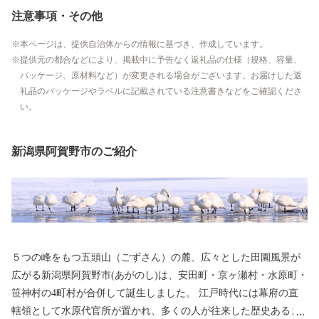
注意事項・その他
本ページは、提供自治体からの情報に基づき、作成しています。
提供元の都合などにより、掲載中に予告なく返礼品の仕様（規格、容量、
パッケージ、原材料など）が変更される場合がございます。お届けした返
礼品のパッケージやラベルに記載されている注意書きなどをご確認くださ
い。
新潟県阿賀野市のご紹介
５つの峰をもつ五頭山（ごずさん）の麓、広々とした田園風景が
広がる新潟県阿賀野市(あがのし)は、安田町・京ヶ瀬村・水原町・
笹神村の4町村が合併して誕生しました。 江戸時代には幕府の直
轄領として水原代官所が置かれ、多くの人が往来した歴史あるま