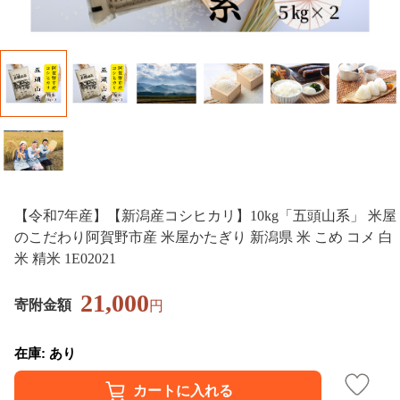
【令和7年産】【新潟産コシヒカリ】10kg「五頭山系」 米屋
のこだわり阿賀野市産 米屋かたぎり 新潟県 米 こめ コメ 白
米 精米 1E02021
21,000
寄附金額
円
在庫: あり