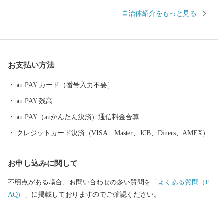
ちです。 弘法大師（空海）により開湯されたといわれる「出湯温
自治体紹介をもっと見る
泉」と、「今板温泉」「村杉温泉」からなる五頭温泉郷があり、
効能高いラジウム泉が人気の温泉地は、リピーター率・新潟県内N
o.1！ お湯につかるのはもちろん、気化した成分を吸い込むことで
も健康効果があるとされていますので、お風呂に入るだけではな
お支払い方法
く旅館のお庭や温泉街を散歩しながら存分にリフレッシュしてい
ただけます。 また、「白鳥の渡来地」として有名な瓢湖には、毎
au PAY カード（番号入力不要）
年10月中旬から3月下旬まで最大約5,000羽の白鳥が飛来します。
au PAY 残高
日の出とともに飛び立つ姿、水面を優雅に泳ぐ姿など、間近で観
察することができるほか、ラムサール条約登録湿地である瓢湖に
au PAY（auかんたん決済）通信料金合算
は、その他にも野鳥や水生生物の姿を楽しむことができます。
クレジットカード決済（VISA、Master、JCB、Diners、AMEX）
お申し込みに関して
不明点がある場合、お問い合わせの多い質問を
「よくある質問（F
AQ）」
に掲載しておりますのでご確認ください。