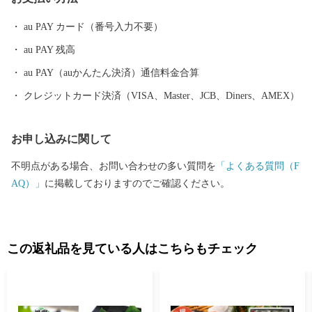
返還要求運動原点の地」として、これまで長きに渡り北方四島の
早期返還を願い、市民一丸となって世論の先頭に立ち、運動を展
au PAY カード（番号入力不要）
開しています。 まちの再生・発展のためには解決しなければなら
au PAY 残高
ない課題が非常に山積しています。 すこしづつまちの活性化を目
指し歩みを進めてまいりますので、今後の根室市にご注目くださ
au PAY（auかんたん決済）通信料金合算
い。
クレジットカード決済（VISA、Master、JCB、Diners、AMEX）
お申し込みに関して
不明点がある場合、お問い合わせの多い質問を
「よくある質問（F
AQ）」
に掲載しておりますのでご確認ください。
この返礼品を見ている人はこちらもチェック