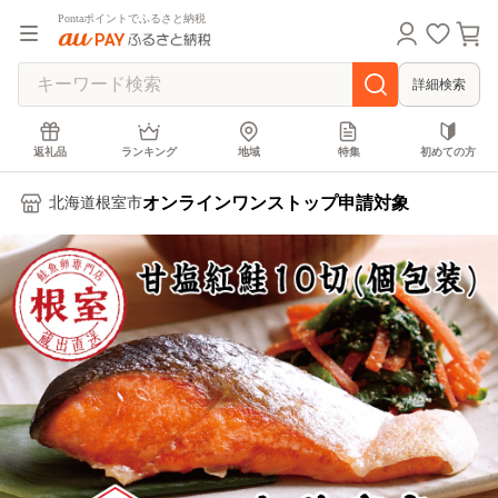
Pontaポイントでふるさと納税
詳細検索
返礼品
ランキング
地域
特集
初めての方
オンラインワンストップ申請対象
北海道根室市