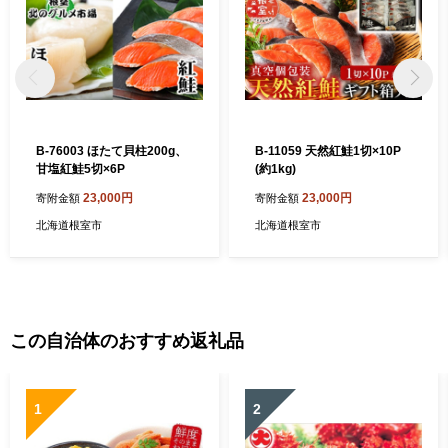
B-76003 ほたて貝柱200g、
B-11059 天然紅鮭1切×10P
甘塩紅鮭5切×6P
(約1kg)
23,000円
23,000円
寄附金額
寄附金額
北海道根室市
北海道根室市
この自治体のおすすめ返礼品
1
2