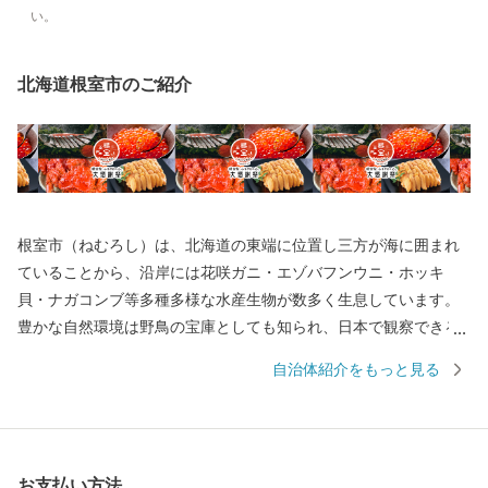
い。
北海道根室市のご紹介
根室市（ねむろし）は、北海道の東端に位置し三方が海に囲まれ
ていることから、沿岸には花咲ガニ・エゾバフンウニ・ホッキ
貝・ナガコンブ等多種多様な水産生物が数多く生息しています。
豊かな自然環境は野鳥の宝庫としても知られ、日本で観察できる
半数を超える約330種の野鳥が観測でき、風蓮湖、春国岱、長節湖
自治体紹介をもっと見る
などには毎年全国各地から多くの方がバードウォッチングに訪れ
ています。 その他、クルーズ体験やカヌー体験、フットパス、酪
農体験など、都会にはない自然を相手にする北海道ならではのア
クティビティも人気を呼んでいます。 また、根室市は「北方領土
お支払い方法