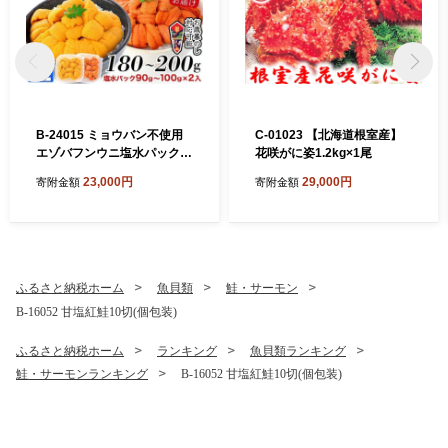
B-24015 ミョウバン不使用
C-01023 【北海道根室産】
エゾバフンウニ塩水パック9
花咲がに姿1.2kg×1尾
0～100g×2P[11月上旬以降
23,000円
29,000円
寄附金額
寄附金額
発送]
ふるさと納税ホーム
魚貝類
鮭・サーモン
B-16052 甘塩紅鮭10切(個包装)
ふるさと納税ホーム
ランキング
魚貝類ランキング
鮭・サーモンランキング
B-16052 甘塩紅鮭10切(個包装)