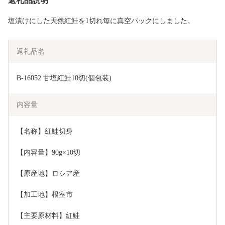
返礼品説明
塩漬けにした天然紅鮭を1切れ毎に真空パックにしました。
返礼品名
B-16052 甘塩紅鮭10切(個包装)
内容量
【名称】紅鮭切身
【内容量】90g×10切
【原産地】ロシア産
【加工地】根室市
【主要原材料】紅鮭